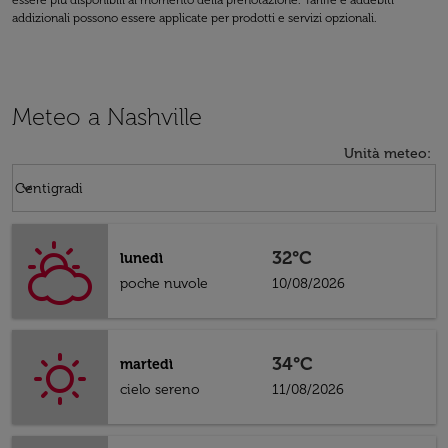
essere più disponibili al momento della prenotazione. Tariffe e addebiti
addizionali possono essere applicate per prodotti e servizi opzionali.
Meteo a Nashville
Unità meteo
:
Weather unit option Centigradi Selected
keyboard_arrow_down
Centigradi
32°C
lunedì
poche nuvole
10/08/2026
34°C
martedì
cielo sereno
11/08/2026