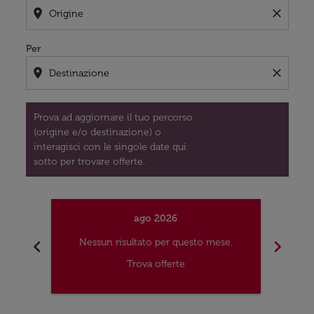
location_on
close
Per
location_on
close
Prova ad aggiornare il tuo percorso
(origine e/o destinazione) o
interagisci con le singole date qui
sotto per trovare offerte.
ago 2026
chevron_left
chevron_right
Nessun risultato per questo mese.
Nes
Trova offerte