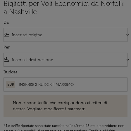
Biglietti per Voli Economici da Norfolk
a Nashville
Da
flight_takeoff
keyboard_arrow_down
Per
flight_land
keyboard_arrow_down
Budget
EUR
Non ci sono tariffe che corrispondono ai criteri di ricerca. Vogliate 
Non ci sono tariffe che corrispondono ai criteri di
ricerca. Vogliate modificare i parametri.
* Le tariffe riportate sono state raccolte nelle ultime 48 ore e potrebbero non