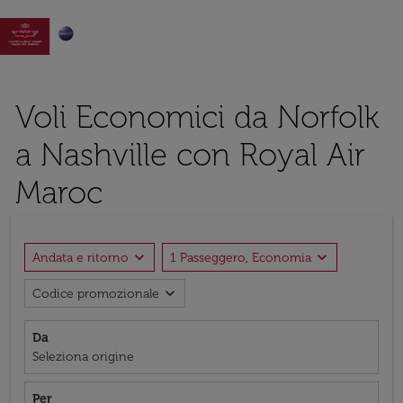

Voli Economici da Norfolk
a Nashville con Royal Air
Maroc
expand_more
expand_more
Andata e ritorno
1 Passeggero, Economia
expand_more
Codice promozionale
Da
Seleziona origine
Per