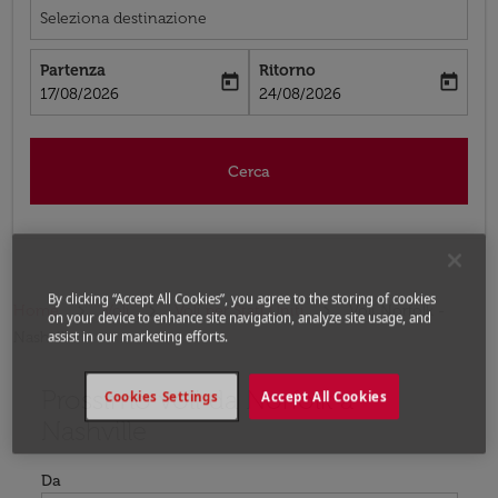
Seleziona destinazione
Partenza
Ritorno
today
today
fc-booking-departure-date-aria-label
fc-booking-return-date-aria-label
17/08/2026
24/08/2026
Cerca
By clicking “Accept All Cookies”, you agree to the storing of cookies
Home
Voli
Voli per Stati Uniti
Voli Norfolk -
on your device to enhance site navigation, analyze site usage, and
Nashville
assist in our marketing efforts.
Prossimo voli da Norfolk a
Prova ad aggiornare il tuo percorso (origine e/o destina
Cookies Settings
Accept All Cookies
Nashville
Da