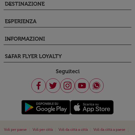
DESTINAZIONE
keyboard_arrow_down
ESPERIENZA
keyboard_arrow_down
INFORMAZIONI
keyboard_arrow_down
SAFAR FLYER LOYALTY
keyboard_arrow_down
Seguiteci
|
|
|
|
Voli per paese
Voli per città
Voli da città a città
Voli da città a paese