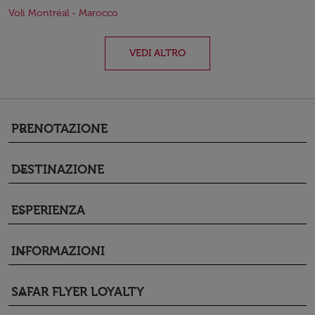
Voli Montréal - Marocco
VEDI ALTRO
PRENOTAZIONE
keyboard_arrow_down
DESTINAZIONE
keyboard_arrow_down
ESPERIENZA
keyboard_arrow_down
INFORMAZIONI
keyboard_arrow_down
SAFAR FLYER LOYALTY
keyboard_arrow_down