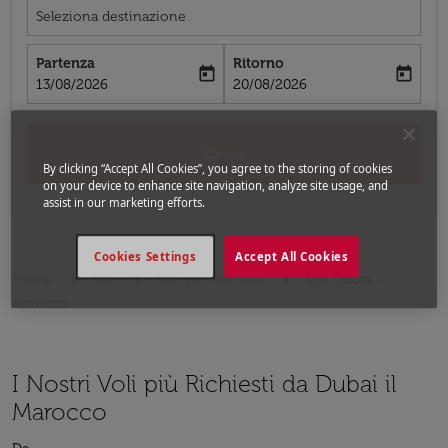
Seleziona destinazione
Partenza
Ritorno
today
today
fc-booking-departure-date-aria-label
fc-booking-return-date-aria-label
13/08/2026
20/08/2026
Cerca
By clicking “Accept All Cookies”, you agree to the storing of cookies
on your device to enhance site navigation, analyze site usage, and
assist in our marketing efforts.
Cookies Settings
Accept All Cookies
Home
Voli
Voli per Marocco
Voli Dubai -
Marocco
I Nostri Voli più Richiesti da Dubai il
Marocco