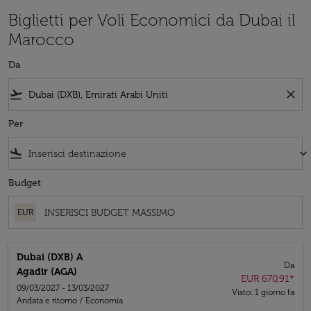
Biglietti per Voli Economici da Dubai il
Marocco
Da
flight_takeoff
close
Per
flight_land
keyboard_arrow_down
Budget
EUR
Dubai (DXB)
A
Da
Agadir (AGA)
EUR 670,91
*
09/03/2027 - 13/03/2027
Visto: 1 giorno fa
Andata e ritorno
/
Economia