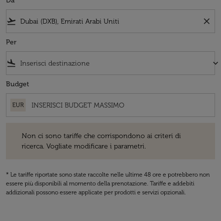
Da
flight_takeoff
close
Per
flight_land
keyboard_arrow_down
Budget
EUR
Non ci sono tariffe che corrispondono ai criteri di ricerca. Vogliate 
Non ci sono tariffe che corrispondono ai criteri di
ricerca. Vogliate modificare i parametri.
* Le tariffe riportate sono state raccolte nelle ultime 48 ore e potrebbero non
essere più disponibili al momento della prenotazione. Tariffe e addebiti
addizionali possono essere applicate per prodotti e servizi opzionali.