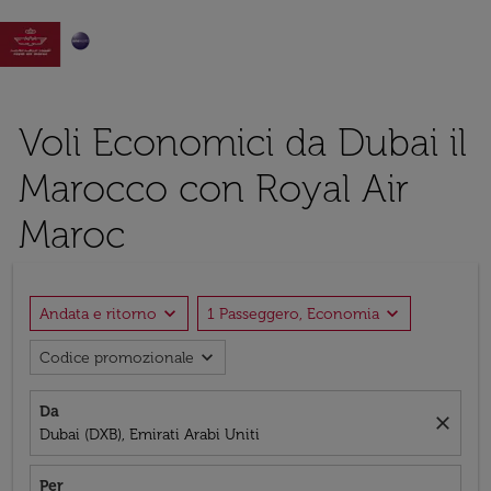

Voli Economici da Dubai il
Marocco con Royal Air
Maroc
expand_more
expand_more
Andata e ritorno
1 Passeggero, Economia
expand_more
Codice promozionale
Da
close
Dubai (DXB), Emirati Arabi Uniti
Per