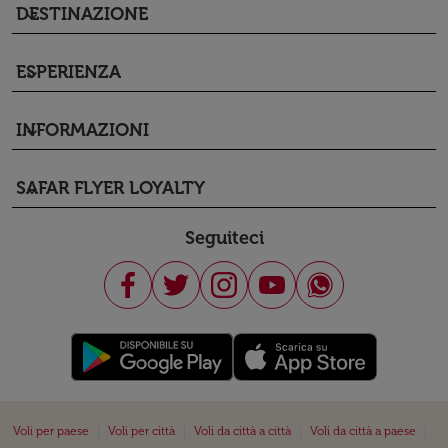
DESTINAZIONE
keyboard_arrow_down
ESPERIENZA
keyboard_arrow_down
INFORMAZIONI
keyboard_arrow_down
SAFAR FLYER LOYALTY
keyboard_arrow_down
Seguiteci
|
|
|
|
Voli per paese
Voli per città
Voli da città a città
Voli da città a paese