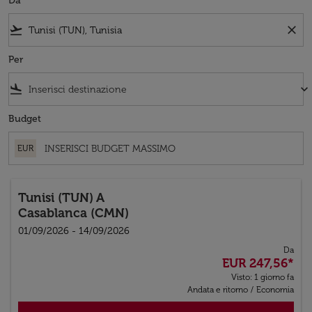
Da
flight_takeoff
close
Per
flight_land
keyboard_arrow_down
Budget
EUR
Tunisi (TUN)
A
Casablanca (CMN)
01/09/2026 - 14/09/2026
Da
EUR 247,56
*
Visto: 1 giorno fa
Andata e ritorno
/
Economia