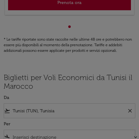
Prenota ora
Visualizzazione da cmp-pagin
* Le tariffe riportate sono state raccolte nelle ultime 48 ore e potrebbero non
essere più disponibili al momento della prenotazione. Tariffe e addebiti
addizionali possono essere applicate per prodotti e servizi opzionali.
Biglietti per Voli Economici da Tunisi il
Marocco
Da
flight_takeoff
close
Per
flight_land
keyboard_arrow_down