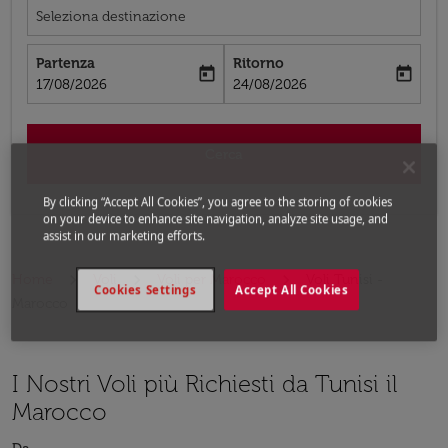
Seleziona destinazione
Partenza
Ritorno
today
today
fc-booking-departure-date-aria-label
fc-booking-return-date-aria-label
17/08/2026
24/08/2026
Cerca
By clicking “Accept All Cookies”, you agree to the storing of cookies
on your device to enhance site navigation, analyze site usage, and
assist in our marketing efforts.
Home
Voli
Voli per Marocco
Voli Tunisi -
Cookies Settings
Accept All Cookies
Marocco
I Nostri Voli più Richiesti da Tunisi il
Marocco