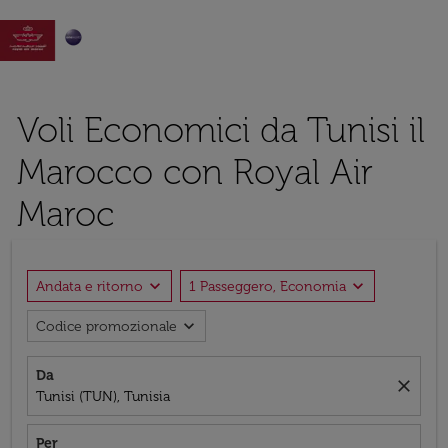

Voli Economici da Tunisi il
Marocco con Royal Air
Maroc
expand_more
expand_more
Andata e ritorno
1 Passeggero, Economia
expand_more
Codice promozionale
Da
close
Tunisi (TUN), Tunisia
Per