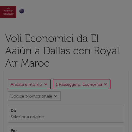

Voli Economici da El
Aaiún a Dallas con Royal
Air Maroc
expand_more
expand_more
Andata e ritorno
1 Passeggero, Economia
expand_more
Codice promozionale
Da
Seleziona origine
Per