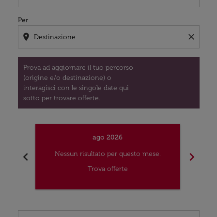
Per
location_on
close
Prova ad aggiornare il tuo percorso
(origine e/o destinazione) o
interagisci con le singole date qui
sotto per trovare offerte.
ago 2026
chevron_left
chevron_right
Nessun risultato per questo mese.
Nes
Trova offerte