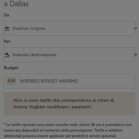
a Dallas
Da
flight_takeoff
keyboard_arrow_down
Per
flight_land
keyboard_arrow_down
Budget
EUR
Non ci sono tariffe che corrispondono ai criteri di ricerca. Vogliate 
Non ci sono tariffe che corrispondono ai criteri di
ricerca. Vogliate modificare i parametri.
* Le tariffe riportate sono state raccolte nelle ultime 48 ore e potrebbero non
essere più disponibili al momento della prenotazione. Tariffe e addebiti
addizionali possono essere applicate per prodotti e servizi opzionali.