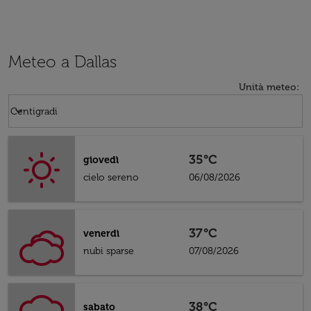
Meteo a Dallas
Unità meteo
:
Weather unit option Centigradi Selected
keyboard_arrow_down
Centigradi
35°C
giovedì
cielo sereno
06/08/2026
37°C
venerdì
nubi sparse
07/08/2026
38°C
sabato