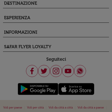
DESTINAZIONE
keyboard_arrow_down
ESPERIENZA
keyboard_arrow_down
INFORMAZIONI
keyboard_arrow_down
SAFAR FLYER LOYALTY
keyboard_arrow_down
Seguiteci
|
|
|
|
Voli per paese
Voli per città
Voli da città a città
Voli da città a paese