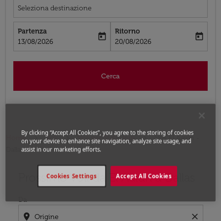
Seleziona destinazione
Partenza
Ritorno
today
today
fc-booking-departure-date-aria-label
fc-booking-return-date-aria-label
13/08/2026
20/08/2026
Cerca
By clicking “Accept All Cookies”, you agree to the storing of cookies
Home
Voli
Voli per Stati Uniti
Voli El Aaiún -
on your device to enhance site navigation, analyze site usage, and
Dallas
assist in our marketing efforts.
Prossimo voli da El Aaiún a Dallas
Prova ad aggiornare il tuo percorso (origine e/o destina
Cookies Settings
Accept All Cookies
Da
location_on
close