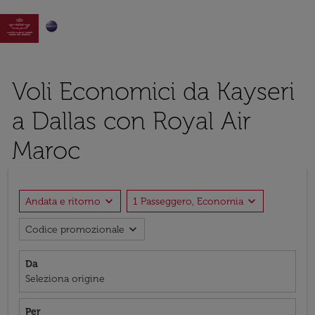

Voli Economici da Kayseri
a Dallas con Royal Air
Maroc
expand_more
expand_more
Andata e ritorno
1 Passeggero, Economia
expand_more
Codice promozionale
Da
Seleziona origine
Per