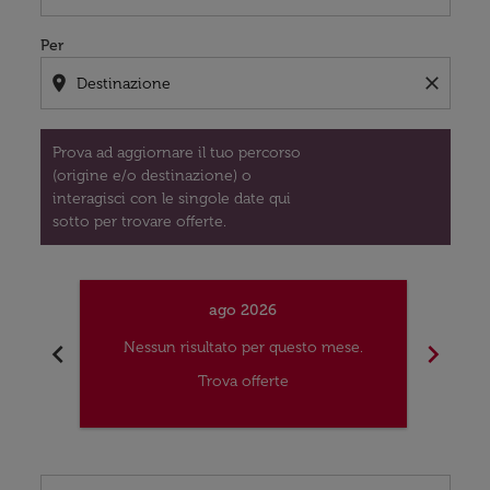
Per
location_on
close
Prova ad aggiornare il tuo percorso
(origine e/o destinazione) o
interagisci con le singole date qui
sotto per trovare offerte.
ago 2026
chevron_left
chevron_right
Nessun risultato per questo mese.
Nes
Trova offerte