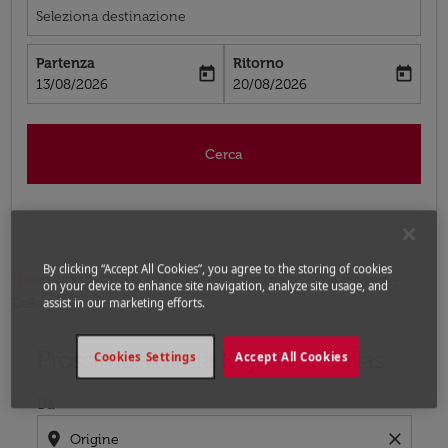
Seleziona destinazione
Partenza
Ritorno
today
today
fc-booking-departure-date-aria-label
fc-booking-return-date-aria-label
13/08/2026
20/08/2026
Cerca
By clicking “Accept All Cookies”, you agree to the storing of cookies
Home
Voli
Voli per Stati Uniti
Voli Kayseri -
on your device to enhance site navigation, analyze site usage, and
Dallas
assist in our marketing efforts.
Prossimo voli da Kayseri a Dallas
Prova ad aggiornare il tuo percorso (origine e/o destina
Cookies Settings
Accept All Cookies
Da
location_on
close