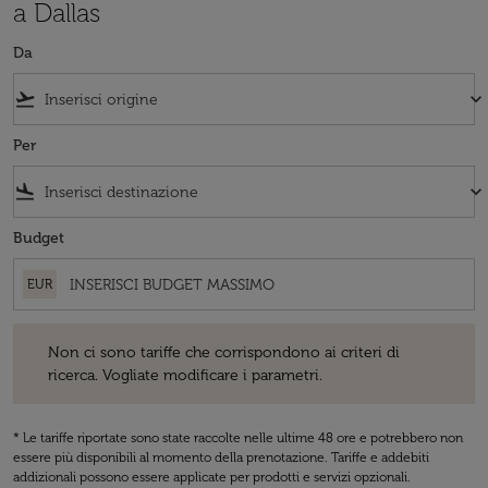
a Dallas
Da
flight_takeoff
keyboard_arrow_down
Per
flight_land
keyboard_arrow_down
Budget
EUR
Non ci sono tariffe che corrispondono ai criteri di ricerca. Vogliate 
Non ci sono tariffe che corrispondono ai criteri di
ricerca. Vogliate modificare i parametri.
* Le tariffe riportate sono state raccolte nelle ultime 48 ore e potrebbero non
essere più disponibili al momento della prenotazione. Tariffe e addebiti
addizionali possono essere applicate per prodotti e servizi opzionali.