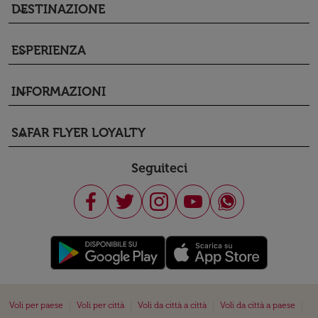
DESTINAZIONE
keyboard_arrow_down
ESPERIENZA
keyboard_arrow_down
INFORMAZIONI
keyboard_arrow_down
SAFAR FLYER LOYALTY
keyboard_arrow_down
Seguiteci
|
|
|
|
Voli per paese
Voli per città
Voli da città a città
Voli da città a paese