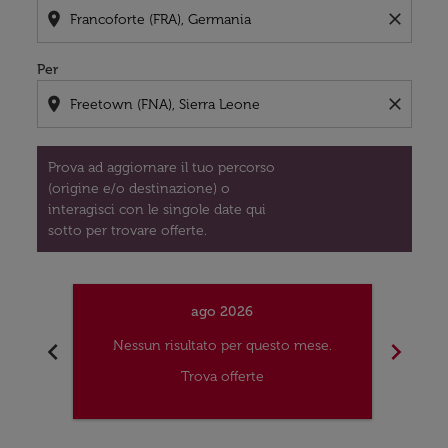
location_on
close
Per
location_on
close
Prova ad aggiornare il tuo percorso
(origine e/o destinazione) o
interagisci con le singole date qui
sotto per trovare offerte.
ago 2026
chevron_left
chevron_right
Nessun risultato per questo mese.
Nes
Trova offerte