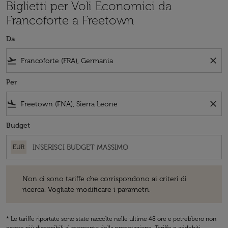
Biglietti per Voli Economici da
Francoforte a Freetown
Da
flight_takeoff
close
Per
flight_land
close
Budget
EUR
Non ci sono tariffe che corrispondono ai criteri di ricerca. Vogliate 
Non ci sono tariffe che corrispondono ai criteri di
ricerca. Vogliate modificare i parametri.
* Le tariffe riportate sono state raccolte nelle ultime 48 ore e potrebbero non