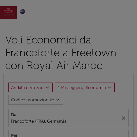

Voli Economici da
Francoforte a Freetown
con Royal Air Maroc
expand_more
expand_more
Andata e ritorno
1 Passeggero, Economia
expand_more
Codice promozionale
Da
close
Francoforte (FRA), Germania
Per