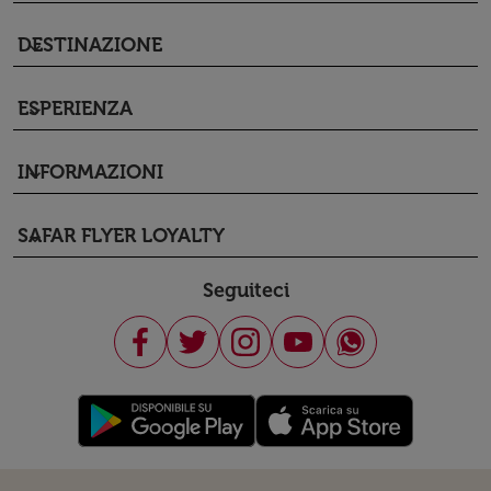
DESTINAZIONE
keyboard_arrow_down
ESPERIENZA
keyboard_arrow_down
INFORMAZIONI
keyboard_arrow_down
SAFAR FLYER LOYALTY
keyboard_arrow_down
Seguiteci