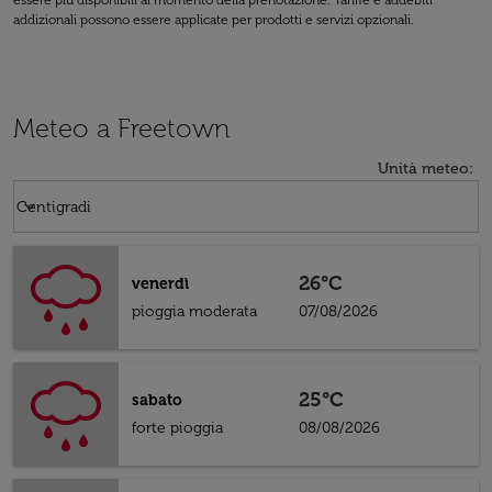
essere più disponibili al momento della prenotazione. Tariffe e addebiti
addizionali possono essere applicate per prodotti e servizi opzionali.
Meteo a Freetown
Unità meteo
:
Weather unit option Centigradi Selected
keyboard_arrow_down
Centigradi
26°C
venerdì
pioggia moderata
07/08/2026
25°C
sabato
forte pioggia
08/08/2026