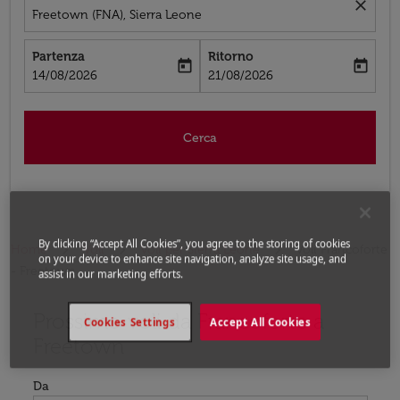
close
Freetown (FNA), Sierra Leone
Partenza
Ritorno
today
today
fc-booking-departure-date-aria-label
fc-booking-return-date-aria-label
14/08/2026
21/08/2026
Cerca
By clicking “Accept All Cookies”, you agree to the storing of cookies
Home
Voli
Voli per Sierra Leone
Voli Francoforte
on your device to enhance site navigation, analyze site usage, and
- Freetown
assist in our marketing efforts.
Prossimo voli da Francoforte a
Prova ad aggiornare il tuo percorso (origine e/o destina
Cookies Settings
Accept All Cookies
Freetown
Da