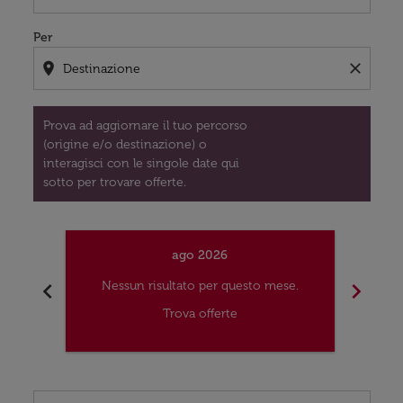
Per
location_on
close
Prova ad aggiornare il tuo percorso
(origine e/o destinazione) o
interagisci con le singole date qui
sotto per trovare offerte.
ago 2026
chevron_left
chevron_right
Nessun risultato per questo mese.
Nes
Trova offerte