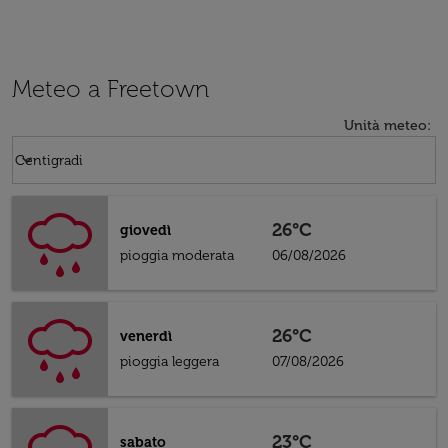
Meteo a Freetown
Unità meteo
:
Weather unit option Centigradi Selected
keyboard_arrow_down
Centigradi
26°C
giovedì
pioggia moderata
06/08/2026
26°C
venerdì
pioggia leggera
07/08/2026
23°C
sabato