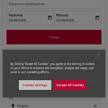
Seleziona destinazione
Partenza
Ritorno
today
today
fc-booking-departure-date-aria-label
fc-booking-return-date-aria-label
13/08/2026
20/08/2026
Cerca
By clicking “Accept All Cookies”, you agree to the storing of cookies
Home
Voli
Voli per Sierra Leone
Voli Lione -
on your device to enhance site navigation, analyze site usage, and
assist in our marketing efforts.
Freetown
Prossimo voli da Lione a Freetown
Cookies Settings
Accept All Cookies
Prova ad aggiornare il tuo percorso (origine e/o destina
Da
location_on
close