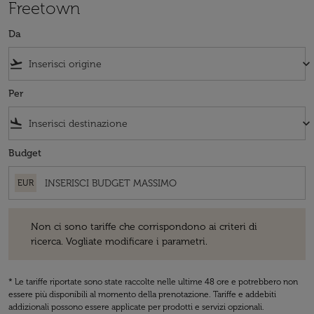
Freetown
Da
flight_takeoff
keyboard_arrow_down
Per
flight_land
keyboard_arrow_down
Budget
EUR
Non ci sono tariffe che corrispondono ai criteri di ricerca. Vogliate 
Non ci sono tariffe che corrispondono ai criteri di
ricerca. Vogliate modificare i parametri.
* Le tariffe riportate sono state raccolte nelle ultime 48 ore e potrebbero non
essere più disponibili al momento della prenotazione. Tariffe e addebiti
addizionali possono essere applicate per prodotti e servizi opzionali.