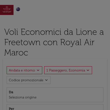

Voli Economici da Lione a
Freetown con Royal Air
Maroc
expand_more
expand_more
Andata e ritorno
1 Passeggero, Economia
expand_more
Codice promozionale
Da
Seleziona origine
Per