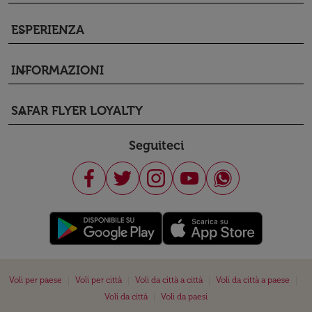
ESPERIENZA
keyboard_arrow_down
INFORMAZIONI
keyboard_arrow_down
SAFAR FLYER LOYALTY
keyboard_arrow_down
Seguiteci
|
|
|
|
Voli per paese
Voli per città
Voli da città a città
Voli da città a paese
|
Voli da città
Voli da paesi