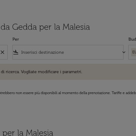
i da Gedda per la Malesia
Per
Bud
close
flight_land
keyboard_arrow_down
E
cerca. Vogliate modificare i parametri.
di ricerca. Vogliate modificare i parametri.
 potrebbero non essere più disponibili al momento della prenotazione. Tariffe e addebi
 per la Malesia