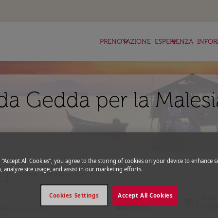
keyboard_arrow_down
keyboard_arrow_down
ke
PRENOTAZIONE
ESPERIENZA
INFOR
da Gedda per la Malesi
g “Accept All Cookies”, you agree to the storing of cookies on your device to enhance si
, analyze site usage, and assist in our marketing efforts.
_more
expand_more
Codice promozionale
Cookies Settings
Accept All Cookies
Partenza
Rito
today
fc-booking-departure-date-aria-l
fc-bo
14/08/2026
21/0