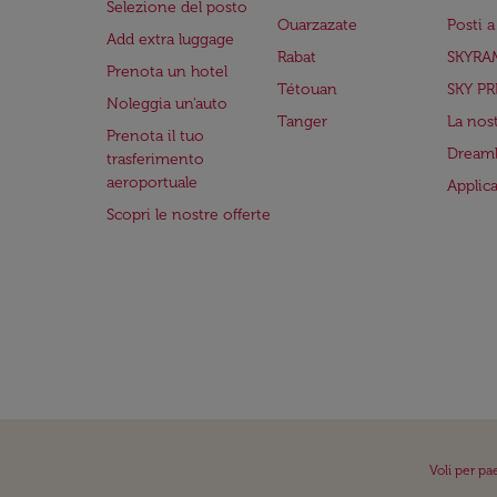
Selezione del posto
Ouarzazate
Posti 
Add extra luggage
Rabat
SKYRA
Prenota un hotel
Tétouan
SKY PR
Noleggia un'auto
Tanger
La nost
Prenota il tuo
Dreaml
trasferimento
aeroportuale
Applic
Scopri le nostre offerte
Voli per pa