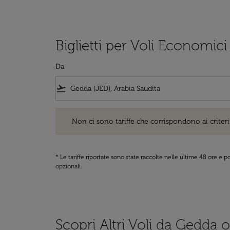
Biglietti per Voli Economic
Da
flight_takeoff
Non ci sono tariffe che corrispondono ai criteri di ri
Non ci sono tariffe che corrispondono ai criteri 
* Le tariffe riportate sono state raccolte nelle ultime 48 ore e
opzionali.
Scopri Altri Voli da Gedda o