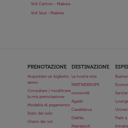
Voli Canton - Malesia
Voli Seul - Malesia
PRENOTAZIONE
DESTINAZIONE
ESPE
Acquistare un biglietto
La nostra rete
Busine
aereo
PARTNERSHIPS
Econo
Consultare / modificare
oneworld
Sanita
la mia prenotazione
Agadir
Lounge
Modalità di pagamento
Casablanca
Univer
Stato del volo
Dakhla
Pasti 
Orario dei vol
Marrakech
Intrat