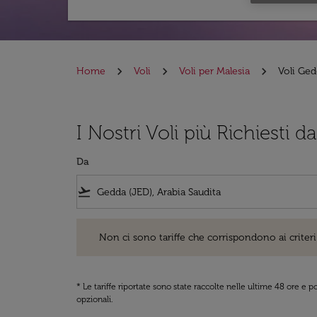
Home
Voli
Voli per Malesia
Voli Ged
I Nostri Voli più Richiesti 
Da
flight_takeoff
Non ci sono tariffe che corrispondono ai criteri di ri
Non ci sono tariffe che corrispondono ai criteri 
* Le tariffe riportate sono state raccolte nelle ultime 48 ore e
opzionali.