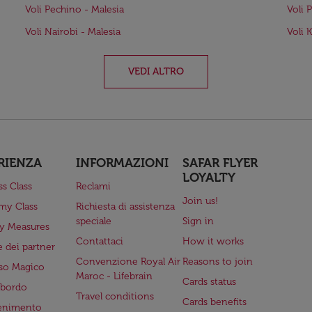
Voli Pechino - Malesia
Voli 
Voli Nairobi - Malesia
Voli K
VEDI ALTRO
RIENZA
INFORMAZIONI
SAFAR FLYER
LOYALTY
ss Class
Reclami
Join us!
my Class
Richiesta di assistenza
speciale
Sign in
ry Measures
Contattaci
How it works
 dei partner
Convenzione Royal Air
Reasons to join
so Magico
Maroc - Lifebrain
Cards status
a bordo
Travel conditions
Cards benefits
tenimento