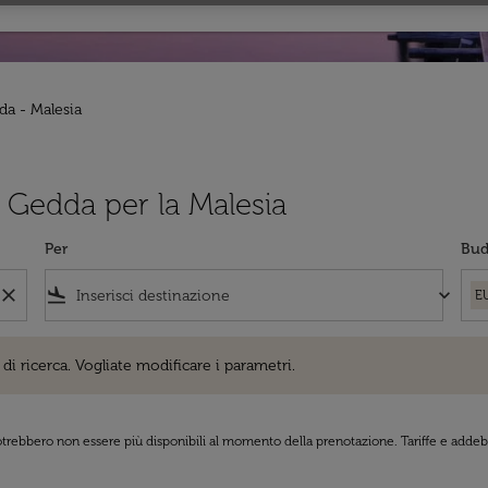
da - Malesia
da Gedda per la Malesia
Per
Bud
close
flight_land
keyboard_arrow_down
E
cerca. Vogliate modificare i parametri.
di ricerca. Vogliate modificare i parametri.
 potrebbero non essere più disponibili al momento della prenotazione. Tariffe e addebi