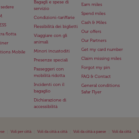
Bagagli e spese di
Earn miles
a sedere
servizio
Spend miles
M
Condizioni-tariffarie
Cash & Miles
ESS
Flessibilità dei biglietti
Our offers
ra flotta
Viaggiare con gli
Our Partners
animali
iner
Get my card number
Minori incustoditi
ations Mobile
Claim missing miles
Presenze speciali
Forgot my pin
Passeggeri con
mobilità ridotta
FAQ & Contact
Incidenti con il
General conditions
bagaglio
Safar Flyer
Dichiarazione di
accessibilità
|
|
|
|
|
ese
Voli per città
Voli da città a città
Voli da città a paese
Voli da città
V