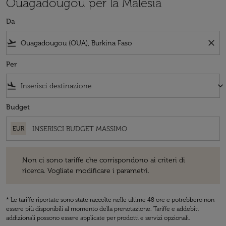
Ouagadougou per la Malesia
Da
flight_takeoff
close
Per
flight_land
keyboard_arrow_down
Budget
EUR
Non ci sono tariffe che corrispondono ai criteri di ricerca. Vogliate 
Non ci sono tariffe che corrispondono ai criteri di
ricerca. Vogliate modificare i parametri.
* Le tariffe riportate sono state raccolte nelle ultime 48 ore e potrebbero non
essere più disponibili al momento della prenotazione. Tariffe e addebiti
addizionali possono essere applicate per prodotti e servizi opzionali.