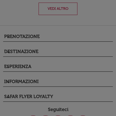
VEDI ALTRO
PRENOTAZIONE
keyboard_arrow_down
DESTINAZIONE
keyboard_arrow_down
ESPERIENZA
keyboard_arrow_down
INFORMAZIONI
keyboard_arrow_down
SAFAR FLYER LOYALTY
keyboard_arrow_down
Seguiteci