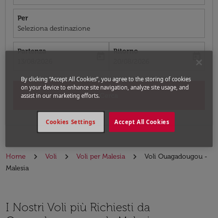
Per
Seleziona destinazione
Partenza
Ritorno
today
today
fc-booking-departure-date-aria-label
fc-booking-return-date-aria-label
13/08/2026
20/08/2026
By clicking “Accept All Cookies”, you agree to the storing of cookies
on your device to enhance site navigation, analyze site usage, and
Cerca
assist in our marketing efforts.
Cookies Settings
Accept All Cookies
Home
Voli
Voli per Malesia
Voli Ouagadougou -
Malesia
I Nostri Voli più Richiesti da