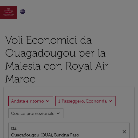

Voli Economici da
Ouagadougou per la
Malesia con Royal Air
Maroc
expand_more
expand_more
Andata e ritorno
1 Passeggero, Economia
expand_more
Codice promozionale
Da
close
Ouagadougou (OUA), Burkina Faso