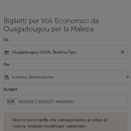
Biglietti per Voli Economici da
Ouagadougou per la Malesia
Da
flight_takeoff
close
Per
flight_land
keyboard_arrow_down
Budget
EUR
Non ci sono tariffe che corrispondono ai criteri di ricerca. Vogliate 
Non ci sono tariffe che corrispondono ai criteri di
ricerca. Vogliate modificare i parametri.