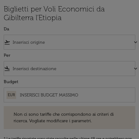
Biglietti per Voli Economici da
Gibilterra l'Etiopia
Da
flight_takeoff
keyboard_arrow_down
Per
flight_land
keyboard_arrow_down
Budget
EUR
Non ci sono tariffe che corrispondono ai criteri di ricerca. Vogliate 
Non ci sono tariffe che corrispondono ai criteri di
ricerca. Vogliate modificare i parametri.
* Le tariffe riportate sono state raccolte nelle ultime 48 ore e potrebbero non