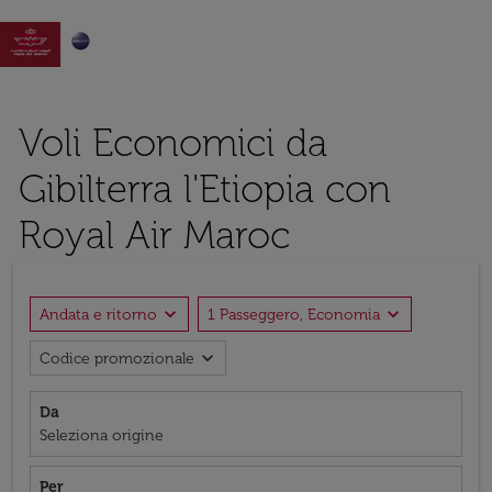

Voli Economici da
Gibilterra l'Etiopia con
Royal Air Maroc
expand_more
expand_more
Andata e ritorno
1 Passeggero, Economia
expand_more
Codice promozionale
Da
Seleziona origine
Per