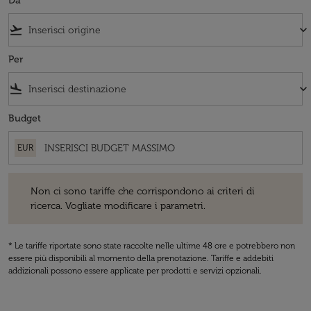
Da
flight_takeoff
keyboard_arrow_down
Per
flight_land
keyboard_arrow_down
Budget
EUR
Non ci sono tariffe che corrispondono ai criteri di ricerca. Vogliate 
Non ci sono tariffe che corrispondono ai criteri di
ricerca. Vogliate modificare i parametri.
* Le tariffe riportate sono state raccolte nelle ultime 48 ore e potrebbero non
essere più disponibili al momento della prenotazione. Tariffe e addebiti
addizionali possono essere applicate per prodotti e servizi opzionali.