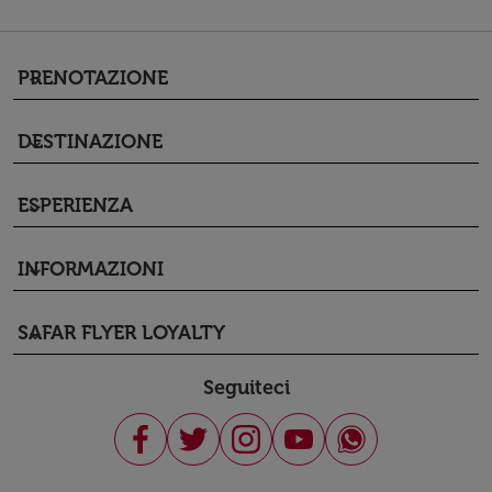
PRENOTAZIONE
keyboard_arrow_down
DESTINAZIONE
keyboard_arrow_down
ESPERIENZA
keyboard_arrow_down
INFORMAZIONI
keyboard_arrow_down
SAFAR FLYER LOYALTY
keyboard_arrow_down
Seguiteci