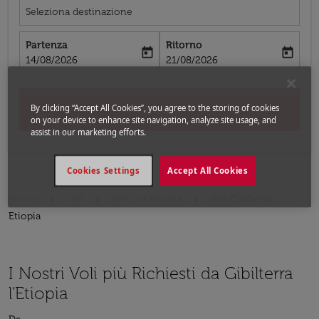
Seleziona destinazione
Partenza
Ritorno
today
today
fc-booking-departure-date-aria-label
fc-booking-return-date-aria-label
14/08/2026
21/08/2026
By clicking “Accept All Cookies”, you agree to the storing of cookies
Cerca
on your device to enhance site navigation, analyze site usage, and
assist in our marketing efforts.
Cookies Settings
Accept All Cookies
Home
Voli
Voli per Etiopia
Voli Gibilterra -
Etiopia
I Nostri Voli più Richiesti da Gibilterra
l'Etiopia