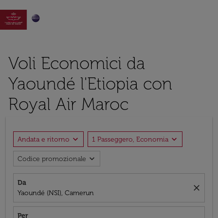

Voli Economici da
Yaoundé l'Etiopia con
Royal Air Maroc
expand_more
expand_more
Andata e ritorno
1 Passeggero, Economia
expand_more
Codice promozionale
Da
close
Yaoundé (NSI), Camerun
Per