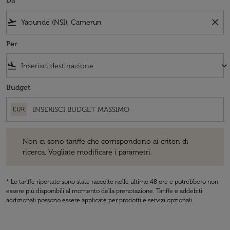
Da
flight_takeoff
close
Per
flight_land
keyboard_arrow_down
Budget
EUR
Non ci sono tariffe che corrispondono ai criteri di ricerca. Vogliate 
Non ci sono tariffe che corrispondono ai criteri di
ricerca. Vogliate modificare i parametri.
* Le tariffe riportate sono state raccolte nelle ultime 48 ore e potrebbero non
essere più disponibili al momento della prenotazione. Tariffe e addebiti
addizionali possono essere applicate per prodotti e servizi opzionali.