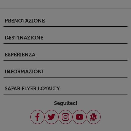
PRENOTAZIONE
keyboard_arrow_down
DESTINAZIONE
keyboard_arrow_down
ESPERIENZA
keyboard_arrow_down
INFORMAZIONI
keyboard_arrow_down
SAFAR FLYER LOYALTY
keyboard_arrow_down
Seguiteci