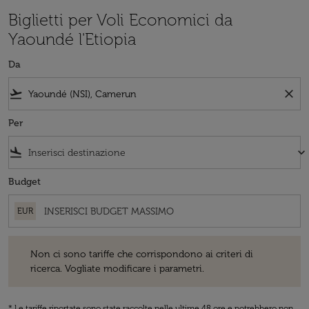
Biglietti per Voli Economici da
Yaoundé l'Etiopia
Da
flight_takeoff
close
Per
flight_land
keyboard_arrow_down
Budget
EUR
Non ci sono tariffe che corrispondono ai criteri di ricerca. Vogliate 
Non ci sono tariffe che corrispondono ai criteri di
ricerca. Vogliate modificare i parametri.
* Le tariffe riportate sono state raccolte nelle ultime 48 ore e potrebbero non