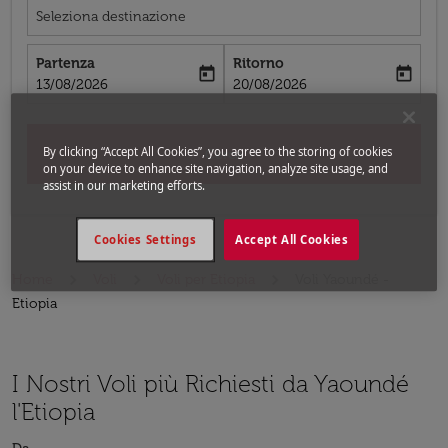
Seleziona destinazione
Partenza
Ritorno
today
today
fc-booking-departure-date-aria-label
fc-booking-return-date-aria-label
13/08/2026
20/08/2026
By clicking “Accept All Cookies”, you agree to the storing of cookies
Cerca
on your device to enhance site navigation, analyze site usage, and
assist in our marketing efforts.
Cookies Settings
Accept All Cookies
Home
Voli
Voli per Etiopia
Voli Yaoundé -
Etiopia
I Nostri Voli più Richiesti da Yaoundé
l'Etiopia