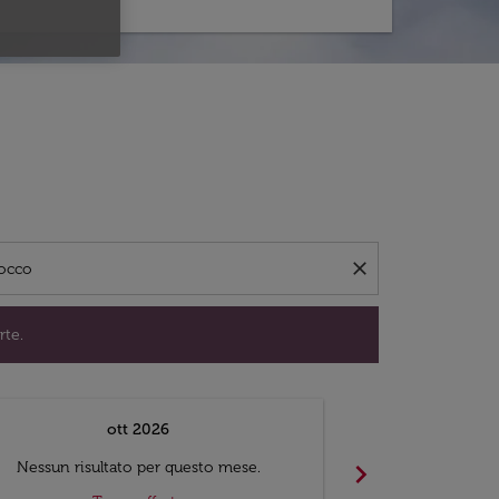
per trovare offerte.
close
rte.
ott 2026
chevron_right
Nessun risultato per questo mese.
Nessun risul