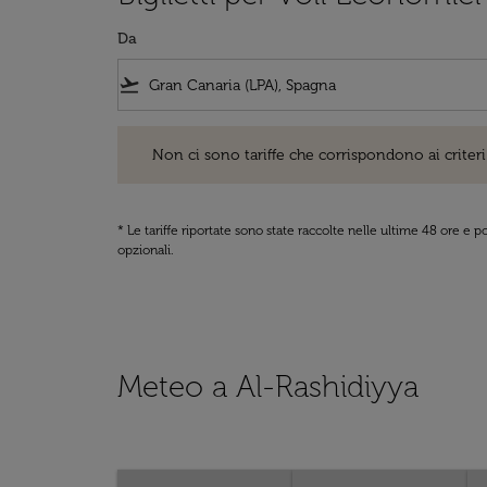
Da
flight_takeoff
Non ci sono tariffe che corrispondono ai criteri di ri
Non ci sono tariffe che corrispondono ai criteri 
* Le tariffe riportate sono state raccolte nelle ultime 48 ore e
opzionali.
Meteo a Al-Rashidiyya