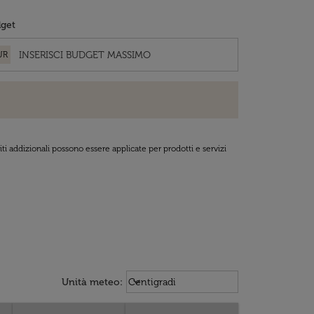
get
UR
ti addizionali possono essere applicate per prodotti e servizi
Weather unit option Centigradi Sel
keyboard_arrow_down
Unità meteo
:
Centigradi