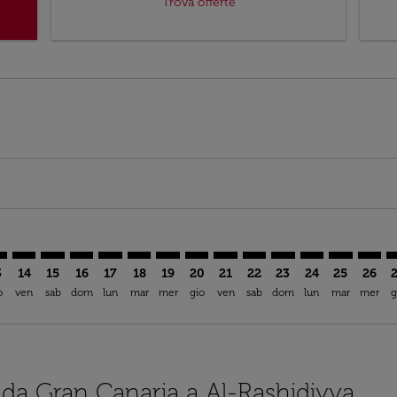
Trova offerte
mer. Trova offerte
claimer. Trova offerte
s-disclaimer. Trova offerte
ffers-disclaimer. Trova offerte
ew-offers-disclaimer. Trova offerte
p-view-offers-disclaimer. Trova offerte
H: cmp-view-offers-disclaimer. Trova offerte
A–ERH: cmp-view-offers-disclaimer. Trova offerte
LPA–ERH: cmp-view-offers-disclaimer. Trova offerte
LPA–ERH: cmp-view-offers-disclaimer. Trova offerte
LPA–ERH: cmp-view-offers-disclaimer. Trova offer
LPA–ERH: cmp-view-offers-disclaimer. Trova o
LPA–ERH: cmp-view-offers-disclaimer. Tr
LPA–ERH: cmp-view-offers-disclaimer
LPA–ERH: cmp-view-offers-discla
LPA–ERH: cmp-view-offers-di
LPA–ERH: cmp-view-offe
LPA–ERH: cmp-view-
LPA–ERH: cmp-v
LPA–ERH: c
LPA–E
L
3
14
15
16
17
18
19
20
21
22
23
24
25
26
o
ven
sab
dom
lun
mar
mer
gio
ven
sab
dom
lun
mar
mer
g
i da Gran Canaria a Al-Rashidiyya