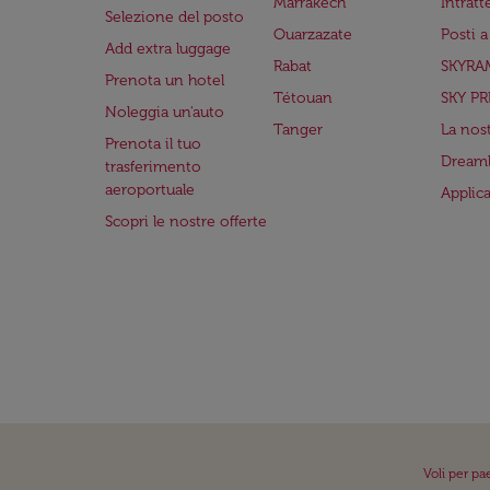
Marrakech
Intrat
Selezione del posto
Ouarzazate
Posti 
Add extra luggage
Rabat
SKYRA
Prenota un hotel
Tétouan
SKY PR
Noleggia un'auto
Tanger
La nost
Prenota il tuo
Dreaml
trasferimento
aeroportuale
Applic
Scopri le nostre offerte
Voli per pa