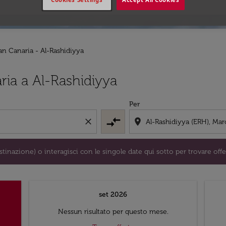
an Canaria - Al-Rashidiyya
/o destinazione) o interagisci con le singole date qui sotto 
ria a Al-Rashidiyya
Per
compare_arrows
close
location_on
tinazione) o interagisci con le singole date qui sotto per trovare offe
set 2026
Nessun risultato per questo mese.