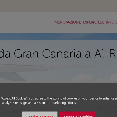
keyboard_arrow_down
keyboard_arrow_down
ke
PRENOTAZIONE
ESPERIENZA
INFOR
da Gran Canaria a Al-
_more
expand_more
Codice promozionale
g “Accept All Cookies”, you agree to the storing of cookies on your device to enhance si
, analyze site usage, and assist in our marketing efforts.
Partenza
Rito
close
today
fc-booking-departure-date-aria-l
fc-bo
13/08/2026
20/0
Cookies Settings
Accept All Cookies