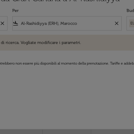
Per
Bud
close
flight_land
close
E
cerca. Vogliate modificare i parametri.
di ricerca. Vogliate modificare i parametri.
 potrebbero non essere più disponibili al momento della prenotazione. Tariffe e addebi