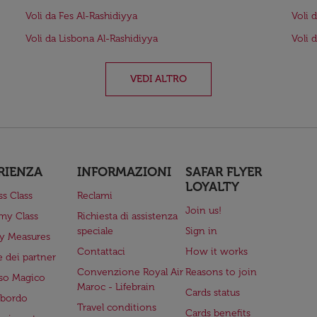
Voli da Fes Al-Rashidiyya
Voli d
Voli da Lisbona Al-Rashidiyya
Voli 
VEDI ALTRO
RIENZA
INFORMAZIONI
SAFAR FLYER
LOYALTY
ss Class
Reclami
Join us!
my Class
Richiesta di assistenza
speciale
Sign in
ry Measures
Contattaci
How it works
 dei partner
Convenzione Royal Air
Reasons to join
so Magico
Maroc - Lifebrain
Cards status
a bordo
Travel conditions
Cards benefits