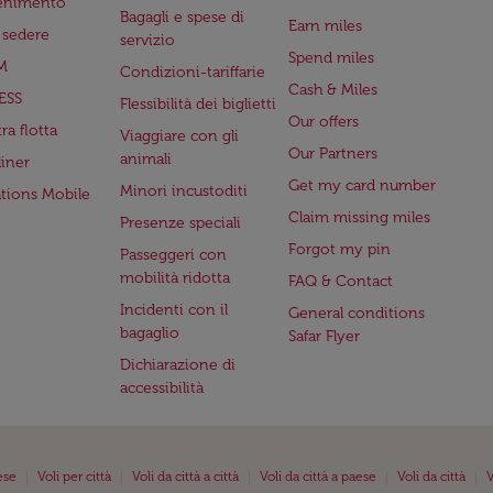
tenimento
Bagagli e spese di
Earn miles
a sedere
servizio
Spend miles
M
Condizioni-tariffarie
Cash & Miles
ESS
Flessibilità dei biglietti
Our offers
ra flotta
Viaggiare con gli
Our Partners
animali
iner
Get my card number
Minori incustoditi
ations Mobile
Claim missing miles
Presenze speciali
Forgot my pin
Passeggeri con
mobilità ridotta
FAQ & Contact
Incidenti con il
General conditions
bagaglio
Safar Flyer
Dichiarazione di
accessibilità
|
|
|
|
|
ese
Voli per città
Voli da città a città
Voli da città a paese
Voli da città
V