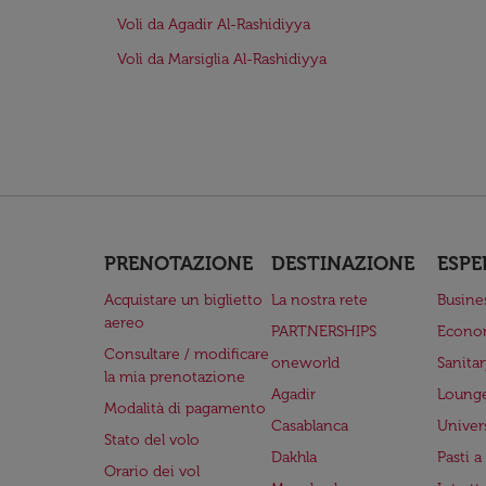
Voli da Agadir Al-Rashidiyya
Voli da Marsiglia Al-Rashidiyya
PRENOTAZIONE
DESTINAZIONE
ESPE
Acquistare un biglietto
La nostra rete
Busine
aereo
PARTNERSHIPS
Econo
Consultare / modificare
oneworld
Sanita
la mia prenotazione
Agadir
Lounge
Modalità di pagamento
Casablanca
Univer
Stato del volo
Dakhla
Pasti 
Orario dei vol