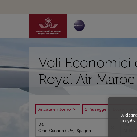
Voli Economici 
Royal Air Maroc
expand_more
expand
Andata e ritorno
1 Passeggero, Economia
By clickin
navigation
Da
Per
close