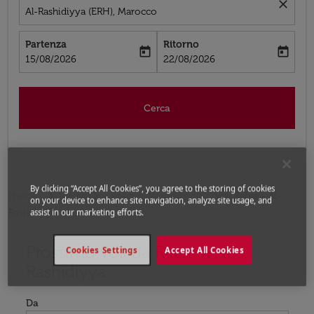
close
Al-Rashidiyya (ERH), Marocco
Partenza
Ritorno
today
today
fc-booking-departure-date-aria-label
fc-booking-return-date-aria-label
15/08/2026
22/08/2026
Cerca
By clicking “Accept All Cookies”, you agree to the storing of cookies
Home
Voli
Voli per Marocco
Voli Rabat - Al-
on your device to enhance site navigation, analyze site usage, and
Rashidiyya
assist in our marketing efforts.
Prossimo voli da Rabat a Al-
Prova ad aggiornare il tuo percorso (origine e/o destina
Cookies Settings
Accept All Cookies
Rashidiyya
Da