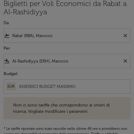
Biglietti per Voli Economici da Rabat a
Al-Rashidiyya
Da
flight_takeoff
close
Per
flight_land
close
Budget
EUR
Non ci sono tariffe che corrispondono ai criteri di ricerca. Vogliate 
Non ci sono tariffe che corrispondono ai criteri di
ricerca. Vogliate modificare i parametri.
* Le tariffe riportate sono state raccolte nelle ultime 48 ore e potrebbero non