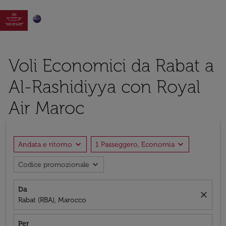

Voli Economici da Rabat a
Al-Rashidiyya con Royal
Air Maroc
expand_more
expand_more
Andata e ritorno
1 Passeggero, Economia
expand_more
Codice promozionale
Da
close
Rabat (RBA), Marocco
Per