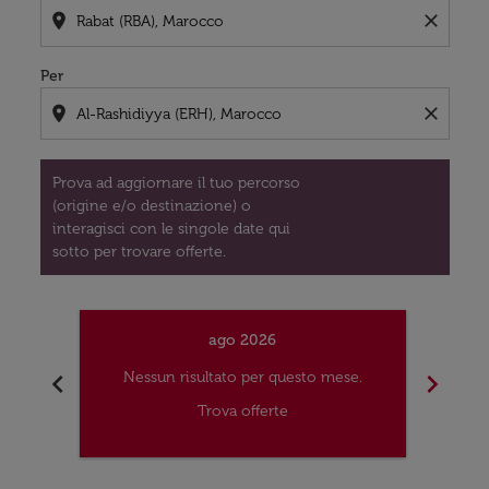
location_on
close
Per
location_on
close
Prova ad aggiornare il tuo percorso
(origine e/o destinazione) o
interagisci con le singole date qui
sotto per trovare offerte.
ago 2026
chevron_left
chevron_right
Nessun risultato per questo mese.
Nes
Trova offerte