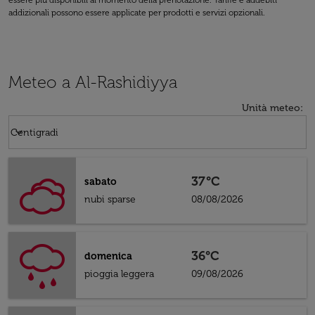
essere più disponibili al momento della prenotazione. Tariffe e addebiti
addizionali possono essere applicate per prodotti e servizi opzionali.
Meteo a Al-Rashidiyya
Unità meteo
:
Weather unit option Centigradi Selected
keyboard_arrow_down
Centigradi
37°C
sabato
nubi sparse
08/08/2026
36°C
domenica
pioggia leggera
09/08/2026