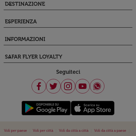
DESTINAZIONE
keyboard_arrow_down
ESPERIENZA
keyboard_arrow_down
INFORMAZIONI
keyboard_arrow_down
SAFAR FLYER LOYALTY
keyboard_arrow_down
Seguiteci
|
|
|
|
Voli per paese
Voli per città
Voli da città a città
Voli da città a paese