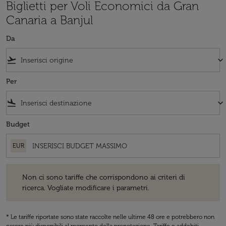
Biglietti per Voli Economici da Gran
Canaria a Banjul
Da
flight_takeoff
keyboard_arrow_down
Per
flight_land
keyboard_arrow_down
Budget
EUR
Non ci sono tariffe che corrispondono ai criteri di ricerca. Vogliate 
Non ci sono tariffe che corrispondono ai criteri di
ricerca. Vogliate modificare i parametri.
* Le tariffe riportate sono state raccolte nelle ultime 48 ore e potrebbero non