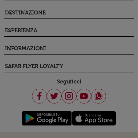
DESTINAZIONE
keyboard_arrow_down
ESPERIENZA
keyboard_arrow_down
INFORMAZIONI
keyboard_arrow_down
SAFAR FLYER LOYALTY
keyboard_arrow_down
Seguiteci