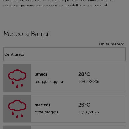
essere più disponibili al momento della prenotazione. Tariffe e addebiti
addizionali possono essere applicate per prodotti e servizi opzionali.
Meteo a Banjul
Unità meteo
:
Weather unit option Centigradi Selected
keyboard_arrow_down
Centigradi
28°C
lunedì
pioggia leggera
10/08/2026
25°C
martedì
forte pioggia
11/08/2026