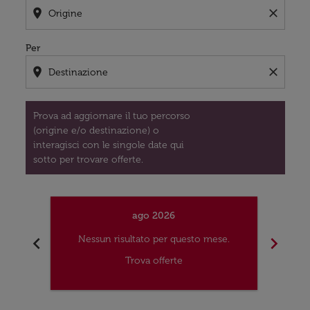
location_on
close
Per
location_on
close
Prova ad aggiornare il tuo percorso
(origine e/o destinazione) o
interagisci con le singole date qui
sotto per trovare offerte.
ago 2026
chevron_left
chevron_right
Nessun risultato per questo mese.
Nes
Trova offerte