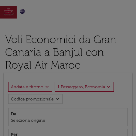

Voli Economici da Gran
Canaria a Banjul con
Royal Air Maroc
expand_more
expand_more
Andata e ritorno
1 Passeggero, Economia
expand_more
Codice promozionale
Da
Seleziona origine
Per