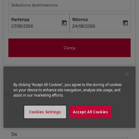
Seleziona destinazione
Partenza
Ritorno
today
today
fc-booking-departure-date-aria-label
fc-booking-return-date-aria-label
17/08/2026
24/08/2026
Cerca
By clicking “Accept All Cookies”, you agree to the storing of cookies
Home
Voli
Voli per Gambia
Voli Gran Canaria -
on your device to enhance site navigation, analyze site usage, and
Banjul
assist in our marketing efforts.
Prossimo voli da Gran Canaria a
Prova ad aggiornare il tuo percorso (origine e/o destina
Cookies Settings
Accept All Cookies
Banjul
Da