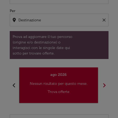
Per
location_on
close
Prova ad aggiornare il tuo percorso
(origine e/o destinazione) o
interagisci con le singole date qui
sotto per trovare offerte.
ago 2026
chevron_left
chevron_right
Nessun risultato per questo mese.
Nes
Trova offerte