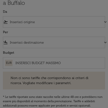
a Buffalo
Da
flight_takeoff
keyboard_arrow_down
Per
flight_land
keyboard_arrow_down
Budget
EUR
Non ci sono tariffe che corrispondono ai criteri di ricerca. Vogliate 
Non ci sono tariffe che corrispondono ai criteri di
ricerca. Vogliate modificare i parametri.
* Le tariffe riportate sono state raccolte nelle ultime 48 ore e potrebbero non
essere più disponibili al momento della prenotazione. Tariffe e addebiti
addizionali possono essere applicate per prodotti e servizi opzionali.