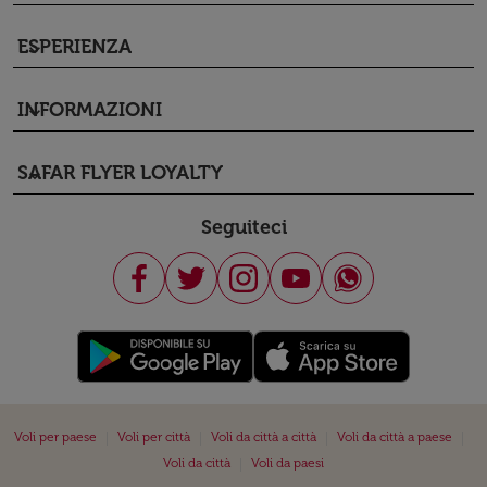
ESPERIENZA
keyboard_arrow_down
INFORMAZIONI
keyboard_arrow_down
SAFAR FLYER LOYALTY
keyboard_arrow_down
Seguiteci
|
|
|
|
Voli per paese
Voli per città
Voli da città a città
Voli da città a paese
|
Voli da città
Voli da paesi