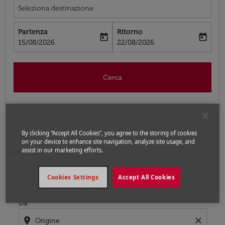
Seleziona destinazione
Partenza
Ritorno
today
today
fc-booking-departure-date-aria-label
fc-booking-return-date-aria-label
15/08/2026
22/08/2026
Cerca
By clicking “Accept All Cookies”, you agree to the storing of cookies
Home
Voli
Voli per Stati Uniti
Voli Kinshasa -
on your device to enhance site navigation, analyze site usage, and
assist in our marketing efforts.
Buffalo
Prossimo voli da Kinshasa a Buffalo
Cookies Settings
Accept All Cookies
Prova ad aggiornare il tuo percorso (origine e/o destina
Da
location_on
close