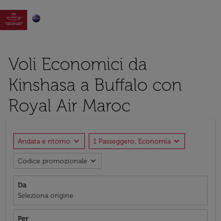

Voli Economici da
Kinshasa a Buffalo con
Royal Air Maroc
expand_more
expand_more
Andata e ritorno
1 Passeggero, Economia
expand_more
Codice promozionale
Da
Seleziona origine
Per