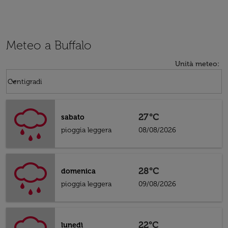
Meteo a Buffalo
Unità meteo
:
Weather unit option Centigradi Selected
keyboard_arrow_down
Centigradi
27°C
sabato
pioggia leggera
08/08/2026
28°C
domenica
pioggia leggera
09/08/2026
22°C
lunedì