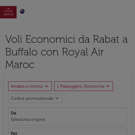

Voli Economici da Rabat a
Buffalo con Royal Air
Maroc
expand_more
expand_more
Andata e ritorno
1 Passeggero, Economia
expand_more
Codice promozionale
Da
Seleziona origine
Per