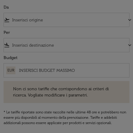
Da
flight_takeoff
keyboard_arrow_down
Per
flight_land
keyboard_arrow_down
Budget
EUR
Non ci sono tariffe che corrispondono ai criteri di ricerca. Vogliate 
Non ci sono tariffe che corrispondono ai criteri di
ricerca. Vogliate modificare i parametri.
* Le tariffe riportate sono state raccolte nelle ultime 48 ore e potrebbero non
essere più disponibili al momento della prenotazione. Tariffe e addebiti
addizionali possono essere applicate per prodotti e servizi opzionali.