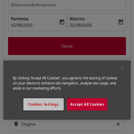
Seleziona destinazione
Partenza
Ritorno
today
today
fc-booking-departure-date-aria-label
fc-booking-return-date-aria-label
15/08/2026
22/08/2026
Cerca
By clicking “Accept All Cookies”, you agree to the storing of cookies
on your device to enhance site navigation, analyze site usage, and
Home
Voli
Voli per Stati Uniti
Voli Rabat - Buffalo
assist in our marketing efforts.
Prossimo voli da Rabat a Buffalo
Prova ad aggiornare il tuo percorso (origine e/o destina
Cookies Settings
Accept All Cookies
Da
location_on
close