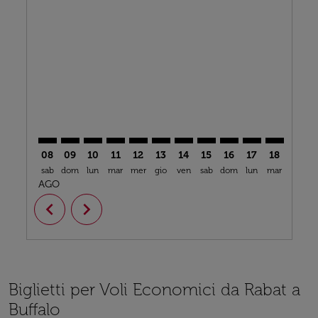
RBA–BUF: cmp-view-offers-disclaimer. Trova offerte
RBA–BUF: cmp-view-offers-disclaimer. Trova offe
RBA–BUF: cmp-view-offers-disclaimer. Trova 
RBA–BUF: cmp-view-offers-disclaimer. T
RBA–BUF: cmp-view-offers-disclaime
RBA–BUF: cmp-view-offers-discl
RBA–BUF: cmp-view-offers-d
RBA–BUF: cmp-view-offe
RBA–BUF: cmp-view-
RBA–BUF: cmp-
RBA–BUF: 
RBA–B
R
08
09
10
11
12
13
14
15
16
17
18
19
sab
dom
lun
mar
mer
gio
ven
sab
dom
lun
mar
mer
g
AGO
chevron_left
chevron_right
Biglietti per Voli Economici da Rabat a
Buffalo