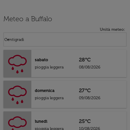
Meteo a Buffalo
Unità meteo
:
Weather unit option Centigradi Selected
keyboard_arrow_down
Centigradi
28°C
sabato
pioggia leggera
08/08/2026
27°C
domenica
pioggia leggera
09/08/2026
25°C
lunedì
pioggia leggera
10/08/2026