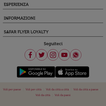
ESPERIENZA
keyboard_arrow_down
INFORMAZIONI
keyboard_arrow_down
SAFAR FLYER LOYALTY
keyboard_arrow_down
Seguiteci
|
|
|
|
Voli per paese
Voli per città
Voli da città a città
Voli da città a paese
|
Voli da città
Voli da paesi