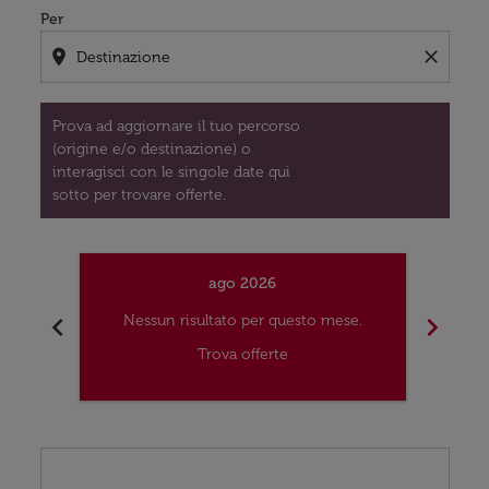
Per
location_on
close
Prova ad aggiornare il tuo percorso
(origine e/o destinazione) o
interagisci con le singole date qui
sotto per trovare offerte.
ago 2026
chevron_left
chevron_right
Nessun risultato per questo mese.
Nes
Trova offerte
Displaying fares for agosto-2026