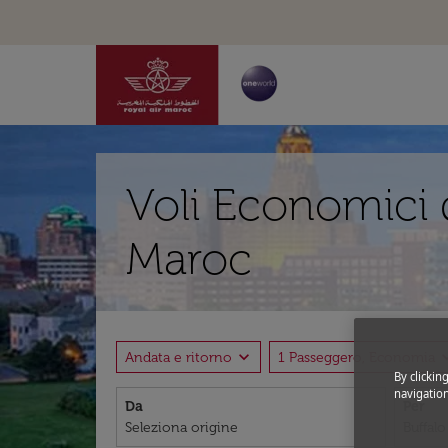
Voli Economici 
Maroc
expand_more
expand
Andata e ritorno
1 Passeggero, Economia
By clickin
navigation
Da
Per