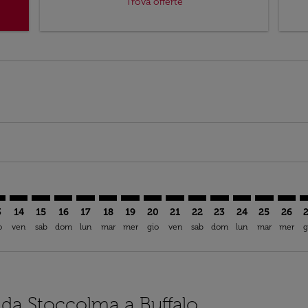
Trova offerte
imer. Trova offerte
sclaimer. Trova offerte
s-disclaimer. Trova offerte
ffers-disclaimer. Trova offerte
ew-offers-disclaimer. Trova offerte
mp-view-offers-disclaimer. Trova offerte
F: cmp-view-offers-disclaimer. Trova offerte
N–BUF: cmp-view-offers-disclaimer. Trova offerte
ARN–BUF: cmp-view-offers-disclaimer. Trova offerte
ARN–BUF: cmp-view-offers-disclaimer. Trova offerte
ARN–BUF: cmp-view-offers-disclaimer. Trova offe
ARN–BUF: cmp-view-offers-disclaimer. Trova 
ARN–BUF: cmp-view-offers-disclaimer. Tr
ARN–BUF: cmp-view-offers-disclaimer
ARN–BUF: cmp-view-offers-discla
ARN–BUF: cmp-view-offers-d
ARN–BUF: cmp-view-offe
ARN–BUF: cmp-view-
ARN–BUF: cmp-v
ARN–BUF: c
ARN–B
A
3
14
15
16
17
18
19
20
21
22
23
24
25
26
o
ven
sab
dom
lun
mar
mer
gio
ven
sab
dom
lun
mar
mer
g
i da Stoccolma a Buffalo