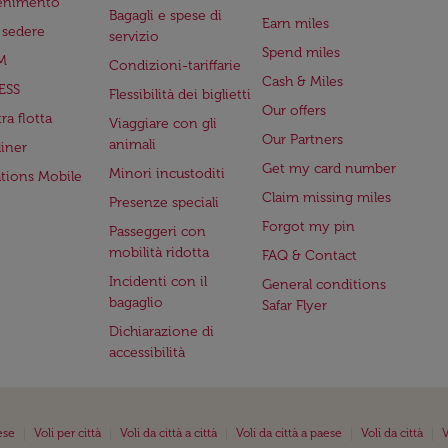
tenimento
Bagagli e spese di
Earn miles
a sedere
servizio
Spend miles
M
Condizioni-tariffarie
Cash & Miles
ESS
Flessibilità dei biglietti
Our offers
ra flotta
Viaggiare con gli
Our Partners
animali
iner
Get my card number
Minori incustoditi
ations Mobile
Claim missing miles
Presenze speciali
Forgot my pin
Passeggeri con
mobilità ridotta
FAQ & Contact
Incidenti con il
General conditions
bagaglio
Safar Flyer
Dichiarazione di
accessibilità
|
|
|
|
|
ese
Voli per città
Voli da città a città
Voli da città a paese
Voli da città
V