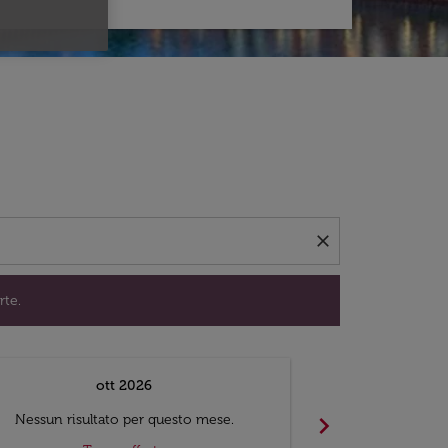
per trovare offerte.
close
rte.
ott 2026
chevron_right
Nessun risultato per questo mese.
Nessun risul