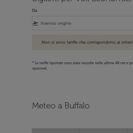
Da
flight_takeoff
Non ci sono tariffe che corrispondono ai criteri di ri
Non ci sono tariffe che corrispondono ai criteri 
* Le tariffe riportate sono state raccolte nelle ultime 48 ore e
opzionali.
Meteo a Buffalo