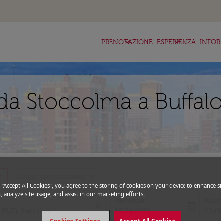
keyboard_arrow_down
keyboard_arrow_down
ke
PRENOTAZIONE
ESPERIENZA
INFOR
da Stoccolma a Buffalo
_more
expand_more
Codice promozionale
g “Accept All Cookies”, you agree to the storing of cookies on your device to enhance si
, analyze site usage, and assist in our marketing efforts.
Partenza
Rito
close
today
fc-booking-departure-date-aria-l
fc-bo
13/08/2026
20/0
Cookies Settings
Accept All Cookies