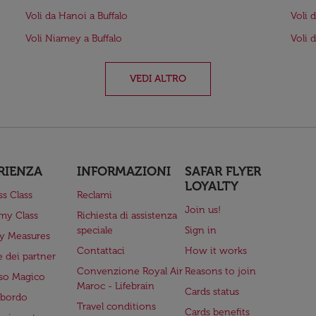
Voli da Hanoi a Buffalo
Voli 
Voli Niamey a Buffalo
Voli 
VEDI ALTRO
RIENZA
INFORMAZIONI
SAFAR FLYER
LOYALTY
ss Class
Reclami
Join us!
my Class
Richiesta di assistenza
speciale
Sign in
ry Measures
Contattaci
How it works
 dei partner
Convenzione Royal Air
Reasons to join
so Magico
Maroc - Lifebrain
Cards status
a bordo
Travel conditions
Cards benefits