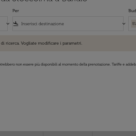
Per
Bud
keyboard_arrow_down
flight_land
keyboard_arrow_down
E
cerca. Vogliate modificare i parametri.
di ricerca. Vogliate modificare i parametri.
 potrebbero non essere più disponibili al momento della prenotazione. Tariffe e addebi