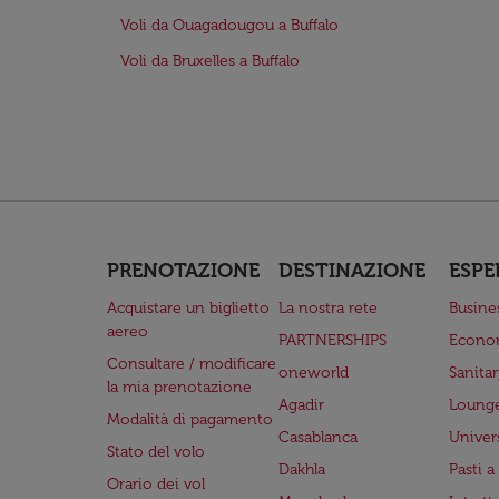
Voli da Ouagadougou a Buffalo
Voli da Bruxelles a Buffalo
PRENOTAZIONE
DESTINAZIONE
ESPE
Acquistare un biglietto
La nostra rete
Busine
aereo
PARTNERSHIPS
Econo
Consultare / modificare
oneworld
Sanita
la mia prenotazione
Agadir
Lounge
Modalità di pagamento
Casablanca
Univer
Stato del volo
Dakhla
Pasti 
Orario dei vol