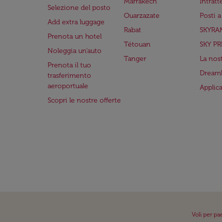
Marrakech
Intrat
Selezione del posto
Ouarzazate
Posti 
Add extra luggage
Rabat
SKYRA
Prenota un hotel
Tétouan
SKY PR
Noleggia un'auto
Tanger
La nost
Prenota il tuo
Dreaml
trasferimento
aeroportuale
Applic
Scopri le nostre offerte
Voli per pa