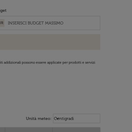
get
UR
ti addizionali possono essere applicate per prodotti e servizi
Weather unit option Centigradi Sel
keyboard_arrow_down
Unità meteo
:
Centigradi