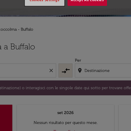
toccolma - Buffalo
/o destinazione) o interagisci con le singole date qui sotto 
 a Buffalo
Per
compare_arrows
close
location_on
tinazione) o interagisci con le singole date qui sotto per trovare offe
set 2026
Nessun risultato per questo mese.