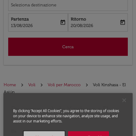
Seleziona destinazione
Partenza
Ritorno
today
today
fc-booking-departure-date-aria-label
fc-booking-return-date-aria-label
13/08/2026
20/08/2026
Cerca
Home
Voli
Voli per Marocco
Voli Kinshasa - El
Aaiún
Prossimo voli da Kinshasa a El
Prova ad aggiornare il tuo percorso (origine e/o destina
By clicking “Accept All Cookies”, you agree to the storing of cookies
Aaiún
on your device to enhance site navigation, analyze site usage, and
assist in our marketing efforts.
Da