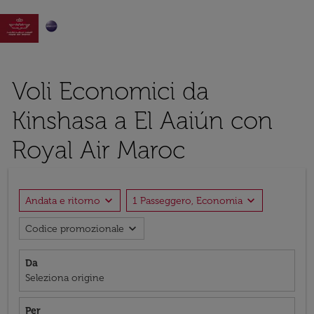

Voli Economici da
Kinshasa a El Aaiún con
Royal Air Maroc
expand_more
expand_more
Andata e ritorno
1 Passeggero, Economia
expand_more
Codice promozionale
Da
Seleziona origine
Per