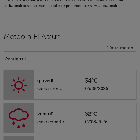
essere più disponibili al momento della prenotazione. Tariffe e addebiti
addizionali possono essere applicate per prodotti e servizi opzionali.
Meteo a El Aaiún
Unità meteo
:
Weather unit option Centigradi Selected
keyboard_arrow_down
Centigradi
34°C
giovedì
cielo sereno
06/08/2026
32°C
venerdì
cielo coperto
07/08/2026