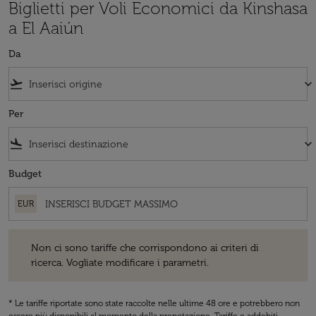
Biglietti per Voli Economici da Kinshasa
a El Aaiún
Da
flight_takeoff
keyboard_arrow_down
Per
flight_land
keyboard_arrow_down
Budget
EUR
Non ci sono tariffe che corrispondono ai criteri di ricerca. Vogliate 
Non ci sono tariffe che corrispondono ai criteri di
ricerca. Vogliate modificare i parametri.
* Le tariffe riportate sono state raccolte nelle ultime 48 ore e potrebbero non