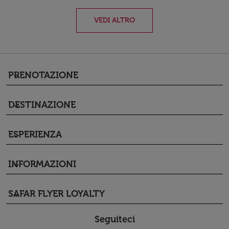
VEDI ALTRO
PRENOTAZIONE
keyboard_arrow_down
DESTINAZIONE
keyboard_arrow_down
ESPERIENZA
keyboard_arrow_down
INFORMAZIONI
keyboard_arrow_down
SAFAR FLYER LOYALTY
keyboard_arrow_down
Seguiteci