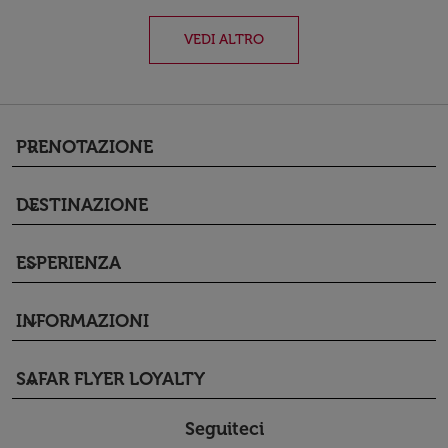
VEDI ALTRO
PRENOTAZIONE
keyboard_arrow_down
DESTINAZIONE
keyboard_arrow_down
ESPERIENZA
keyboard_arrow_down
INFORMAZIONI
keyboard_arrow_down
SAFAR FLYER LOYALTY
keyboard_arrow_down
Seguiteci