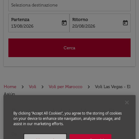
Seleziona destinazione
Partenza
Ritorno
today
today
fc-booking-departure-date-aria-label
fc-booking-return-date-aria-label
13/08/2026
20/08/2026
Cerca
Home
Voli
Voli per Marocco
Voli Las Vegas - El
Aaiún
Prossimo voli da Las Vegas a El
Prova ad aggiornare il tuo percorso (origine e/o destina
By clicking “Accept All Cookies”, you agree to the storing of cookies
Aaiún
on your device to enhance site navigation, analyze site usage, and
assist in our marketing efforts.
Da