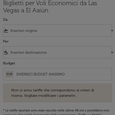
Biglietti per Voli Economici da Las
Vegas a El Aaiún
Da
flight_takeoff
keyboard_arrow_down
Per
flight_land
keyboard_arrow_down
Budget
EUR
Non ci sono tariffe che corrispondono ai criteri di ricerca. Vogliate 
Non ci sono tariffe che corrispondono ai criteri di
ricerca. Vogliate modificare i parametri.
* Le tariffe riportate sono state raccolte nelle ultime 48 ore e potrebbero non