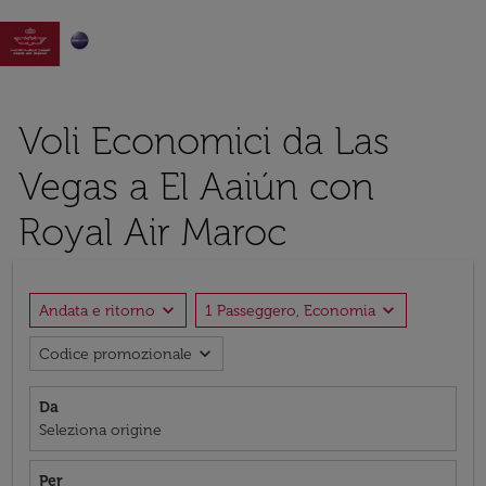

Voli Economici da Las
Vegas a El Aaiún con
Royal Air Maroc
expand_more
expand_more
Andata e ritorno
1 Passeggero, Economia
expand_more
Codice promozionale
Da
Seleziona origine
Per