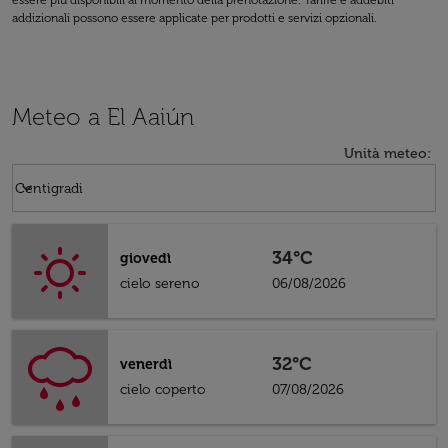
essere più disponibili al momento della prenotazione. Tariffe e addebiti
addizionali possono essere applicate per prodotti e servizi opzionali.
Meteo a El Aaiún
Unità meteo
:
Weather unit option Centigradi Selected
keyboard_arrow_down
Centigradi
34°C
giovedì
cielo sereno
06/08/2026
32°C
venerdì
cielo coperto
07/08/2026