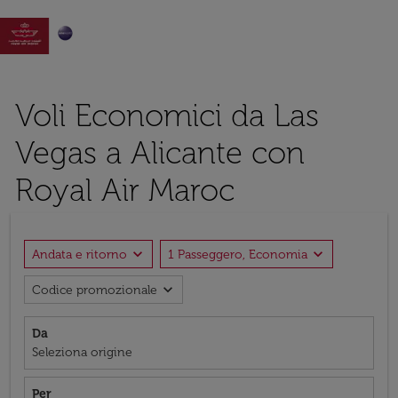

Voli Economici da Las
Vegas a Alicante con
Royal Air Maroc
expand_more
expand_more
Andata e ritorno
1 Passeggero, Economia
expand_more
Codice promozionale
Da
Seleziona origine
Per