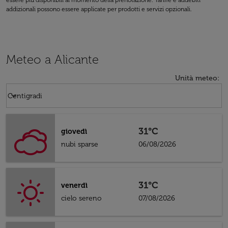
essere più disponibili al momento della prenotazione. Tariffe e addebiti
addizionali possono essere applicate per prodotti e servizi opzionali.
Meteo a Alicante
Unità meteo
:
Weather unit option Centigradi Selected
keyboard_arrow_down
Centigradi
31°C
giovedì
nubi sparse
06/08/2026
31°C
venerdì
cielo sereno
07/08/2026