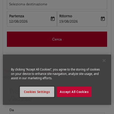
Seleziona destinazione
Partenza
Ritorno
today
today
fc-booking-departure-date-aria-label
fc-booking-return-date-aria-label
12/08/2026
19/08/2026
Cerca
By clicking “Accept All Cookies”, you agree to the storing of cookies
Home
Voli
Voli per Spagna
Voli Las Vegas -
on your device to enhance site navigation, analyze site usage, and
Alicante
assist in our marketing efforts.
Prossimo voli da Las Vegas a
Prova ad aggiornare il tuo percorso (origine e/o destina
Cookies Settings
Accept All Cookies
Alicante
Da