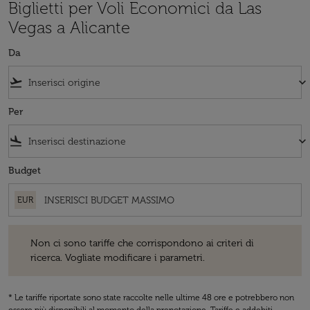
Biglietti per Voli Economici da Las
Vegas a Alicante
Da
flight_takeoff
keyboard_arrow_down
Per
flight_land
keyboard_arrow_down
Budget
EUR
Non ci sono tariffe che corrispondono ai criteri di ricerca. Vogliate 
Non ci sono tariffe che corrispondono ai criteri di
ricerca. Vogliate modificare i parametri.
* Le tariffe riportate sono state raccolte nelle ultime 48 ore e potrebbero non