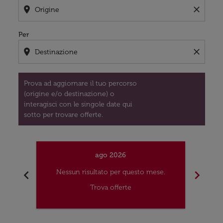
location_on
close
Per
location_on
close
Prova ad aggiornare il tuo percorso
(origine e/o destinazione) o
interagisci con le singole date qui
sotto per trovare offerte.
ago 2026
chevron_left
chevron_right
Nessun risultato per questo mese.
Nes
Trova offerte