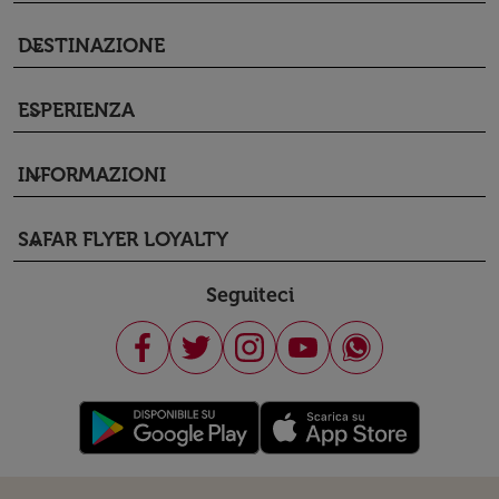
DESTINAZIONE
keyboard_arrow_down
ESPERIENZA
keyboard_arrow_down
INFORMAZIONI
keyboard_arrow_down
SAFAR FLYER LOYALTY
keyboard_arrow_down
Seguiteci