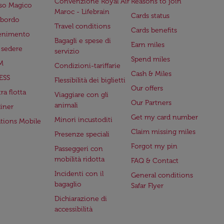
Convenzione Royal Air
Reasons to join
so Magico
Maroc - Lifebrain
Cards status
a bordo
Travel conditions
Cards benefits
tenimento
Bagagli e spese di
Earn miles
a sedere
servizio
Spend miles
M
Condizioni-tariffarie
Cash & Miles
ESS
Flessibilità dei biglietti
Our offers
ra flotta
Viaggiare con gli
Our Partners
animali
iner
Get my card number
Minori incustoditi
ations Mobile
Claim missing miles
Presenze speciali
Forgot my pin
Passeggeri con
mobilità ridotta
FAQ & Contact
Incidenti con il
General conditions
bagaglio
Safar Flyer
Dichiarazione di
accessibilità