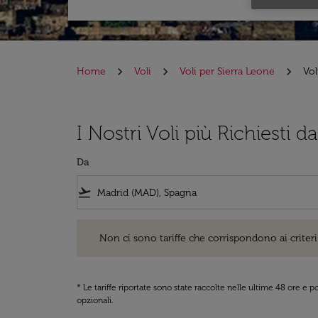
Home
Voli
Voli per Sierra Leone
Vol
I Nostri Voli più Richiesti 
Da
flight_takeoff
Non ci sono tariffe che corrispondono ai criteri di ri
Non ci sono tariffe che corrispondono ai criteri 
* Le tariffe riportate sono state raccolte nelle ultime 48 ore e
opzionali.