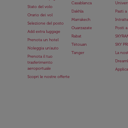
Casablanca
Univer
Stato del volo
Dakhla
Pasti 
Orario dei vol
Marrakech
Intrat
Selezione del posto
Ouarzazate
Posti 
Add extra luggage
Rabat
SKYRA
Prenota un hotel
Tétouan
SKY PR
Noleggia un'auto
Tanger
La nost
Prenota il tuo
Dreaml
trasferimento
aeroportuale
Applic
Scopri le nostre offerte