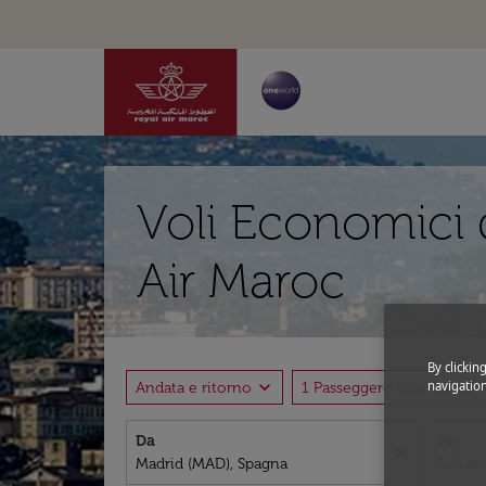
Voli Economici 
Air Maroc
By clickin
expand_more
expand
navigation
Andata e ritorno
1 Passeggero, Economia
Da
Per
close