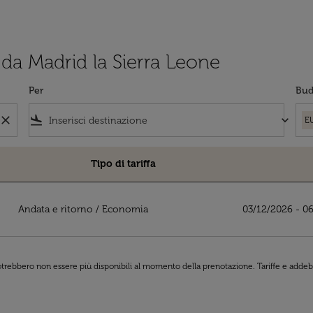
 da Madrid la Sierra Leone
Per
Bud
close
flight_land
keyboard_arrow_down
E
Tipo di tariffa
ra Leone
Andata e ritorno
/
Economia
03/12/2026 - 0
 potrebbero non essere più disponibili al momento della prenotazione. Tariffe e addebi