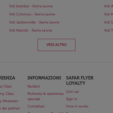
Voli Istanbul - Sierra Leone
Voli 
Voli Cotonou - Sierra Leone
Voli 
Voli Jacksonville - Sierra Leone
Voli 
Voli Nairobi - Sierra Leone
Voli 
VEDI ALTRO
RIENZA
INFORMAZIONI
SAFAR FLYER
LOYALTY
ss Class
Reclami
Join us!
my Class
Richiesta di assistenza
speciale
Sign in
ry Measures
Contattaci
How it works
 dei partner