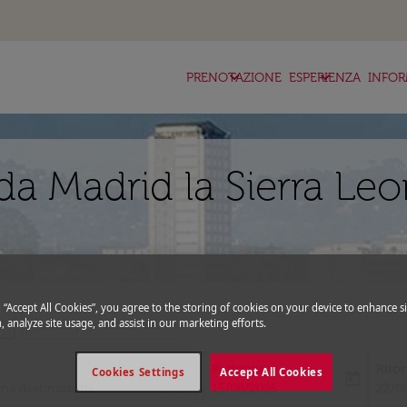
keyboard_arrow_down
keyboard_arrow_down
ke
PRENOTAZIONE
ESPERIENZA
INFOR
da Madrid la Sierra Le
g “Accept All Cookies”, you agree to the storing of cookies on your device to enhance si
_more
expand_more
, analyze site usage, and assist in our marketing efforts.
Codice promozionale
Partenza
Rito
Cookies Settings
Accept All Cookies
today
fc-booking-departure-date-aria-l
fc-bo
15/08/2026
22/0