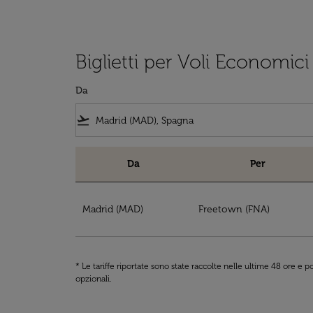
Biglietti per Voli Economici
Da
flight_takeoff
Da
Per
Biglietti per Voli Economici da Madrid la Sier
Madrid (MAD)
Freetown (FNA)
* Le tariffe riportate sono state raccolte nelle ultime 48 ore e
opzionali.