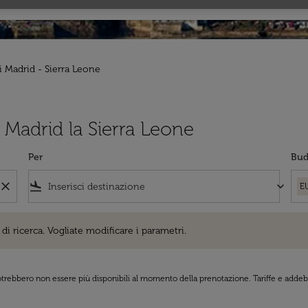
i Madrid - Sierra Leone
da Madrid la Sierra Leone
Per
Bud
close
flight_land
keyboard_arrow_down
E
cerca. Vogliate modificare i parametri.
di ricerca. Vogliate modificare i parametri.
 potrebbero non essere più disponibili al momento della prenotazione. Tariffe e addebi