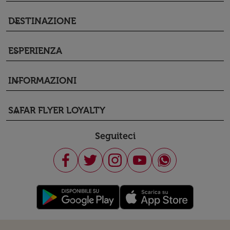
DESTINAZIONE
keyboard_arrow_down
ESPERIENZA
keyboard_arrow_down
INFORMAZIONI
keyboard_arrow_down
SAFAR FLYER LOYALTY
keyboard_arrow_down
Seguiteci