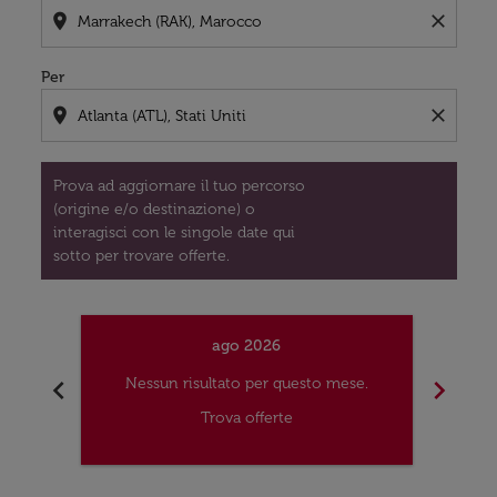
location_on
close
Per
location_on
close
Prova ad aggiornare il tuo percorso
(origine e/o destinazione) o
interagisci con le singole date qui
sotto per trovare offerte.
ago 2026
chevron_left
chevron_right
Nessun risultato per questo mese.
Nes
Trova offerte