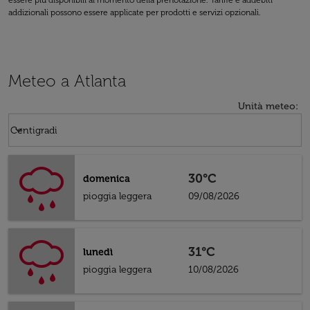
essere più disponibili al momento della prenotazione. Tariffe e addebiti
addizionali possono essere applicate per prodotti e servizi opzionali.
Meteo a Atlanta
Unità meteo
:
Weather unit option Centigradi Selected
keyboard_arrow_down
Centigradi
30°C
domenica
pioggia leggera
09/08/2026
31°C
lunedì
pioggia leggera
10/08/2026