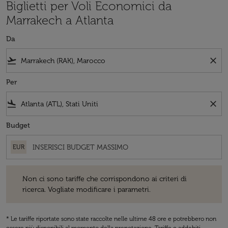
Biglietti per Voli Economici da
Marrakech a Atlanta
Da
flight_takeoff
close
Per
flight_land
close
Budget
EUR
Non ci sono tariffe che corrispondono ai criteri di ricerca. Vogliate 
Non ci sono tariffe che corrispondono ai criteri di
ricerca. Vogliate modificare i parametri.
* Le tariffe riportate sono state raccolte nelle ultime 48 ore e potrebbero non