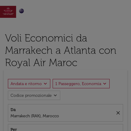

Voli Economici da
Marrakech a Atlanta con
Royal Air Maroc
expand_more
expand_more
Andata e ritorno
1 Passeggero, Economia
expand_more
Codice promozionale
Da
close
Marrakech (RAK), Marocco
Per