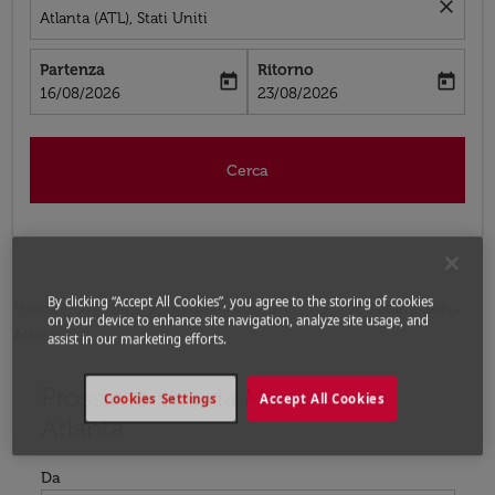
close
Atlanta (ATL), Stati Uniti
Partenza
Ritorno
today
today
fc-booking-departure-date-aria-label
fc-booking-return-date-aria-label
16/08/2026
23/08/2026
Cerca
By clicking “Accept All Cookies”, you agree to the storing of cookies
Home
Voli
Voli per Stati Uniti
Voli Marrakech -
on your device to enhance site navigation, analyze site usage, and
Atlanta
assist in our marketing efforts.
Prossimo voli da Marrakech a
Prova ad aggiornare il tuo percorso (origine e/o destina
Cookies Settings
Accept All Cookies
Atlanta
Da