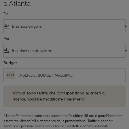
a Atlanta
Da
flight_takeoff
keyboard_arrow_down
Per
flight_land
keyboard_arrow_down
Budget
EUR
Non ci sono tariffe che corrispondono ai criteri di ricerca. Vogliate 
Non ci sono tariffe che corrispondono ai criteri di
ricerca. Vogliate modificare i parametri.
* Le tariffe riportate sono state raccolte nelle ultime 48 ore e potrebbero non
essere più disponibili al momento della prenotazione. Tariffe e addebiti
addizionali possono essere applicate per prodotti e servizi opzionali.