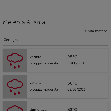
Meteo a Atlanta
Unità meteo
:
Weather unit option Centigradi Selected
keyboard_arrow_down
Centigradi
25°C
venerdì
pioggia moderata
07/08/2026
30°C
sabato
pioggia moderata
08/08/2026
33°C
domenica