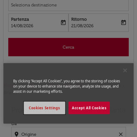
Seleziona destinazione
Partenza
Ritorno
today
today
fc-booking-departure-date-aria-label
fc-booking-return-date-aria-label
14/08/2026
21/08/2026
Cerca
By clicking “Accept All Cookies”, you agree to the storing of cookies
Home
Voli
Voli per Stati Uniti
Voli Tétouan -
on your device to enhance site navigation, analyze site usage, and
assist in our marketing efforts.
Atlanta
Prossimo voli da Tétouan a Atlanta
Cookies Settings
Accept All Cookies
Prova ad aggiornare il tuo percorso (origine e/o destina
Da
location_on
close