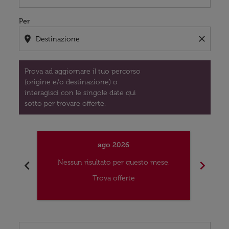
Per
location_on
close
Prova ad aggiornare il tuo percorso
(origine e/o destinazione) o
interagisci con le singole date qui
sotto per trovare offerte.
ago 2026
chevron_left
chevron_right
Nessun risultato per questo mese.
Nes
Trova offerte