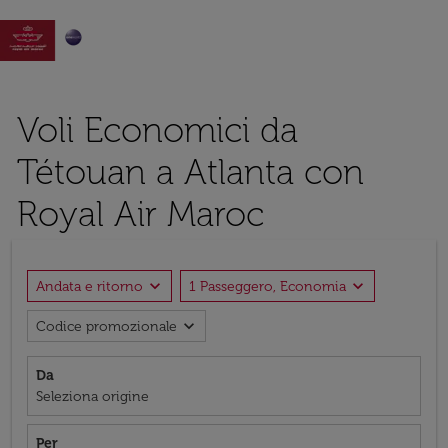

Voli Economici da
Tétouan a Atlanta con
Royal Air Maroc
expand_more
expand_more
Andata e ritorno
1 Passeggero, Economia
expand_more
Codice promozionale
Da
Seleziona origine
Per