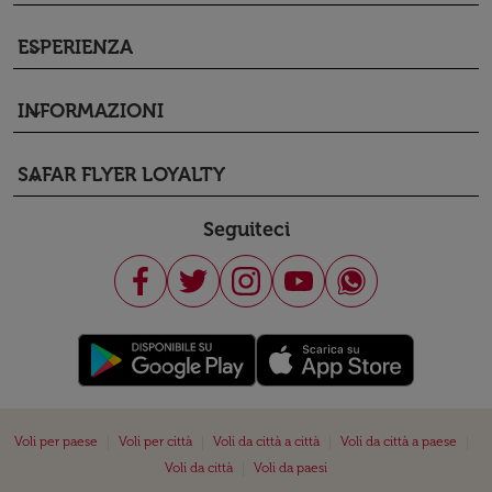
ESPERIENZA
keyboard_arrow_down
INFORMAZIONI
keyboard_arrow_down
SAFAR FLYER LOYALTY
keyboard_arrow_down
Seguiteci
|
|
|
|
Voli per paese
Voli per città
Voli da città a città
Voli da città a paese
|
Voli da città
Voli da paesi