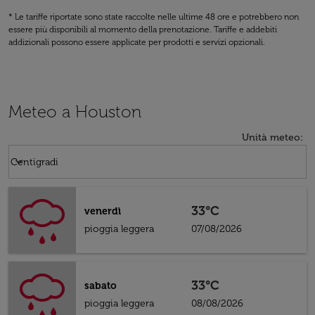
* Le tariffe riportate sono state raccolte nelle ultime 48 ore e potrebbero non
essere più disponibili al momento della prenotazione. Tariffe e addebiti
addizionali possono essere applicate per prodotti e servizi opzionali.
Meteo a Houston
Unità meteo
:
Weather unit option Centigradi Selected
keyboard_arrow_down
Centigradi
33°C
venerdì
pioggia leggera
07/08/2026
33°C
sabato
pioggia leggera
08/08/2026