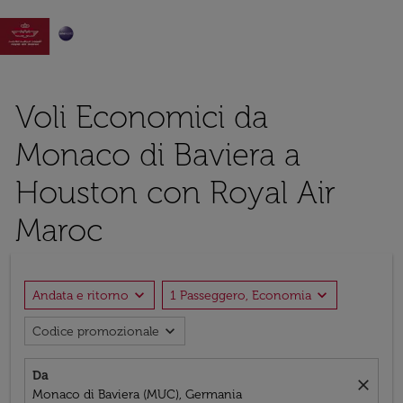

Voli Economici da
Monaco di Baviera a
Houston con Royal Air
Maroc
expand_more
expand_more
Andata e ritorno
1 Passeggero, Economia
expand_more
Codice promozionale
Da
close
Monaco di Baviera (MUC), Germania