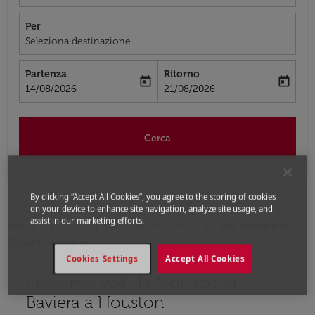
Per
Seleziona destinazione
Partenza
Ritorno
today
today
fc-booking-departure-date-aria-label
fc-booking-return-date-aria-label
14/08/2026
21/08/2026
Cerca
By clicking “Accept All Cookies”, you agree to the storing of cookies
on your device to enhance site navigation, analyze site usage, and
assist in our marketing efforts.
Home
Voli
Voli per Stati Uniti
Voli Monaco di
Baviera - Houston
Cookies Settings
Accept All Cookies
Prossimo voli da Monaco di
Prova ad aggiornare il tuo percorso (origine e/o destina
Baviera a Houston