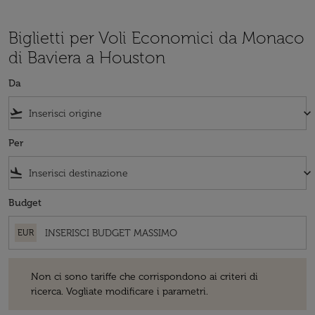
Biglietti per Voli Economici da Monaco
di Baviera a Houston
Da
flight_takeoff
keyboard_arrow_down
Per
flight_land
keyboard_arrow_down
Budget
EUR
Non ci sono tariffe che corrispondono ai criteri di ricerca. Vogliate 
Non ci sono tariffe che corrispondono ai criteri di
ricerca. Vogliate modificare i parametri.