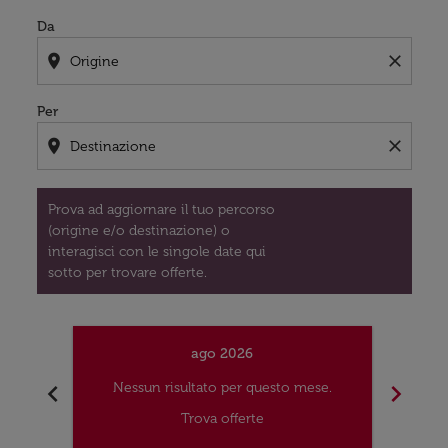
Da
location_on
close
Per
location_on
close
Prova ad aggiornare il tuo percorso
(origine e/o destinazione) o
interagisci con le singole date qui
sotto per trovare offerte.
ago 2026
chevron_left
chevron_right
Nessun risultato per questo mese.
Nes
Trova offerte