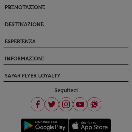
PRENOTAZIONE
keyboard_arrow_down
DESTINAZIONE
keyboard_arrow_down
ESPERIENZA
keyboard_arrow_down
INFORMAZIONI
keyboard_arrow_down
SAFAR FLYER LOYALTY
keyboard_arrow_down
Seguiteci