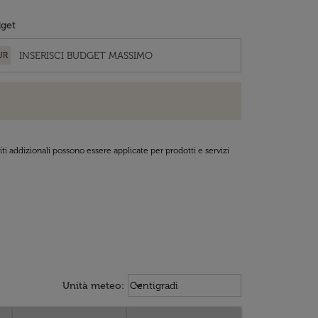
get
UR
ti addizionali possono essere applicate per prodotti e servizi
Weather unit option Centigradi Sel
keyboard_arrow_down
Unità meteo
:
Centigradi