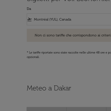
Da
flight_takeoff
Non ci sono tariffe che corrispondono ai criteri di ri
Non ci sono tariffe che corrispondono ai criteri 
* Le tariffe riportate sono state raccolte nelle ultime 48 ore e
opzionali.
Meteo a Dakar