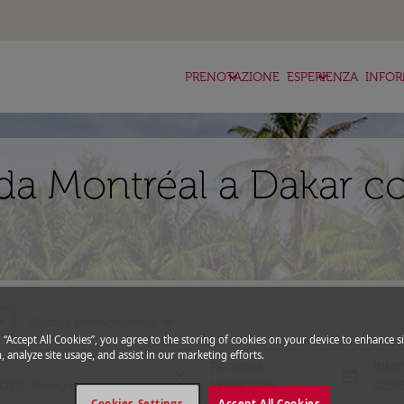
keyboard_arrow_down
keyboard_arrow_down
ke
PRENOTAZIONE
ESPERIENZA
INFOR
da Montréal a Dakar co
_more
expand_more
Codice promozionale
g “Accept All Cookies”, you agree to the storing of cookies on your device to enhance si
, analyze site usage, and assist in our marketing efforts.
Partenza
Rito
close
today
fc-booking-departure-date-aria-l
fc-bo
15/08/2026
22/0
Cookies Settings
Accept All Cookies