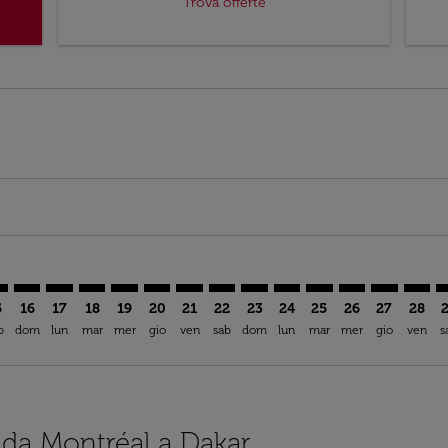
Trova offerte
mer. Trova offerte
claimer. Trova offerte
s-disclaimer. Trova offerte
ffers-disclaimer. Trova offerte
ew-offers-disclaimer. Trova offerte
p-view-offers-disclaimer. Trova offerte
S: cmp-view-offers-disclaimer. Trova offerte
L–DSS: cmp-view-offers-disclaimer. Trova offerte
YUL–DSS: cmp-view-offers-disclaimer. Trova offerte
YUL–DSS: cmp-view-offers-disclaimer. Trova offerte
YUL–DSS: cmp-view-offers-disclaimer. Trova offer
YUL–DSS: cmp-view-offers-disclaimer. Trova o
YUL–DSS: cmp-view-offers-disclaimer. Tr
YUL–DSS: cmp-view-offers-disclaimer
YUL–DSS: cmp-view-offers-discla
YUL–DSS: cmp-view-offers-di
YUL–DSS: cmp-view-offe
YUL–DSS: cmp-view-
YUL–DSS: cmp-v
YUL–DSS: c
YUL–D
Y
5
16
17
18
19
20
21
22
23
24
25
26
27
28
b
dom
lun
mar
mer
gio
ven
sab
dom
lun
mar
mer
gio
ven
s
i da Montréal a Dakar