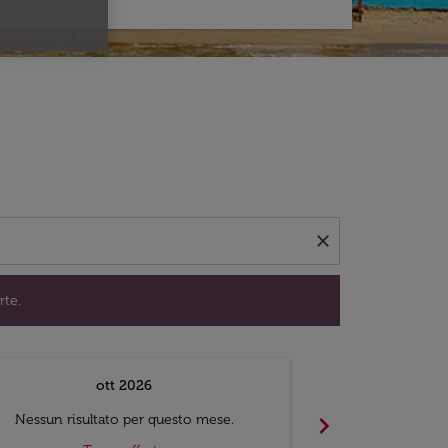
per trovare offerte.
close
rte.
ott 2026
chevron_right
Nessun risultato per questo mese.
Nessun risul