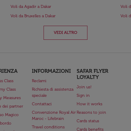
Voli da Agadir a Dakar
Voli 
Voli da Bruxelles a Dakar
Voli 
VEDI ALTRO
RIENZA
INFORMAZIONI
SAFAR FLYER
LOYALTY
ss Class
Reclami
Join us!
my Class
Richiesta di assistenza
speciale
Sign in
ry Measures
Contattaci
How it works
 dei partner
Convenzione Royal Air
Reasons to join
so Magico
Maroc - Lifebrain
Cards status
a bordo
Travel conditions
Cards benefits