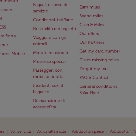
tenimento
Bagagli e spese di
Earn miles
a sedere
servizio
Spend miles
M
Condizioni-tariffarie
Cash & Miles
ESS
Flessibilità dei biglietti
Our offers
ra flotta
Viaggiare con gli
Our Partners
animali
iner
Get my card number
Minori incustoditi
ations Mobile
Claim missing miles
Presenze speciali
Forgot my pin
Passeggeri con
mobilità ridotta
FAQ & Contact
Incidenti con il
General conditions
bagaglio
Safar Flyer
Dichiarazione di
accessibilità
|
|
|
|
|
ese
Voli per città
Voli da città a città
Voli da città a paese
Voli da città
V