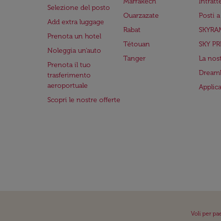
Marrakech
Intrat
Selezione del posto
Ouarzazate
Posti 
Add extra luggage
Rabat
SKYRA
Prenota un hotel
Tétouan
SKY PR
Noleggia un'auto
Tanger
La nost
Prenota il tuo
Dreaml
trasferimento
aeroportuale
Applic
Scopri le nostre offerte
Voli per pa