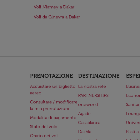
Voli Niamey a Dakar
Voli da Ginevra a Dakar
PRENOTAZIONE
DESTINAZIONE
ESPE
Acquistare un biglietto
La nostra rete
Busine
aereo
PARTNERSHIPS
Econo
Consultare / modificare
oneworld
Sanita
la mia prenotazione
Agadir
Lounge
Modalità di pagamento
Casablanca
Univer
Stato del volo
Dakhla
Pasti 
Orario dei vol