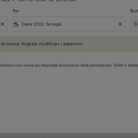
Per
Bud
close
flight_land
close
E
cerca. Vogliate modificare i parametri.
di ricerca. Vogliate modificare i parametri.
 potrebbero non essere più disponibili al momento della prenotazione. Tariffe e addebi