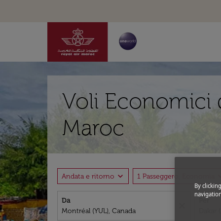
Voli Economici 
Maroc
expand_more
expand
Andata e ritorno
1 Passeggero, Economia
By clickin
navigation
Da
Per
close