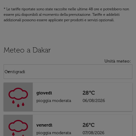
* Le tariffe riportate sono state raccolte nelle ultime 48 ore e potrebbero non
essere più disponibili al momento della prenotazione. Tariffe e addebiti
addizionali possono essere applicate per prodotti e servizi opzionali.
Meteo a Dakar
Unità meteo
:
Weather unit option Centigradi Selected
keyboard_arrow_down
Centigradi
28°C
giovedì
pioggia moderata
06/08/2026
26°C
venerdì
pioggia moderata
07/08/2026