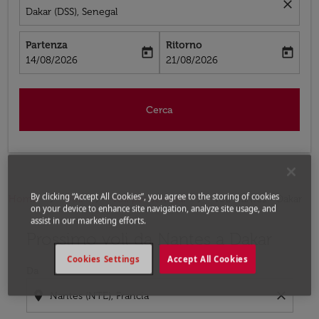
close
Dakar (DSS), Senegal
Partenza
Ritorno
today
today
fc-booking-departure-date-aria-label
fc-booking-return-date-aria-label
14/08/2026
21/08/2026
Cerca
By clicking “Accept All Cookies”, you agree to the storing of cookies
Home
Voli
Voli per Senegal
Voli Nantes - Dakar
on your device to enhance site navigation, analyze site usage, and
assist in our marketing efforts.
Prossimo voli da Nantes a Dakar
Cookies Settings
Accept All Cookies
Da
location_on
close