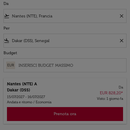
Da
flight_takeoff
close
Per
flight_land
close
Budget
EUR
Nantes (NTE)
A
Da
Dakar (DSS)
EUR 828,20
*
15/07/2027 - 16/07/2027
Visto: 1 giorno fa
Andata e ritorno
/
Economia
Prenota ora