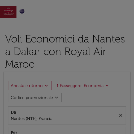

Voli Economici da Nantes
a Dakar con Royal Air
Maroc
expand_more
expand_more
Andata e ritorno
1 Passeggero, Economia
expand_more
Codice promozionale
Da
close
Nantes (NTE), Francia
Per