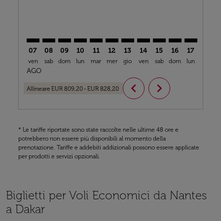
07
08
09
10
11
12
13
14
15
16
17
18
ven
sab
dom
lun
mar
mer
gio
ven
sab
dom
lun
mar
m
AGO
chevron_left
chevron_right
Allineare
EUR 809,20
-
EUR 828,20
* Le tariffe riportate sono state raccolte nelle ultime 48 ore e
potrebbero non essere più disponibili al momento della
prenotazione. Tariffe e addebiti addizionali possono essere applicate
per prodotti e servizi opzionali.
Biglietti per Voli Economici da Nantes
a Dakar