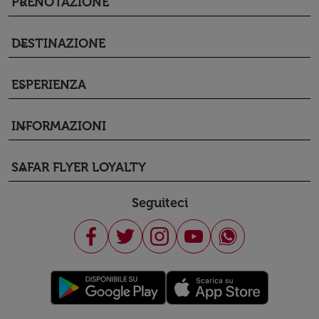
PRENOTAZIONE
keyboard_arrow_down
DESTINAZIONE
keyboard_arrow_down
ESPERIENZA
keyboard_arrow_down
INFORMAZIONI
keyboard_arrow_down
SAFAR FLYER LOYALTY
keyboard_arrow_down
Seguiteci