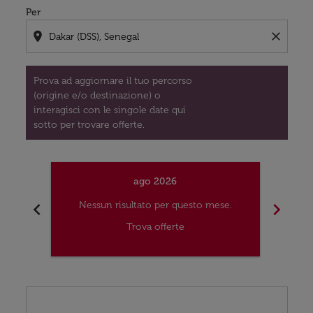
Per
location_on
close
Prova ad aggiornare il tuo percorso
(origine e/o destinazione) o
interagisci con le singole date qui
sotto per trovare offerte.
ago 2026
chevron_left
chevron_right
Nessun risultato per questo mese.
Nes
Trova offerte
Displaying fares for agosto-2026