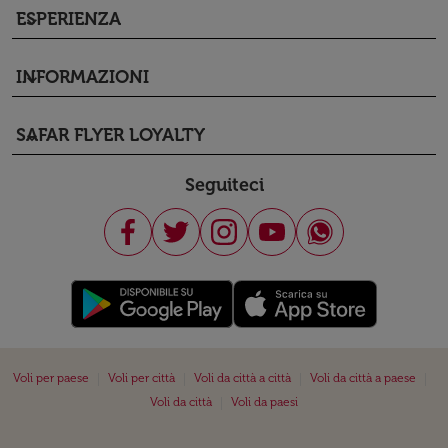
ESPERIENZA
keyboard_arrow_down
INFORMAZIONI
keyboard_arrow_down
SAFAR FLYER LOYALTY
keyboard_arrow_down
Seguiteci
|
|
|
|
Voli per paese
Voli per città
Voli da città a città
Voli da città a paese
|
Voli da città
Voli da paesi