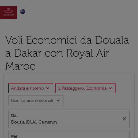

Voli Economici da Douala
a Dakar con Royal Air
Maroc
expand_more
expand_more
Andata e ritorno
1 Passeggero, Economia
expand_more
Codice promozionale
Da
close
Douala (DLA), Camerun
Per