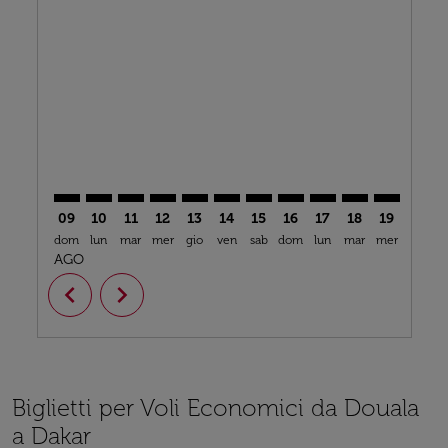
DLA–DSS: cmp-view-offers-disclaimer. Trova offerte
DLA–DSS: cmp-view-offers-disclaimer. Trova offe
DLA–DSS: cmp-view-offers-disclaimer. Trova 
DLA–DSS: cmp-view-offers-disclaimer. T
DLA–DSS: cmp-view-offers-disclaime
DLA–DSS: cmp-view-offers-discl
DLA–DSS: cmp-view-offers-d
DLA–DSS: cmp-view-offe
DLA–DSS: cmp-view-
DLA–DSS: cmp-
DLA–DSS: 
DLA–D
D
09
10
11
12
13
14
15
16
17
18
19
20
dom
lun
mar
mer
gio
ven
sab
dom
lun
mar
mer
gio
v
AGO
chevron_left
chevron_right
Biglietti per Voli Economici da Douala
a Dakar