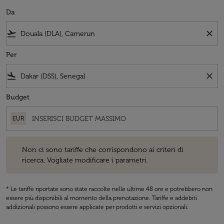
Da
flight_takeoff
close
Per
flight_land
close
Budget
EUR
Non ci sono tariffe che corrispondono ai criteri di ricerca. Vogliate 
Non ci sono tariffe che corrispondono ai criteri di
ricerca. Vogliate modificare i parametri.
* Le tariffe riportate sono state raccolte nelle ultime 48 ore e potrebbero non
essere più disponibili al momento della prenotazione. Tariffe e addebiti
addizionali possono essere applicate per prodotti e servizi opzionali.