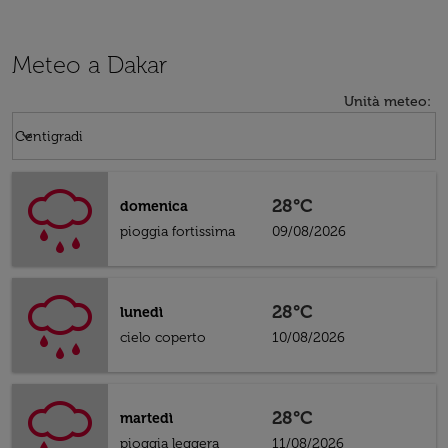
Meteo a Dakar
Unità meteo
:
Weather unit option Centigradi Selected
keyboard_arrow_down
Centigradi
28°C
domenica
pioggia fortissima
09/08/2026
28°C
lunedì
cielo coperto
10/08/2026
28°C
martedì
pioggia leggera
11/08/2026