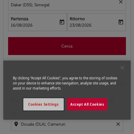
close
Dakar (DSS), Senegal
Partenza
Ritorno
today
today
fc-booking-departure-date-aria-label
fc-booking-return-date-aria-label
16/08/2026
23/08/2026
Cerca
By clicking “Accept All Cookies”, you agree to the storing of cookies
on your device to enhance site navigation, analyze site usage, and
Home
Voli
Voli per Senegal
Voli Douala - Dakar
assist in our marketing efforts.
Prossimo voli da Douala a Dakar
Prova ad aggiornare il tuo percorso (origine e/o destina
Cookies Settings
Accept All Cookies
Da
location_on
close