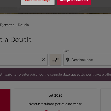
'Djamena - Douala
/o destinazione) o interagisci con le singole date qui sotto 
a a Douala
Per
compare_arrows
close
location_on
tinazione) o interagisci con le singole date qui sotto per trovare offe
set 2026
Nessun risultato per questo mese.