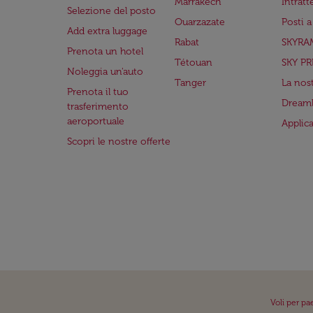
Marrakech
Intrat
Selezione del posto
Ouarzazate
Posti 
Add extra luggage
Rabat
SKYRA
Prenota un hotel
Tétouan
SKY PR
Noleggia un'auto
Tanger
La nost
Prenota il tuo
Dreaml
trasferimento
aeroportuale
Applic
Scopri le nostre offerte
Voli per pa