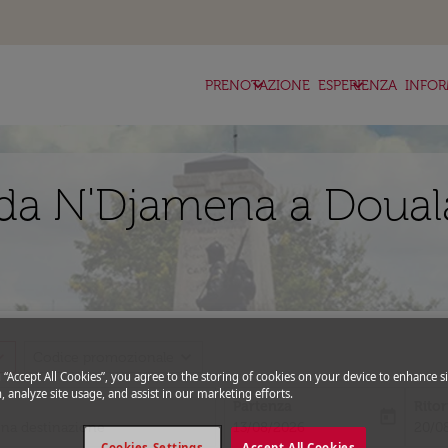
keyboard_arrow_down
keyboard_arrow_down
ke
PRENOTAZIONE
ESPERIENZA
INFOR
da N'Djamena a Douala
_more
expand_more
Codice promozionale
g “Accept All Cookies”, you agree to the storing of cookies on your device to enhance si
, analyze site usage, and assist in our marketing efforts.
Partenza
Rito
today
fc-booking-departure-date-aria-l
fc-bo
13/08/2026
20/0
Cookies Settings
Accept All Cookies