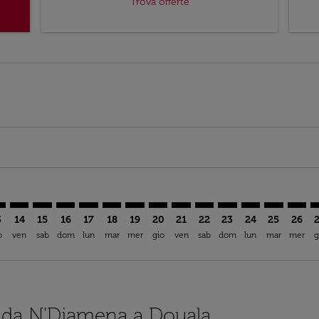
Trova offerte
mer. Trova offerte
claimer. Trova offerte
s-disclaimer. Trova offerte
ffers-disclaimer. Trova offerte
ew-offers-disclaimer. Trova offerte
p-view-offers-disclaimer. Trova offerte
A: cmp-view-offers-disclaimer. Trova offerte
J–DLA: cmp-view-offers-disclaimer. Trova offerte
NDJ–DLA: cmp-view-offers-disclaimer. Trova offerte
NDJ–DLA: cmp-view-offers-disclaimer. Trova offerte
NDJ–DLA: cmp-view-offers-disclaimer. Trova offer
NDJ–DLA: cmp-view-offers-disclaimer. Trova o
NDJ–DLA: cmp-view-offers-disclaimer. Tr
NDJ–DLA: cmp-view-offers-disclaimer
NDJ–DLA: cmp-view-offers-discla
NDJ–DLA: cmp-view-offers-di
NDJ–DLA: cmp-view-offe
NDJ–DLA: cmp-view-
NDJ–DLA: cmp-v
NDJ–DLA: c
NDJ–D
N
3
14
15
16
17
18
19
20
21
22
23
24
25
26
o
ven
sab
dom
lun
mar
mer
gio
ven
sab
dom
lun
mar
mer
g
ci da N'Djamena a Douala