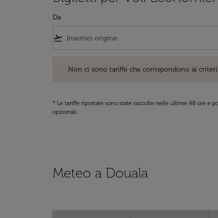
Da
flight_takeoff
Non ci sono tariffe che corrispondono ai criteri di ri
Non ci sono tariffe che corrispondono ai criteri 
* Le tariffe riportate sono state raccolte nelle ultime 48 ore e
opzionali.
Meteo a Douala