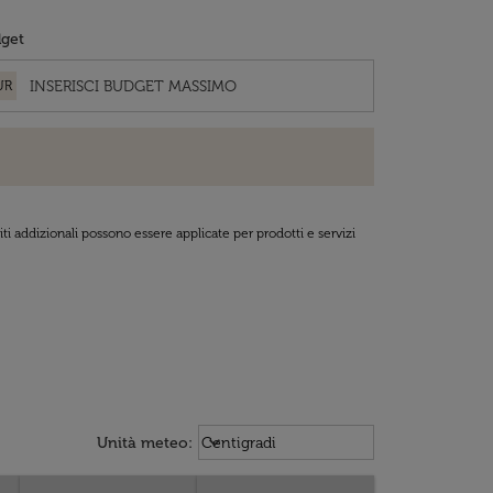
get
UR
ti addizionali possono essere applicate per prodotti e servizi
Weather unit option Centigradi Sel
keyboard_arrow_down
Unità meteo
:
Centigradi