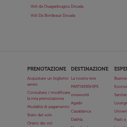
Voli da Ouagadougou Douala
Voli Da Bordeaux Douala
PRENOTAZIONE
DESTINAZIONE
ESPE
Acquistare un biglietto
La nostra rete
Busine
aereo
PARTNERSHIPS
Econo
Consultare / modificare
oneworld
Sanita
la mia prenotazione
Agadir
Lounge
Modalità di pagamento
Casablanca
Univer
Stato del volo
Dakhla
Pasti 
Orario dei vol