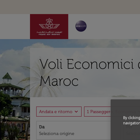
Voli Economici 
Maroc
expand_more
expand
Andata e ritorno
1 Passeggero, Economia
By clickin
navigation
Da
Per