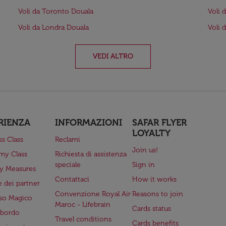
Voli da Toronto Douala
Voli 
Voli da Londra Douala
Voli 
VEDI ALTRO
RIENZA
INFORMAZIONI
SAFAR FLYER
LOYALTY
ss Class
Reclami
Join us!
my Class
Richiesta di assistenza
speciale
Sign in
ry Measures
Contattaci
How it works
 dei partner
Convenzione Royal Air
Reasons to join
so Magico
Maroc - Lifebrain
Cards status
a bordo
Travel conditions
Cards benefits