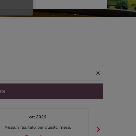
per trovare offerte.
close
rte.
ott 2026
chevron_right
Nessun risultato per questo mese.
Nessun risul