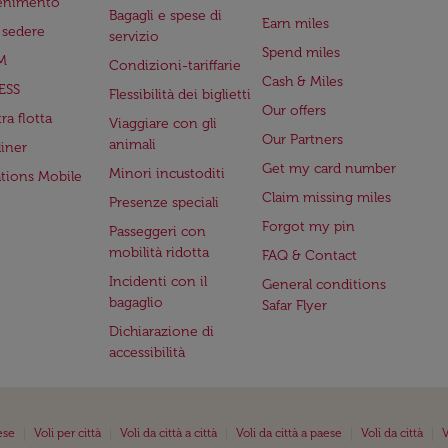
tenimento
Bagagli e spese di
Earn miles
a sedere
servizio
Spend miles
M
Condizioni-tariffarie
Cash & Miles
ESS
Flessibilità dei biglietti
Our offers
ra flotta
Viaggiare con gli
Our Partners
animali
iner
Get my card number
Minori incustoditi
ations Mobile
Claim missing miles
Presenze speciali
Forgot my pin
Passeggeri con
mobilità ridotta
FAQ & Contact
Incidenti con il
General conditions
bagaglio
Safar Flyer
Dichiarazione di
accessibilità
|
|
|
|
|
ese
Voli per città
Voli da città a città
Voli da città a paese
Voli da città
V