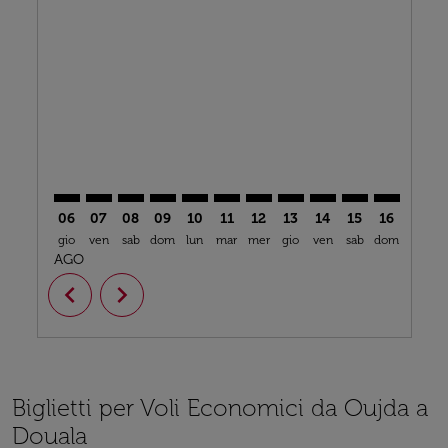
OUD–DLA: cmp-view-offers-disclaimer. Trova offerte
OUD–DLA: cmp-view-offers-disclaimer. Trova off
OUD–DLA: cmp-view-offers-disclaimer. Trova
OUD–DLA: cmp-view-offers-disclaimer. T
OUD–DLA: cmp-view-offers-disclaime
OUD–DLA: cmp-view-offers-discl
OUD–DLA: cmp-view-offers-d
OUD–DLA: cmp-view-off
OUD–DLA: cmp-view
OUD–DLA: cmp-
OUD–DLA: 
OUD–D
O
06
07
08
09
10
11
12
13
14
15
16
17
gio
ven
sab
dom
lun
mar
mer
gio
ven
sab
dom
lun
m
AGO
chevron_left
chevron_right
Biglietti per Voli Economici da Oujda a
Douala