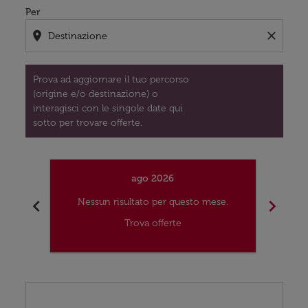
Per
location_on
close
Prova ad aggiornare il tuo percorso
(origine e/o destinazione) o
interagisci con le singole date qui
sotto per trovare offerte.
ago 2026
chevron_left
chevron_right
Nessun risultato per questo mese.
Nes
Trova offerte
Displaying fares for agosto-2026