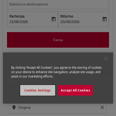
Seleziona destinazione
Partenza
Ritorno
today
today
fc-booking-departure-date-aria-label
fc-booking-return-date-aria-label
13/08/2026
20/08/2026
Cerca
By clicking “Accept All Cookies”, you agree to the storing of cookies
on your device to enhance site navigation, analyze site usage, and
Home
Voli
Voli per Camerun
Voli Oujda - Douala
assist in our marketing efforts.
Prossimo voli da Oujda a Douala
Prova ad aggiornare il tuo percorso (origine e/o destina
Cookies Settings
Accept All Cookies
Da
location_on
close