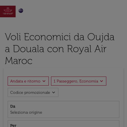

Voli Economici da Oujda
a Douala con Royal Air
Maroc
expand_more
expand_more
Andata e ritorno
1 Passeggero, Economia
expand_more
Codice promozionale
Da
Seleziona origine
Per