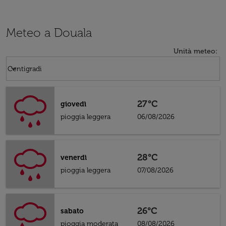
Meteo a Douala
Unità meteo
:
Weather unit option Centigradi Selected
keyboard_arrow_down
Centigradi
27°C
giovedì
pioggia leggera
06/08/2026
28°C
venerdì
pioggia leggera
07/08/2026
26°C
sabato
pioggia moderata
08/08/2026