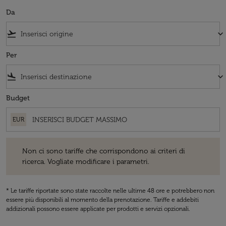
Da
flight_takeoff
keyboard_arrow_down
Per
flight_land
keyboard_arrow_down
Budget
EUR
Non ci sono tariffe che corrispondono ai criteri di ricerca. Vogliate 
Non ci sono tariffe che corrispondono ai criteri di
ricerca. Vogliate modificare i parametri.
* Le tariffe riportate sono state raccolte nelle ultime 48 ore e potrebbero non
essere più disponibili al momento della prenotazione. Tariffe e addebiti
addizionali possono essere applicate per prodotti e servizi opzionali.