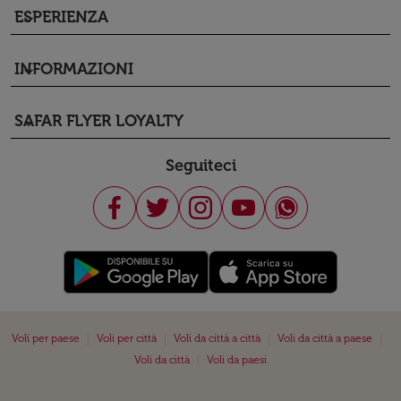
ESPERIENZA
keyboard_arrow_down
INFORMAZIONI
keyboard_arrow_down
SAFAR FLYER LOYALTY
keyboard_arrow_down
Seguiteci
|
|
|
|
Voli per paese
Voli per città
Voli da città a città
Voli da città a paese
|
Voli da città
Voli da paesi