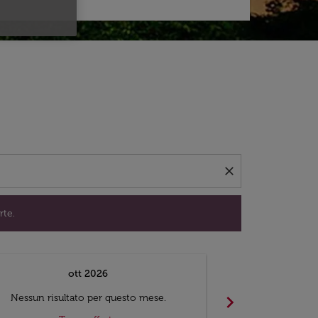
per trovare offerte.
close
rte.
ott 2026
chevron_right
Nessun risultato per questo mese.
Nessun risul