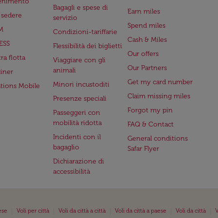
tenimento
Bagagli e spese di
Earn miles
a sedere
servizio
Spend miles
M
Condizioni-tariffarie
Cash & Miles
ESS
Flessibilità dei biglietti
Our offers
ra flotta
Viaggiare con gli
Our Partners
animali
iner
Get my card number
Minori incustoditi
ations Mobile
Claim missing miles
Presenze speciali
Forgot my pin
Passeggeri con
mobilità ridotta
FAQ & Contact
Incidenti con il
General conditions
bagaglio
Safar Flyer
Dichiarazione di
accessibilità
|
|
|
|
|
ese
Voli per città
Voli da città a città
Voli da città a paese
Voli da città
V