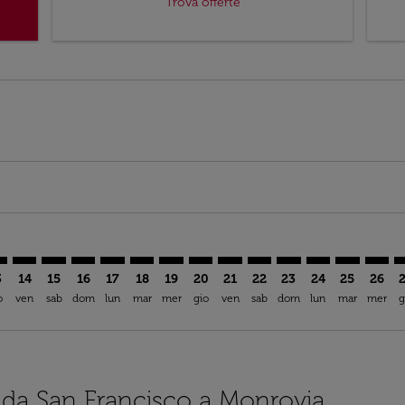
Trova offerte
imer. Trova offerte
sclaimer. Trova offerte
s-disclaimer. Trova offerte
ffers-disclaimer. Trova offerte
ew-offers-disclaimer. Trova offerte
mp-view-offers-disclaimer. Trova offerte
B: cmp-view-offers-disclaimer. Trova offerte
O–ROB: cmp-view-offers-disclaimer. Trova offerte
SFO–ROB: cmp-view-offers-disclaimer. Trova offerte
SFO–ROB: cmp-view-offers-disclaimer. Trova offerte
SFO–ROB: cmp-view-offers-disclaimer. Trova offe
SFO–ROB: cmp-view-offers-disclaimer. Trova 
SFO–ROB: cmp-view-offers-disclaimer. Tr
SFO–ROB: cmp-view-offers-disclaimer
SFO–ROB: cmp-view-offers-discla
SFO–ROB: cmp-view-offers-d
SFO–ROB: cmp-view-offe
SFO–ROB: cmp-view-
SFO–ROB: cmp-v
SFO–ROB: c
SFO–R
S
3
14
15
16
17
18
19
20
21
22
23
24
25
26
o
ven
sab
dom
lun
mar
mer
gio
ven
sab
dom
lun
mar
mer
g
i da San Francisco a Monrovia