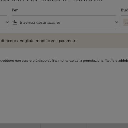
Per
Bud
keyboard_arrow_down
flight_land
keyboard_arrow_down
E
cerca. Vogliate modificare i parametri.
di ricerca. Vogliate modificare i parametri.
 potrebbero non essere più disponibili al momento della prenotazione. Tariffe e addebi