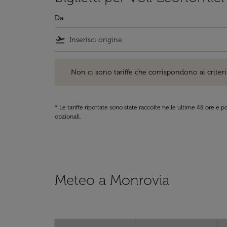
Da
flight_takeoff
Non ci sono tariffe che corrispondono ai criteri di ri
Non ci sono tariffe che corrispondono ai criteri 
* Le tariffe riportate sono state raccolte nelle ultime 48 ore e
opzionali.
Meteo a Monrovia