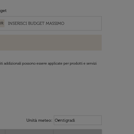
get
UR
ti addizionali possono essere applicate per prodotti e servizi
Weather unit option Centigradi Sel
keyboard_arrow_down
Unità meteo
:
Centigradi