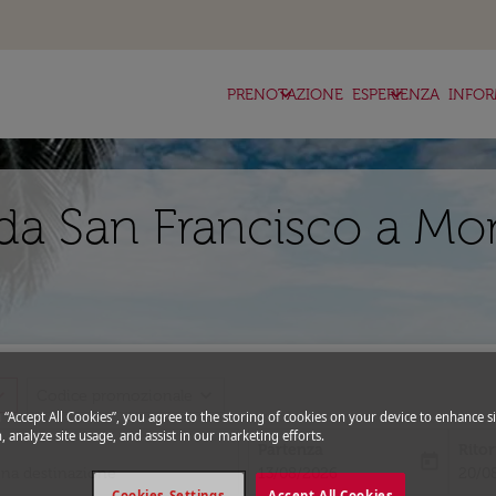
keyboard_arrow_down
keyboard_arrow_down
ke
PRENOTAZIONE
ESPERIENZA
INFOR
da San Francisco a Mo
_more
expand_more
Codice promozionale
g “Accept All Cookies”, you agree to the storing of cookies on your device to enhance si
, analyze site usage, and assist in our marketing efforts.
Partenza
Rito
today
fc-booking-departure-date-aria-l
fc-bo
13/08/2026
20/0
Cookies Settings
Accept All Cookies