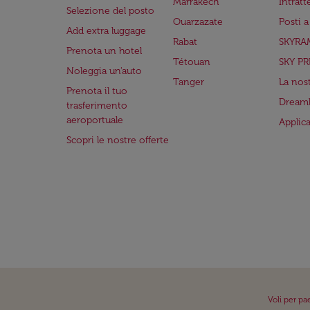
Marrakech
Intrat
Selezione del posto
Ouarzazate
Posti 
Add extra luggage
Rabat
SKYRA
Prenota un hotel
Tétouan
SKY PR
Noleggia un'auto
Tanger
La nost
Prenota il tuo
Dreaml
trasferimento
aeroportuale
Applic
Scopri le nostre offerte
Voli per pa