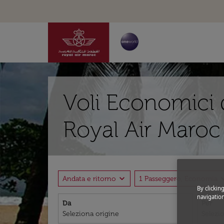
Voli Economici 
Royal Air Maroc
expand_more
expand
Andata e ritorno
1 Passeggero, Economia
By clickin
navigation
Da
Per