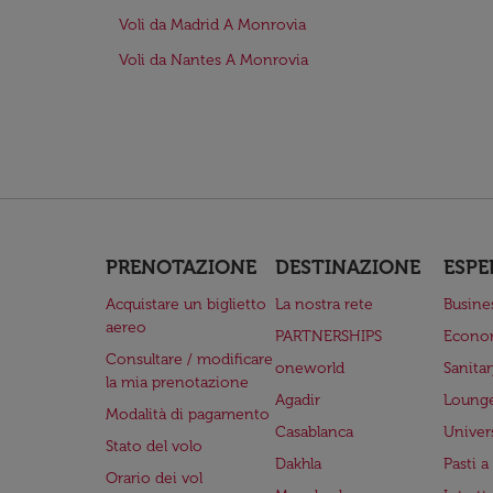
Voli da Madrid A Monrovia
Voli da Nantes A Monrovia
PRENOTAZIONE
DESTINAZIONE
ESPE
Acquistare un biglietto
La nostra rete
Busine
aereo
PARTNERSHIPS
Econo
Consultare / modificare
oneworld
Sanita
la mia prenotazione
Agadir
Lounge
Modalità di pagamento
Casablanca
Univer
Stato del volo
Dakhla
Pasti 
Orario dei vol