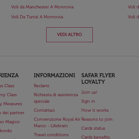
Voli da Manchester A Monrovia
Voli 
Voli Da Tunisi A Monrovia
Voli 
VEDI ALTRO
RIENZA
INFORMAZIONI
SAFAR FLYER
LOYALTY
ss Class
Reclami
Join us!
my Class
Richiesta di assistenza
speciale
Sign in
ry Measures
Contattaci
How it works
 dei partner
Convenzione Royal Air
Reasons to join
so Magico
Maroc - Lifebrain
Cards status
a bordo
Travel conditions
Cards benefits