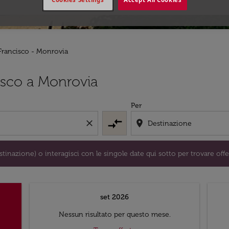
 Francisco - Monrovia
/o destinazione) o interagisci con le singole date qui sotto 
isco a Monrovia
Per
compare_arrows
close
location_on
tinazione) o interagisci con le singole date qui sotto per trovare offe
set 2026
Nessun risultato per questo mese.