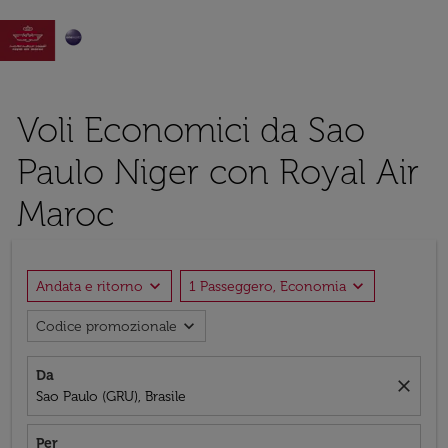

Voli Economici da Sao
Paulo Niger con Royal Air
Maroc
expand_more
expand_more
Andata e ritorno
1 Passeggero, Economia
expand_more
Codice promozionale
Da
close
Sao Paulo (GRU), Brasile
Per