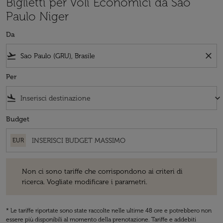
Biglietti per Voli Economici da Sao
Paulo Niger
Da
flight_takeoff
close
Per
flight_land
keyboard_arrow_down
Budget
EUR
Non ci sono tariffe che corrispondono ai criteri di ricerca. Vogliate 
Non ci sono tariffe che corrispondono ai criteri di
ricerca. Vogliate modificare i parametri.
* Le tariffe riportate sono state raccolte nelle ultime 48 ore e potrebbero non
essere più disponibili al momento della prenotazione. Tariffe e addebiti