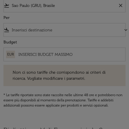
flight_takeoff
close
Per
flight_land
keyboard_arrow_down
Budget
EUR
Non ci sono tariffe che corrispondono ai criteri di ricerca. Vogliate 
Non ci sono tariffe che corrispondono ai criteri di
ricerca. Vogliate modificare i parametri.
* Le tariffe riportate sono state raccolte nelle ultime 48 ore e potrebbero non
essere più disponibili al momento della prenotazione. Tariffe e addebiti
addizionali possono essere applicate per prodotti e servizi opzionali.