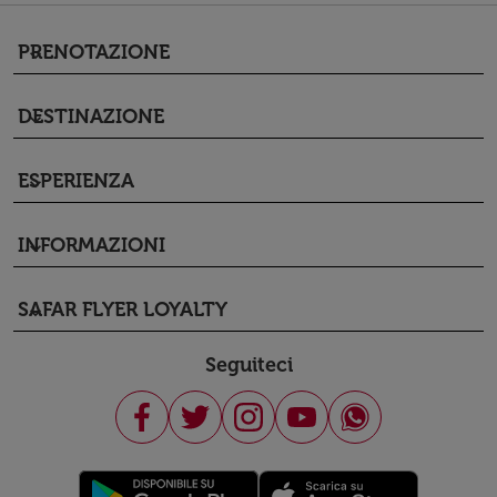
PRENOTAZIONE
keyboard_arrow_down
DESTINAZIONE
keyboard_arrow_down
ESPERIENZA
keyboard_arrow_down
INFORMAZIONI
keyboard_arrow_down
SAFAR FLYER LOYALTY
keyboard_arrow_down
Seguiteci