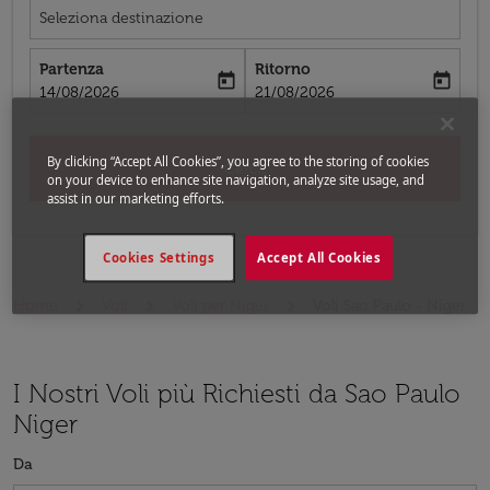
Seleziona destinazione
Partenza
Ritorno
today
today
fc-booking-departure-date-aria-label
fc-booking-return-date-aria-label
14/08/2026
21/08/2026
By clicking “Accept All Cookies”, you agree to the storing of cookies
Cerca
on your device to enhance site navigation, analyze site usage, and
assist in our marketing efforts.
Cookies Settings
Accept All Cookies
Home
Voli
Voli per Niger
Voli Sao Paulo - Niger
I Nostri Voli più Richiesti da Sao Paulo
Niger
Da