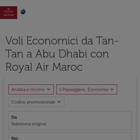

Voli Economici da Tan-
Tan a Abu Dhabi con
Royal Air Maroc
expand_more
expand_more
Andata e ritorno
1 Passeggero, Economia
expand_more
Codice promozionale
Da
Seleziona origine
Per