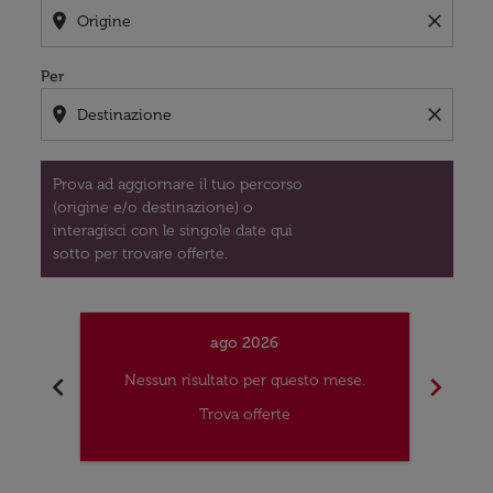
location_on
close
Per
location_on
close
Prova ad aggiornare il tuo percorso
(origine e/o destinazione) o
interagisci con le singole date qui
sotto per trovare offerte.
ago 2026
chevron_left
chevron_right
Nessun risultato per questo mese.
Nes
Trova offerte