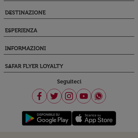
DESTINAZIONE
keyboard_arrow_down
ESPERIENZA
keyboard_arrow_down
INFORMAZIONI
keyboard_arrow_down
SAFAR FLYER LOYALTY
keyboard_arrow_down
Seguiteci