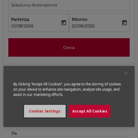
Seleziona destinazione
Partenza
Ritorno
today
today
fc-booking-departure-date-aria-label
fc-booking-return-date-aria-label
15/08/2026
22/08/2026
Cerca
By clicking “Accept All Cookies”, you agree to the storing of cookies
Home
Voli
Voli per Emirati Arabi Uniti
Voli Tan-
on your device to enhance site navigation, analyze site usage, and
Tan - Abu Dhabi
assist in our marketing efforts.
Prossimo voli da Tan-Tan a Abu
Prova ad aggiornare il tuo percorso (origine e/o destina
Cookies Settings
Accept All Cookies
Dhabi
Da