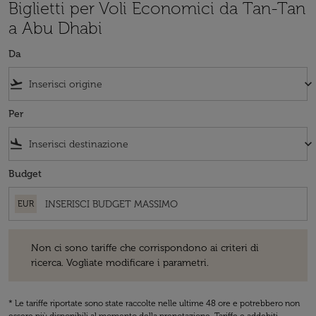
Biglietti per Voli Economici da Tan-Tan
a Abu Dhabi
Da
flight_takeoff
keyboard_arrow_down
Per
flight_land
keyboard_arrow_down
Budget
EUR
Non ci sono tariffe che corrispondono ai criteri di ricerca. Vogliate 
Non ci sono tariffe che corrispondono ai criteri di
ricerca. Vogliate modificare i parametri.
* Le tariffe riportate sono state raccolte nelle ultime 48 ore e potrebbero non