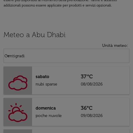
essere più disponibili al momento della prenotazione. Tariffe e addebiti
addizionali possono essere applicate per prodotti e servizi opzionali.
Meteo a Abu Dhabi
Unità meteo
:
Weather unit option Centigradi Selected
keyboard_arrow_down
Centigradi
37°C
sabato
nubi sparse
08/08/2026
36°C
domenica
poche nuvole
09/08/2026