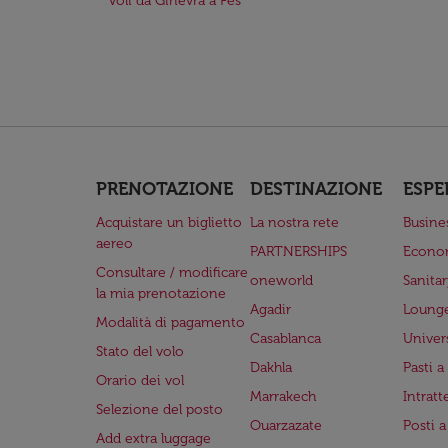
Voli da Ginevra a Fes
PRENOTAZIONE
DESTINAZIONE
ESPE
Acquistare un biglietto
La nostra rete
Busine
aereo
PARTNERSHIPS
Econo
Consultare / modificare
oneworld
Sanita
la mia prenotazione
Agadir
Lounge
Modalità di pagamento
Casablanca
Univer
Stato del volo
Dakhla
Pasti 
Orario dei vol
Marrakech
Intrat
Selezione del posto
Ouarzazate
Posti 
Add extra luggage