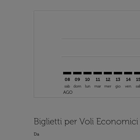
Displaying fares for agosto-2026
TRN–FEZ: cmp-view-offers-disclai
TRN–FEZ: cmp-view-offers-dis
TRN–FEZ: cmp-view-offer
TRN–FEZ: cmp-view-o
TRN–FEZ: cmp-vi
TRN–FEZ: cm
TRN–FE
TR
08
09
10
11
12
13
14
1
sab
dom
lun
mar
mer
gio
ven
sa
AGO
Biglietti per Voli Economici
Da