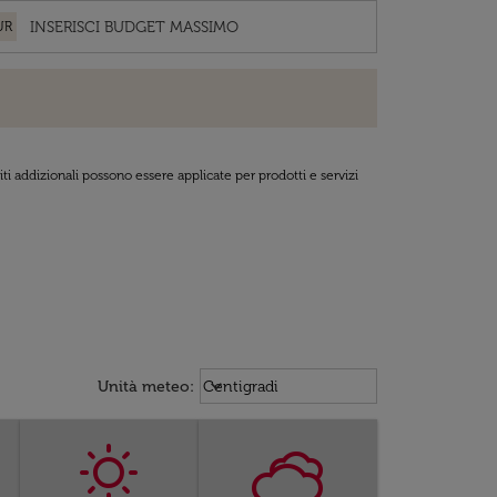
UR
ti addizionali possono essere applicate per prodotti e servizi
Weather unit option Centigradi Sel
keyboard_arrow_down
Unità meteo
:
Centigradi