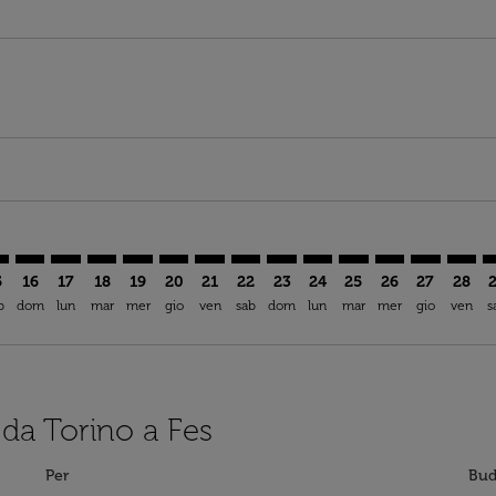
mer. Trova offerte
claimer. Trova offerte
s-disclaimer. Trova offerte
ffers-disclaimer. Trova offerte
ew-offers-disclaimer. Trova offerte
p-view-offers-disclaimer. Trova offerte
Z: cmp-view-offers-disclaimer. Trova offerte
N–FEZ: cmp-view-offers-disclaimer. Trova offerte
TRN–FEZ: cmp-view-offers-disclaimer. Trova offerte
TRN–FEZ: cmp-view-offers-disclaimer. Trova offerte
TRN–FEZ: cmp-view-offers-disclaimer. Trova offer
TRN–FEZ: cmp-view-offers-disclaimer. Trova o
TRN–FEZ: cmp-view-offers-disclaimer. Tro
TRN–FEZ: cmp-view-offers-disclaimer
TRN–FEZ: cmp-view-offers-discla
TRN–FEZ: cmp-view-offers-di
TRN–FEZ: cmp-view-offe
TRN–FEZ: cmp-view-
TRN–FEZ: cmp-v
TRN–FEZ: c
TRN–F
T
5
16
17
18
19
20
21
22
23
24
25
26
27
28
b
dom
lun
mar
mer
gio
ven
sab
dom
lun
mar
mer
gio
ven
s
 da Torino a Fes
Per
Bud