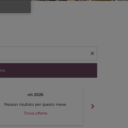
per trovare offerte.
close
rte.
ott 2026
chevron_right
Nessun risultato per questo mese.
Nessun risul
Trova offerte
Tr