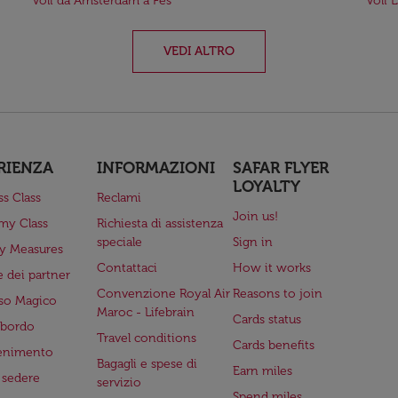
Voli da Amsterdam a Fes
Voli 
VEDI ALTRO
RIENZA
INFORMAZIONI
SAFAR FLYER
LOYALTY
ss Class
Reclami
Join us!
my Class
Richiesta di assistenza
speciale
Sign in
ry Measures
Contattaci
How it works
 dei partner
Convenzione Royal Air
Reasons to join
so Magico
Maroc - Lifebrain
Cards status
a bordo
Travel conditions
Cards benefits
tenimento
Bagagli e spese di
Earn miles
a sedere
servizio
Spend miles