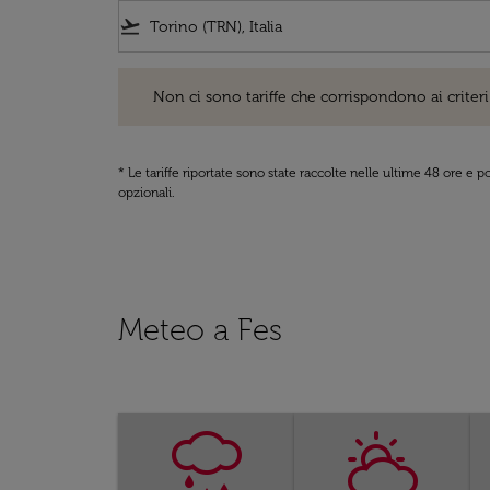
flight_takeoff
Non ci sono tariffe che corrispondono ai criteri di ri
Non ci sono tariffe che corrispondono ai criteri 
* Le tariffe riportate sono state raccolte nelle ultime 48 ore e
opzionali.
Meteo a Fes