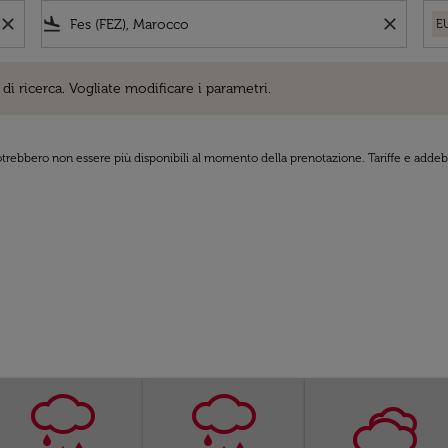
close
flight_land
close
E
cerca. Vogliate modificare i parametri.
di ricerca. Vogliate modificare i parametri.
 potrebbero non essere più disponibili al momento della prenotazione. Tariffe e addebi