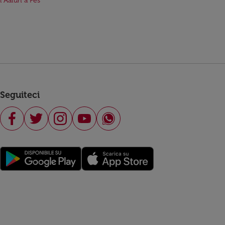
El Aaiún a Fes
Seguiteci