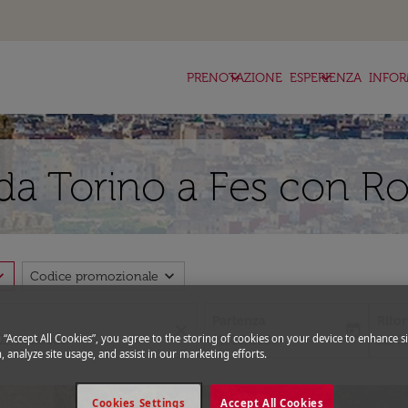
keyboard_arrow_down
keyboard_arrow_down
ke
PRENOTAZIONE
ESPERIENZA
INFOR
da Torino a Fes con Ro
_more
expand_more
Codice promozionale
Partenza
Rito
close
today
g “Accept All Cookies”, you agree to the storing of cookies on your device to enhance si
fc-booking-departure-date-aria-l
fc-bo
15/08/2026
22/0
, analyze site usage, and assist in our marketing efforts.
Cookies Settings
Accept All Cookies