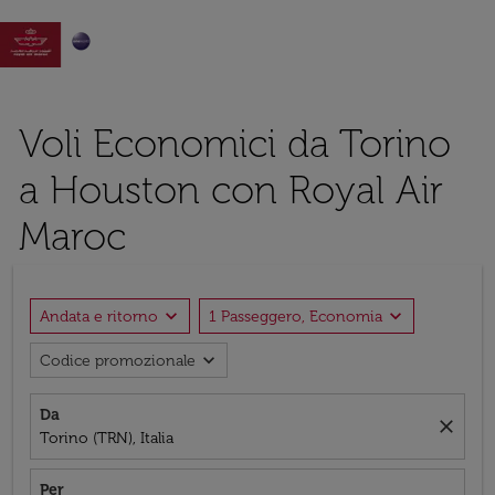

Voli Economici da Torino
a Houston con Royal Air
Maroc
expand_more
expand_more
Andata e ritorno
1 Passeggero, Economia
expand_more
Codice promozionale
Da
close
Torino (TRN), Italia
Per