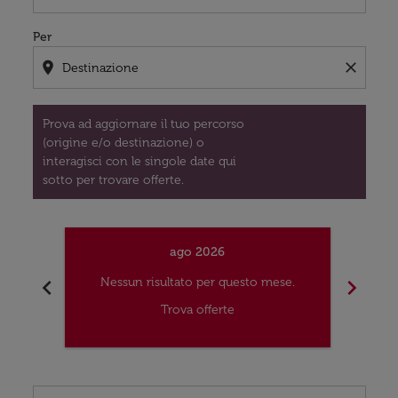
Per
location_on
close
Prova ad aggiornare il tuo percorso
(origine e/o destinazione) o
interagisci con le singole date qui
sotto per trovare offerte.
ago 2026
chevron_left
chevron_right
Nessun risultato per questo mese.
Nes
Trova offerte