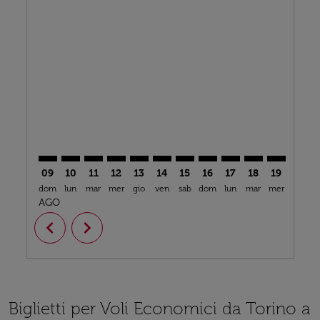
Displaying fares for agosto-2026
TRN–HOU: cmp-view-offers-disclaimer. Trova offerte
TRN–HOU: cmp-view-offers-disclaimer. Trova off
TRN–HOU: cmp-view-offers-disclaimer. Trova
TRN–HOU: cmp-view-offers-disclaimer. T
TRN–HOU: cmp-view-offers-disclaime
TRN–HOU: cmp-view-offers-discl
TRN–HOU: cmp-view-offers-
TRN–HOU: cmp-view-off
TRN–HOU: cmp-view
TRN–HOU: cmp-
TRN–HOU: 
TRN–H
T
09
10
11
12
13
14
15
16
17
18
19
20
dom
lun
mar
mer
gio
ven
sab
dom
lun
mar
mer
gio
v
AGO
chevron_left
chevron_right
Biglietti per Voli Economici da Torino a