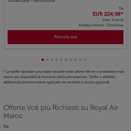
20/08/2026 - 08/09/2026
Da
EUR 224,98
*
Visto: 3 ore fa
Andata e ritorno
/
Economia
Prenota ora
Visualizzazione da cmp-pagination-sho
Visualizzazione da cmp-pagination-s
Visualizzazione da cmp-pagination
Visualizzazione da cmp-paginati
Visualizzazione da cmp-pagina
Visualizzazione da cmp-pagi
Visualizzazione da cmp-pa
Visualizzazione da cmp-
Visualizzazione da cm
Visualizzazione da 
Visualizzazione d
Visualizzazione
Visualizzazio
Visualizzaz
Visualizz
Visuali
Visua
Vis
V
* Le tariffe riportate sono state raccolte nelle ultime 48 ore e potrebbero non
essere più disponibili al momento della prenotazione. Tariffe e addebiti
addizionali possono essere applicate per prodotti e servizi opzionali.
Offerte Voli più Richiesti su Royal Air
Maroc
Da