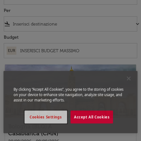
Per
flight_land
keyboard_arrow_down
Budget
EUR
By clicking “Accept All Cookies”, you agree to the storing of cookies
on your device to enhance site navigation, analyze site usage, and
assist in our marketing efforts.
Cookies Settings
Accept All Cookies
Bologna (BLQ)
A
Casablanca (CMN)