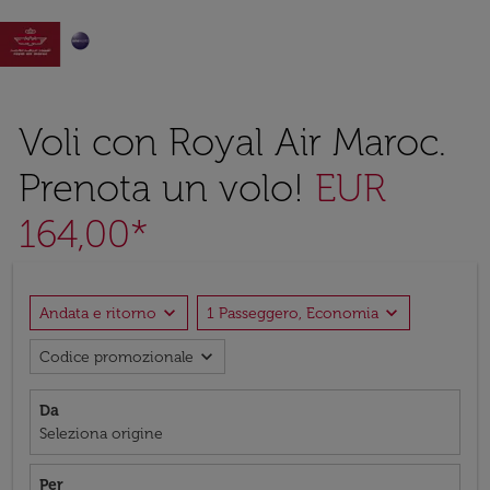

Voli con Royal Air Maroc.
Prenota un volo!
EUR
164,00*
expand_more
expand_more
Andata e ritorno
1 Passeggero, Economia
expand_more
Codice promozionale
Da
Seleziona origine
Per