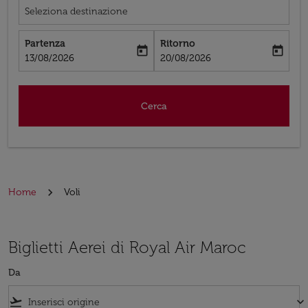
Seleziona destinazione
Partenza
Ritorno
today
today
fc-booking-departure-date-aria-label
fc-booking-return-date-aria-label
13/08/2026
20/08/2026
Cerca
Home
Voli
Biglietti Aerei di Royal Air Maroc
Da
flight_takeoff
keyboard_arrow_down