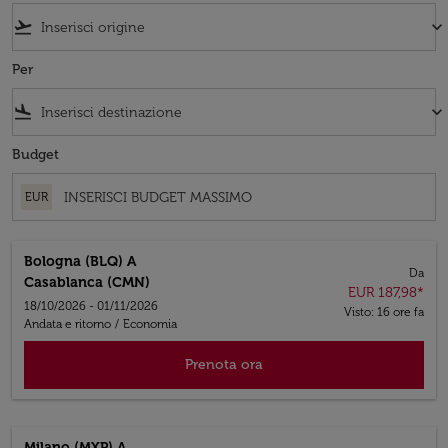
flight_takeoff
keyboard_arrow_down
Per
flight_land
keyboard_arrow_down
Budget
EUR
Bologna (BLQ)
A
Da
Casablanca (CMN)
EUR 187,98
*
18/10/2026 - 01/11/2026
Visto: 16 ore fa
Andata e ritorno
/
Economia
Prenota ora
Milano (MXP)
A