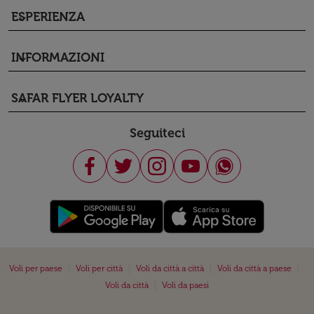
ESPERIENZA
keyboard_arrow_down
INFORMAZIONI
keyboard_arrow_down
SAFAR FLYER LOYALTY
keyboard_arrow_down
Seguiteci
|
|
|
|
Voli per paese
Voli per città
Voli da città a città
Voli da città a paese
|
Voli da città
Voli da paesi