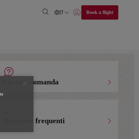
IT
Book a flight
Accedi | Unisciti)
Fai una domanda
te
Domande frequenti