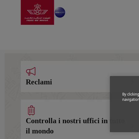
Vai alla home page
Skip to Main Content
Informazioni
|
Highlights
|
Contattaci
Contattaci
Reclami
By clickin
navigation
Controlla i nostri uffici in tutto
il mondo