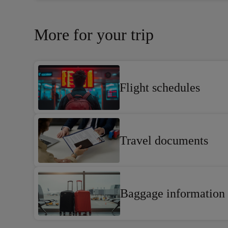
More for your trip
Flight schedules
Flight times and frequencies
Travel documents
IDs and visas needed for your trip
Baggage information
Allowed luggage and weight limits