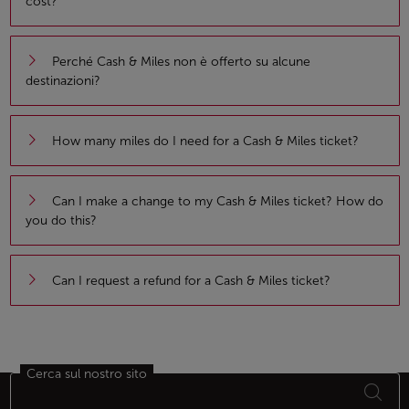
cost?
Perché Cash & Miles non è offerto su alcune
destinazioni?
How many miles do I need for a Cash & Miles ticket?
Can I make a change to my Cash & Miles ticket? How do
you do this?
Can I request a refund for a Cash & Miles ticket?
Cerca sul nostro sito
Piè di pagina Mappa del sito