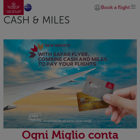
Vai alla home page
Skip to Main Content
Book a flight
Accedi | Unisciti)
CASH & MILES
Ogni Miglio conta