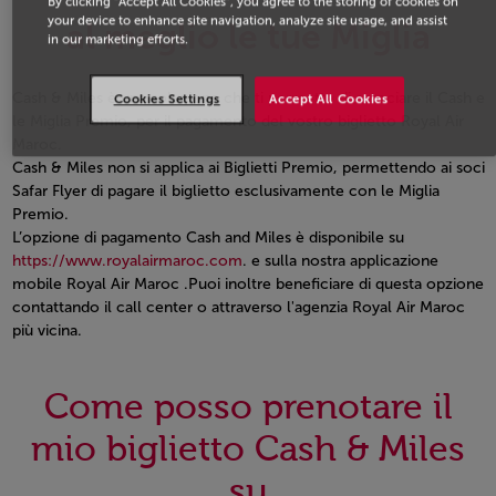
By clicking “Accept All Cookies”, you agree to the storing of cookies on
your device to enhance site navigation, analyze site usage, and assist
al meglio le tue Miglia
in our marketing efforts.
Cash & Miles è una soluzione che ti permette di associare il Cash e
Cookies Settings
Accept All Cookies
le Miglia Premio, per il pagamento del vostro biglietto Royal Air
Maroc.
Cash & Miles non si applica ai Biglietti Premio, permettendo ai soci
Safar Flyer di pagare il biglietto esclusivamente con le Miglia
Premio.
L’opzione di pagamento Cash and Miles è disponibile su
https://www.royalairmaroc.com
. e sulla nostra applicazione
mobile Royal Air Maroc .Puoi inoltre beneficiare di questa opzione
contattando il call center o attraverso l'agenzia Royal Air Maroc
più vicina.
Open in a new window
Come posso prenotare il
mio biglietto Cash & Miles
su