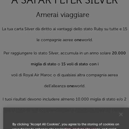
A SAFAR FLYER SILVER
Amerai viaggiare
La tua carta Silver dà diritto ai vantaggi dello stato Ruby su tutte e 15
le compagnie aeree
one
world.
Per raggiungere lo stato Silver, accumula in un anno solare
20.000
miglia di stato
o
15 voli di stato con i
voli di Royal Air Maroc o di qualsiasi altra compagnia aerea
dell’alleanza
one
world.
I tuoi risultati devono includere almeno 10.000 miglia di stato e/o 2
voli di stato su voli commercializzati e operati da Royal Air Maroc.
By clicking “Accept All Cookies”, you agree to the storing of cookies on