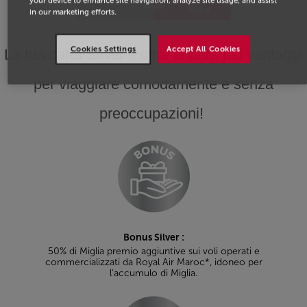
your device to enhance site navigation, analyze site usage, and assist
in our marketing efforts.
Cookies Settings
Accept All Cookies
La tua carta Silver ti offre ancora più vantaggi
per viaggiare comodamente e senza
preoccupazioni!
Bonus Silver :
50% di Miglia premio aggiuntive sui voli operati e
commercializzati da Royal Air Maroc*, idoneo per
l’accumulo di Miglia.