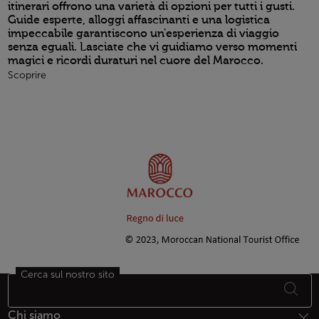
itinerari offrono una varietà di opzioni per tutti i gusti.
Guide esperte, alloggi affascinanti e una logistica
impeccabile garantiscono un'esperienza di viaggio
senza eguali. Lasciate che vi guidiamo verso momenti
magici e ricordi duraturi nel cuore del Marocco.
Scoprire
Cerca sul nostro sito
Piè di pagina Mappa del sito
Chi siamo