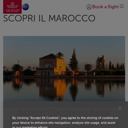
Vai alla home page
Skip to Main Content
Book a flight
Accedi | Unisciti)
SCOPRI IL MAROCCO
Scopri l'Incanto delle
By clicking “Accept All Cookies”, you agree to the storing of cookies on
Destinazioni Marocchine
your device to enhance site navigation, analyze site usage, and assist
in our marketing efforts.