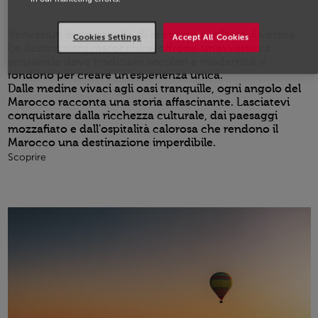
Benvenuti in un mondo di esotismo e infinita diversità.
Cookies Settings
Accept All Cookies
Le destinazioni marocchine offrono un'avventura
sensoriale dove tradizioni secolari e modernità si
fondono per creare un'esperienza unica.
Dalle medine vivaci agli oasi tranquille, ogni angolo del
Marocco racconta una storia affascinante. Lasciatevi
conquistare dalla ricchezza culturale, dai paesaggi
mozzafiato e dall'ospitalità calorosa che rendono il
Marocco una destinazione imperdibile.
Scoprire