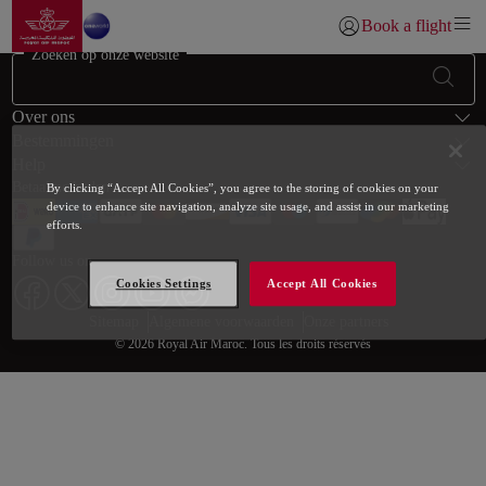
Naar thuispagina
Overslaan en naar hoofdinhoud gaan
Book a flight
Inloggen | Lid worde
Zoeken op onze website
Voetnoot Overzicht website
Over ons
Bestemmingen
Help
Betaalmethoden
By clicking “Accept All Cookies”, you agree to the storing of cookies on your
device to enhance site navigation, analyze site usage, and assist in our marketing
efforts.
Follow us on
Cookies Settings
Accept All Cookies
Web map links
$Title.getData()
Sitemap
Algemene voorwaarden
Onze partners
© 2026 Royal Air Maroc. Tous les droits réservés