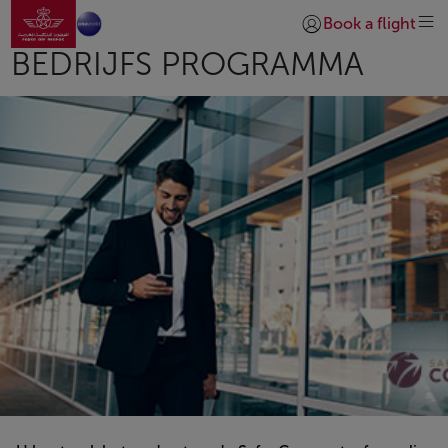
Naar thuispagina
Overslaan en naar hoofdinhoud gaan
Book a flight
Inloggen | Lid worde
BEDRIJFS PROGRAMMA