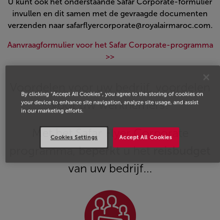
U kunt ook het onderstaande Safar Corporate-formulier
invullen en dit samen met de gevraagde documenten
verzenden naar safarflyercorporate@royalairmaroc.com.
Aanvraagformulier voor het Safar Corporate-programma
>>
Open in a new window
Voordelen voor uw bedrijf, voordelen
By clicking “Accept All Cookies”, you agree to the storing of cookies on
voor uw werknemers!
your device to enhance site navigation, analyze site usage, and assist
in our marketing efforts.
Met het Safar Flyer Corporate
Cookies Settings
Accept All Cookies
programma,
beperkt
u het
reisbudget
van uw bedrijf...