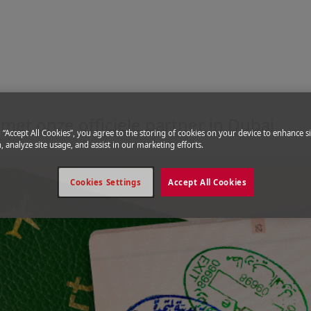
erenigde Arabische Emiraten v
et onze officiële partner in Dubai
g “Accept All Cookies”, you agree to the storing of cookies on your device to enhance si
, analyze site usage, and assist in our marketing efforts.
Cookies Settings
Accept All Cookies