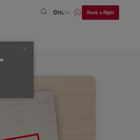
NL
Book a flight
Inloggen | Lid worden)
oor
te