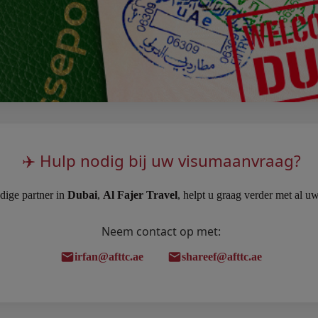
✈️ Hulp nodig bij uw visumaanvraag?
ige partner in
Dubai
,
Al Fajer Travel
, helpt u graag verder met al uw
Neem contact op met:
irfan@afttc.ae
shareef@afttc.ae