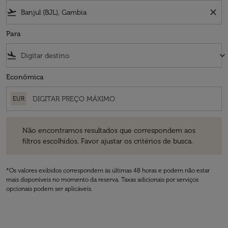
flight_takeoff
close
Para
flight_land
keyboard_arrow_down
Econômica
EUR
Não encontramos resultados que correspondem aos filtros escolhidos
Não encontramos resultados que correspondem aos
filtros escolhidos. Favor ajustar os critérios de busca.
*Os valores exibidos correspondem às últimas 48 horas e podem não estar
mais disponíveis no momento da reserva. Taxas adicionais por serviços
opcionais podem ser aplicáveis.