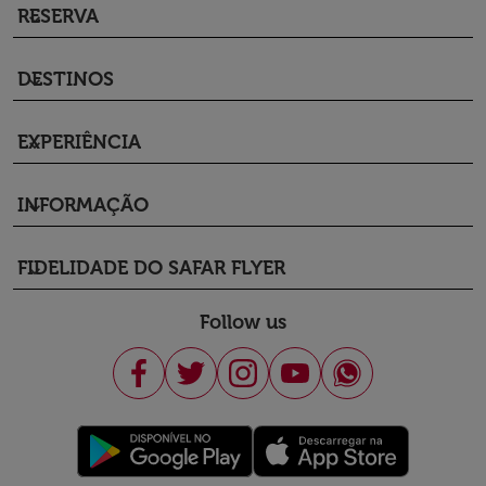
RESERVA
keyboard_arrow_down
DESTINOS
keyboard_arrow_down
EXPERIÊNCIA
keyboard_arrow_down
INFORMAÇÃO
keyboard_arrow_down
FIDELIDADE DO SAFAR FLYER
keyboard_arrow_down
Follow us