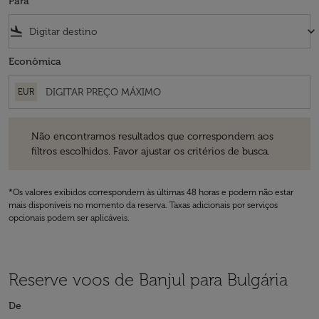
Para
flight_land
keyboard_arrow_down
Econômica
EUR
Não encontramos resultados que correspondem aos filtros escolhidos
Não encontramos resultados que correspondem aos
filtros escolhidos. Favor ajustar os critérios de busca.
*Os valores exibidos correspondem às últimas 48 horas e podem não estar
mais disponíveis no momento da reserva. Taxas adicionais por serviços
opcionais podem ser aplicáveis.
Reserve voos de Banjul para Bulgária
De