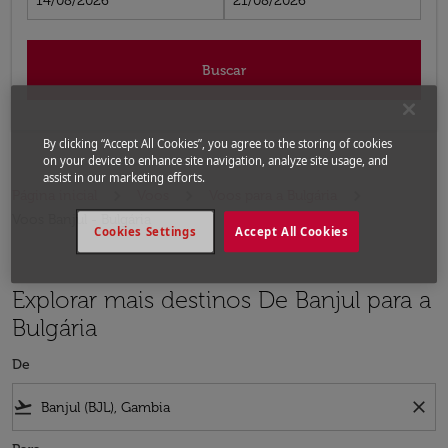
14/08/2026
21/08/2026
Buscar
By clicking “Accept All Cookies”, you agree to the storing of cookies
on your device to enhance site navigation, analyze site usage, and
assist in our marketing efforts.
Página inicial
Voos
Voos para a Bulgária
Voos Banjul - Bulgária
Cookies Settings
Accept All Cookies
Explorar mais destinos De Banjul para a
Bulgária
De
flight_takeoff
close