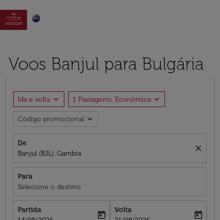

Voos Banjul para Bulgária
expand_more
expand_more
Ida e volta
1 Passageiro, Econômica
expand_more
Código promocional
De
close
Banjul (BJL), Gambia
Para
Selecione o destino
Partida
Volta
today
today
fc-booking-departure-date-aria-label
fc-booking-return-date-aria-label