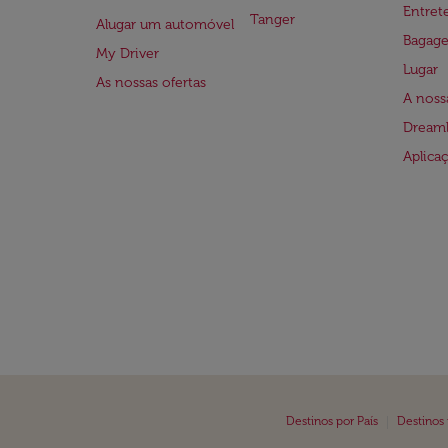
Entre
Tanger
Alugar um automóvel
Bagag
My Driver
Lugar
As nossas ofertas
A noss
Dreaml
Aplica
|
Destinos por País
Destinos