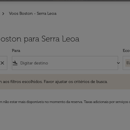
Voos Boston - Serra Leoa
Boston para Serra Leoa
Para
Eco
close
flight_land
keyboard_arrow_down
E
ros escolhidos. Favor ajustar os critérios de busca.
 filtros escolhidos. Favor ajustar os critérios de busca.
 não estar mais disponíveis no momento da reserva. Taxas adicionais por serviços 