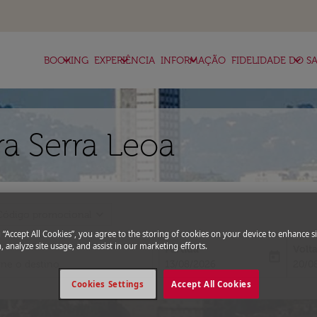
keyboard_arrow_down
keyboard_arrow_down
keyboard_arrow_down
keyboard_arrow_down
BOOKING
EXPERIÊNCIA
INFORMAÇÃO
FIDELIDADE DO SA
a Serra Leoa
expand_more
Código promocional
g “Accept All Cookies”, you agree to the storing of cookies on your device to enhance si
, analyze site usage, and assist in our marketing efforts.
Partida
Volt
today
fc-booking-departure-date-aria-l
fc-bo
13/08/2026
20/0
Cookies Settings
Accept All Cookies