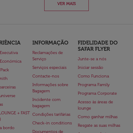
VER MAIS
RIÊNCIA
INFORMAÇÃO
FIDELIDADE DO
SAFAR FLYER
 Executiva
Reclamações de
Serviço
Junte-se a nós
 Económica
Serviços especiais
Iniciar sessão
 Pack
Contacte-nos
Como Funciona
nith
Informações sobre
Programa Family
parceiras
Bagagem
Programa Corporate
universe
Incidente com
Acesso às áreas de
as
bagagem
lounge
(LOUNGE + FAST
Condições tarifárias
Como ganhar milhas
)
Check-in conditions
Resgate as suas milhas
 a bordo
Documentos de