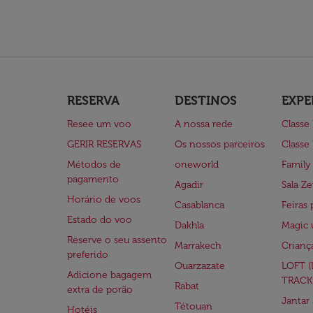
RESERVA
DESTINOS
EXPE
Resee um voo
A nossa rede
Classe
GERIR RESERVAS
Os nossos parceiros
Classe
Métodos de
oneworld
Family
pagamento
Agadir
Sala Ze
Horário de voos
Casablanca
Feiras 
Estado do voo
Dakhla
Magic 
Reserve o seu assento
Marrakech
Crianç
preferido
Ouarzazate
LOFT 
Adicione bagagem
TRACK
Rabat
extra de porão
Jantar
Tétouan
Hotéis