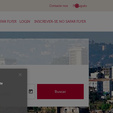
language
keyboard_arrow_down
Contacte-nos
Português
FAR FLYER
LOGIN
INSCREVER-SE NO SAFAR FLYER
te
a
today
Buscar
abel
oking-return-date-aria-label
8/2026