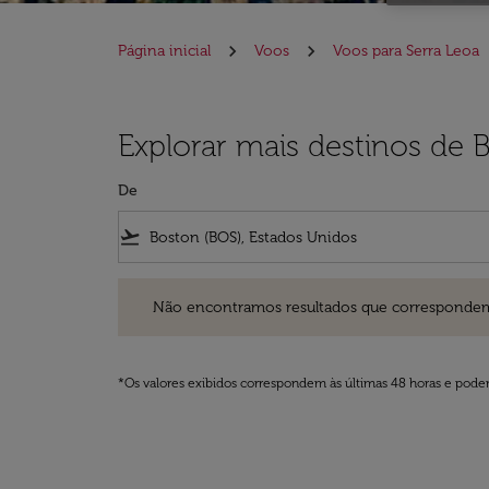
Página inicial
Voos
Voos para Serra Leoa
Explorar mais destinos de 
De
flight_takeoff
Não encontramos resultados que correspondem aos filt
Não encontramos resultados que correspondem aos
*Os valores exibidos correspondem às últimas 48 horas e podem