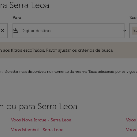
ra Serra Leoa
Para
Eco
close
flight_land
keyboard_arrow_down
E
ros escolhidos. Favor ajustar os critérios de busca.
 filtros escolhidos. Favor ajustar os critérios de busca.
 não estar mais disponíveis no momento da reserva. Taxas adicionais por serviços 
on ou para Serra Leoa
Voos Nova Iorque - Serra Leoa
Voos 
Voos Istambul - Serra Leoa
Voos 