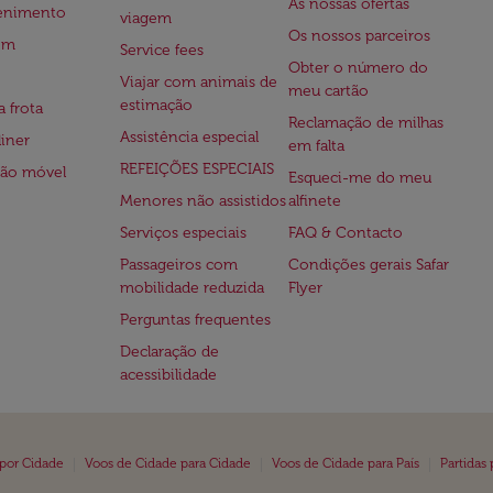
As nossas ofertas
tenimento
viagem
Os nossos parceiros
em
Service fees
Obter o número do
Viajar com animais de
meu cartão
estimação
a frota
Reclamação de milhas
Assistência especial
iner
em falta
REFEIÇÕES ESPECIAIS
ção móvel
Esqueci-me do meu
Menores não assistidos
alfinete
Serviços especiais
FAQ & Contacto
Passageiros com
Condições gerais Safar
mobilidade reduzida
Flyer
Perguntas frequentes
Declaração de
acessibilidade
|
|
|
 por Cidade
Voos de Cidade para Cidade
Voos de Cidade para País
Partidas