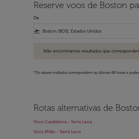
Reserve voos de Boston pa
De
flight_takeoff
Não encontramos resultados que correspondem aos filt
Não encontramos resultados que correspondem aos
*Os valores exibidos correspondem às últimas 48 horas e podem
Rotas alternativas de Bost
Voos Casablanca - Serra Leoa
Voos Milão - Serra Leoa