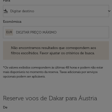
Para
flight_land
keyboard_arrow_down
Econômica
EUR
Não encontramos resultados que correspondem aos filtros escolhidos
Não encontramos resultados que correspondem aos
filtros escolhidos. Favor ajustar os critérios de busca.
*Os valores exibidos correspondem às últimas 48 horas e podem não estar
mais disponíveis no momento da reserva. Taxas adicionais por serviços
opcionais podem ser aplicáveis.
Reserve voos de Dakar para Áustria
De