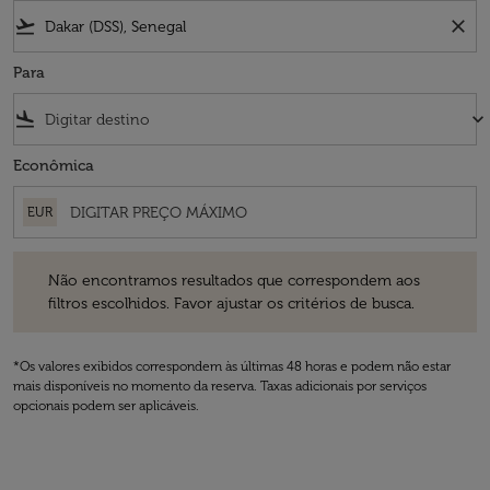
flight_takeoff
close
Para
flight_land
keyboard_arrow_down
Econômica
EUR
Não encontramos resultados que correspondem aos filtros escolhidos
Não encontramos resultados que correspondem aos
filtros escolhidos. Favor ajustar os critérios de busca.
*Os valores exibidos correspondem às últimas 48 horas e podem não estar
mais disponíveis no momento da reserva. Taxas adicionais por serviços
opcionais podem ser aplicáveis.