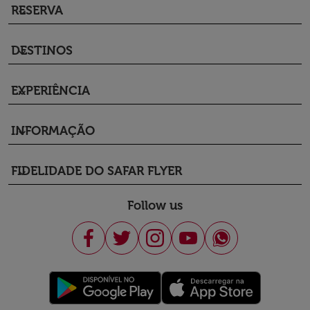
RESERVA
keyboard_arrow_down
DESTINOS
keyboard_arrow_down
EXPERIÊNCIA
keyboard_arrow_down
INFORMAÇÃO
keyboard_arrow_down
FIDELIDADE DO SAFAR FLYER
keyboard_arrow_down
Follow us