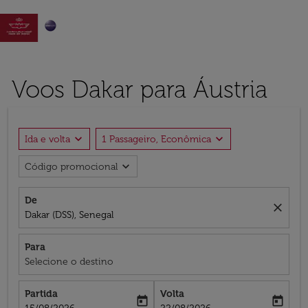

Voos Dakar para Áustria
expand_more
expand_more
Ida e volta
1 Passageiro, Econômica
expand_more
Código promocional
De
close
Dakar (DSS), Senegal
Para
Selecione o destino
Partida
Volta
today
today
fc-booking-departure-date-aria-label
fc-booking-return-date-aria-label