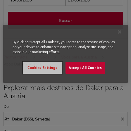
15/08/2026
22/08/2026
Buscar
By clicking “Accept All Cookies”, you agree to the storing of cookies
on your device to enhance site navigation, analyze site usage, and
assist in our marketing efforts.
Página inicial
Voos
Voos para a Áustria
Voos Dakar - Áustria
Cookies Settings
Accept All Cookies
Explorar mais destinos de Dakar para a
Áustria
De
flight_takeoff
close