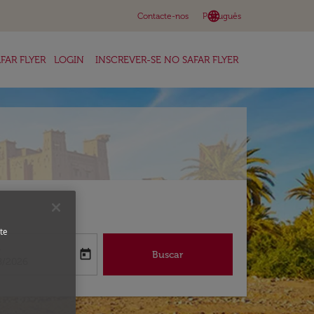
language
keyboard_arrow_down
Contacte-nos
Português
FAR FLYER
LOGIN
INSCREVER-SE NO SAFAR FLYER
te
a
today
Buscar
abel
oking-return-date-aria-label
8/2026