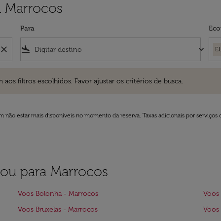
a Marrocos
Para
Eco
close
flight_land
keyboard_arrow_down
E
ros escolhidos. Favor ajustar os critérios de busca.
 filtros escolhidos. Favor ajustar os critérios de busca.
 não estar mais disponíveis no momento da reserva. Taxas adicionais por serviços 
 ou para Marrocos
Voos Bolonha - Marrocos
Voos 
Voos Bruxelas - Marrocos
Voos 