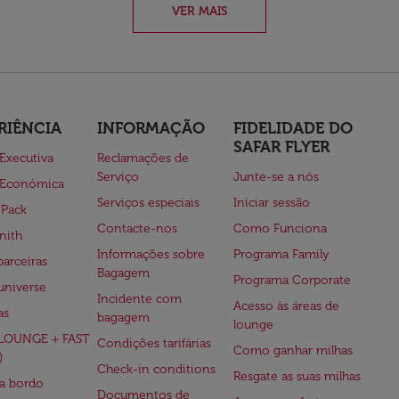
VER MAIS
RIÊNCIA
INFORMAÇÃO
FIDELIDADE DO
SAFAR FLYER
 Executiva
Reclamações de
Serviço
Junte-se a nós
 Económica
Serviços especiais
Iniciar sessão
 Pack
Contacte-nos
Como Funciona
nith
Informações sobre
Programa Family
parceiras
Bagagem
Programa Corporate
universe
Incidente com
Acesso às áreas de
as
bagagem
lounge
(LOUNGE + FAST
Condições tarifárias
Como ganhar milhas
)
Check-in conditions
Resgate as suas milhas
 a bordo
Documentos de