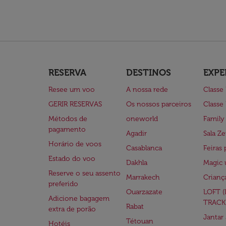
RESERVA
DESTINOS
EXPE
Resee um voo
A nossa rede
Classe
GERIR RESERVAS
Os nossos parceiros
Classe
Métodos de
oneworld
Family
pagamento
Agadir
Sala Ze
Horário de voos
Casablanca
Feiras 
Estado do voo
Dakhla
Magic 
Reserve o seu assento
Marrakech
Crianç
preferido
Ouarzazate
LOFT 
Adicione bagagem
TRACK
Rabat
extra de porão
Jantar
Tétouan
Hotéis