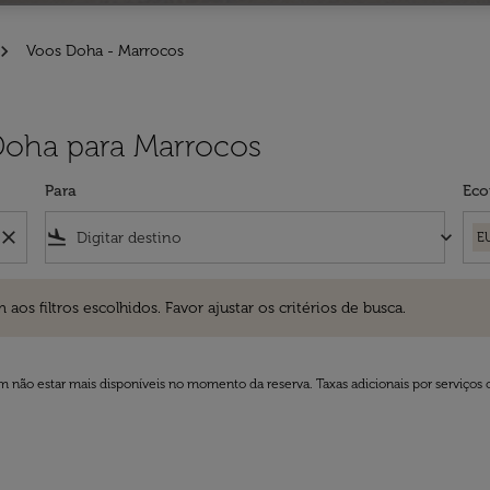
Voos Doha - Marrocos
 Doha para Marrocos
Para
Eco
close
flight_land
keyboard_arrow_down
E
ros escolhidos. Favor ajustar os critérios de busca.
 filtros escolhidos. Favor ajustar os critérios de busca.
 não estar mais disponíveis no momento da reserva. Taxas adicionais por serviços 