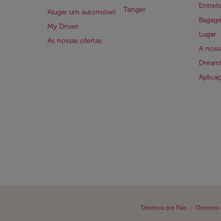
Entre
Tanger
Alugar um automóvel
Bagag
My Driver
Lugar
As nossas ofertas
A noss
Dreaml
Aplica
|
Destinos por País
Destinos