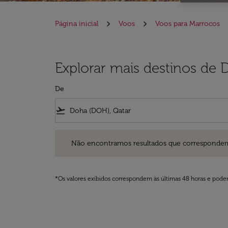
Página inicial
Voos
Voos para Marrocos
Explorar mais destinos de
De
flight_takeoff
Não encontramos resultados que correspondem aos filt
Não encontramos resultados que correspondem aos
*Os valores exibidos correspondem às últimas 48 horas e podem