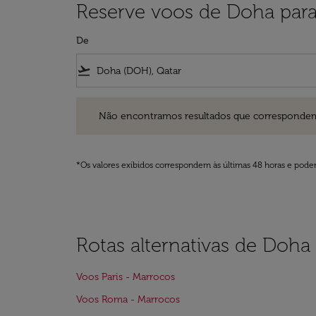
Reserve voos de Doha par
De
flight_takeoff
Não encontramos resultados que correspondem aos filt
Não encontramos resultados que correspondem aos
*Os valores exibidos correspondem às últimas 48 horas e podem
Rotas alternativas de Doha
Voos Paris - Marrocos
Voos Roma - Marrocos