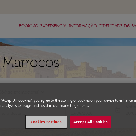
keyboard_arrow_down
keyboard_arrow_down
keyboard_arrow_down
keyboard_arrow_down
BOOKING
EXPERIÊNCIA
INFORMAÇÃO
FIDELIDADE DO SA
 Marrocos
expand_more
Código promocional
g “Accept All Cookies”, you agree to the storing of cookies on your device to enhance si
, analyze site usage, and assist in our marketing efforts.
Partida
Volt
today
fc-booking-departure-date-aria-l
fc-bo
13/08/2026
20/0
Cookies Settings
Accept All Cookies