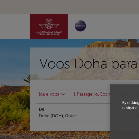
Voos Doha para
expand_more
expand_more
Ida e volta
1 Passageiro, Econômica
By clickin
navigation
De
Para
close