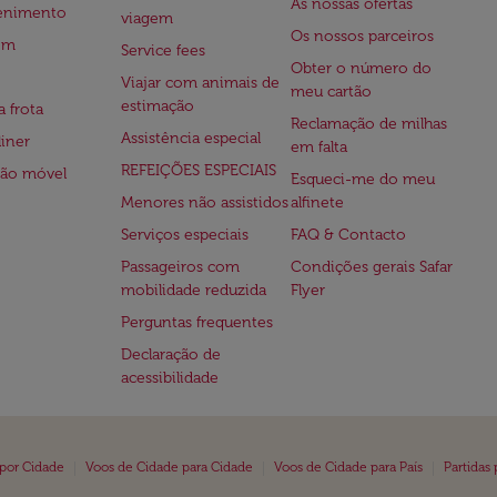
As nossas ofertas
tenimento
viagem
Os nossos parceiros
em
Service fees
Obter o número do
Viajar com animais de
meu cartão
estimação
a frota
Reclamação de milhas
Assistência especial
iner
em falta
REFEIÇÕES ESPECIAIS
ção móvel
Esqueci-me do meu
Menores não assistidos
alfinete
Serviços especiais
FAQ & Contacto
Passageiros com
Condições gerais Safar
mobilidade reduzida
Flyer
Perguntas frequentes
Declaração de
acessibilidade
|
|
|
 por Cidade
Voos de Cidade para Cidade
Voos de Cidade para País
Partidas