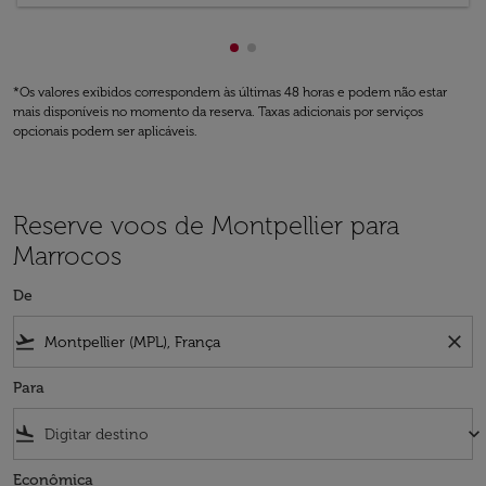
Mostrando de cmp-pagination
Mostrando de cmp-paginati
*Os valores exibidos correspondem às últimas 48 horas e podem não estar
mais disponíveis no momento da reserva. Taxas adicionais por serviços
opcionais podem ser aplicáveis.
Reserve voos de Montpellier para
Marrocos
De
flight_takeoff
close
Para
flight_land
keyboard_arrow_down
Econômica