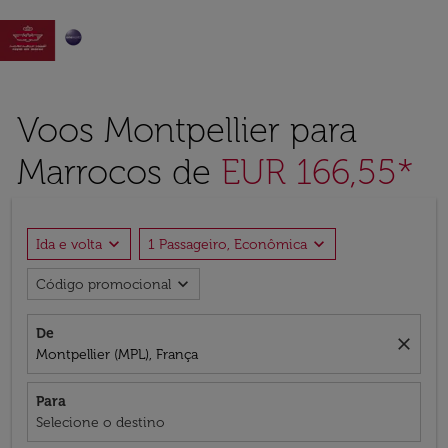

Voos Montpellier para
Marrocos de
EUR 166,55*
expand_more
expand_more
Ida e volta
1 Passageiro, Econômica
expand_more
Código promocional
De
close
Montpellier (MPL), França
Para
Selecione o destino