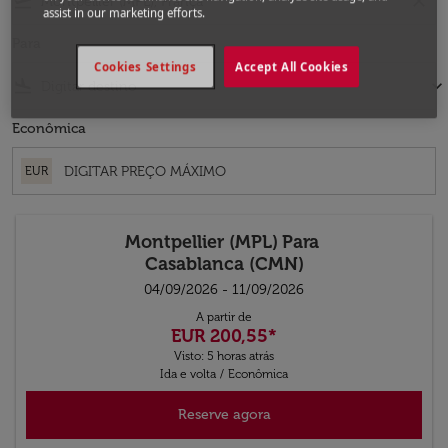
flight_takeoff
close
assist in our marketing efforts.
Para
Cookies Settings
Accept All Cookies
flight_land
keyboard_arrow_down
Econômica
EUR
Montpellier (MPL)
Para
Casablanca (CMN)
04/09/2026 - 11/09/2026
A partir de
EUR 200,55
*
Visto: 5 horas atrás
Ida e volta
/
Econômica
Reserve agora