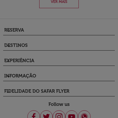
VER MAIS
RESERVA
keyboard_arrow_down
DESTINOS
keyboard_arrow_down
EXPERIÊNCIA
keyboard_arrow_down
INFORMAÇÃO
keyboard_arrow_down
FIDELIDADE DO SAFAR FLYER
keyboard_arrow_down
Follow us