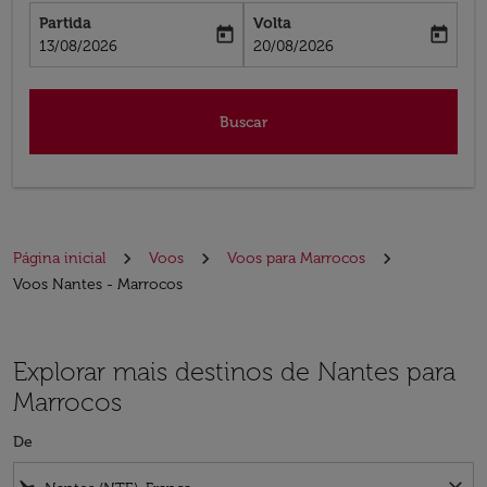
Partida
Volta
today
today
fc-booking-departure-date-aria-label
fc-booking-return-date-aria-label
13/08/2026
20/08/2026
Buscar
Página inicial
Voos
Voos para Marrocos
Voos Nantes - Marrocos
Explorar mais destinos de Nantes para
Marrocos
De