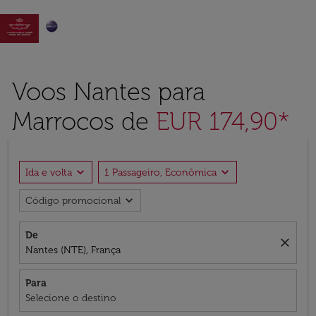

Voos Nantes para
Marrocos de
EUR 174,90*
expand_more
expand_more
Ida e volta
1 Passageiro, Econômica
expand_more
Código promocional
De
close
Nantes (NTE), França
Para
Selecione o destino