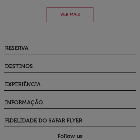
VER MAIS
RESERVA
keyboard_arrow_down
DESTINOS
keyboard_arrow_down
EXPERIÊNCIA
keyboard_arrow_down
INFORMAÇÃO
keyboard_arrow_down
FIDELIDADE DO SAFAR FLYER
keyboard_arrow_down
Follow us