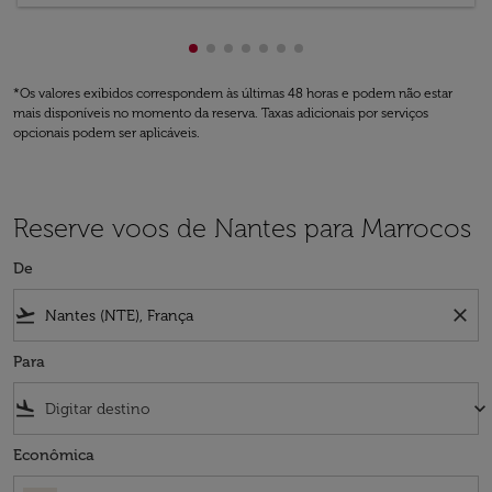
Mostrando de cmp-pagination-show
Mostrando de cmp-pagination-sh
Mostrando de cmp-pagination-
Mostrando de cmp-paginatio
Mostrando de cmp-paginat
Mostrando de cmp-pagin
Mostrando de cmp-pagi
*Os valores exibidos correspondem às últimas 48 horas e podem não estar
mais disponíveis no momento da reserva. Taxas adicionais por serviços
opcionais podem ser aplicáveis.
Reserve voos de Nantes para Marrocos
De
flight_takeoff
close
Para
flight_land
keyboard_arrow_down
Econômica