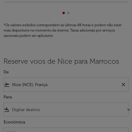
Mostrando de cmp-pagination
Mostrando de cmp-paginati
*Os valores exibidos correspondem às últimas 48 horas e podem não estar
mais disponíveis no momento da reserva. Taxas adicionais por serviços
opcionais podem ser aplicáveis.
Reserve voos de Nice para Marrocos
De
flight_takeoff
close
Para
flight_land
keyboard_arrow_down
Econômica