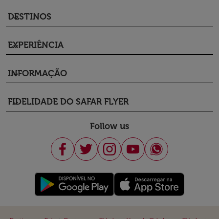
DESTINOS
keyboard_arrow_down
EXPERIÊNCIA
keyboard_arrow_down
INFORMAÇÃO
keyboard_arrow_down
FIDELIDADE DO SAFAR FLYER
keyboard_arrow_down
Follow us