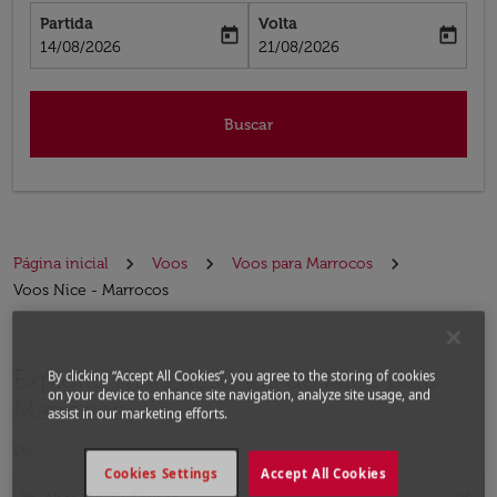
Partida
Volta
today
today
fc-booking-departure-date-aria-label
fc-booking-return-date-aria-label
14/08/2026
21/08/2026
Buscar
Página inicial
Voos
Voos para Marrocos
Voos Nice - Marrocos
Explorar mais destinos de Nice para
By clicking “Accept All Cookies”, you agree to the storing of cookies
on your device to enhance site navigation, analyze site usage, and
Marrocos
assist in our marketing efforts.
De
Cookies Settings
Accept All Cookies