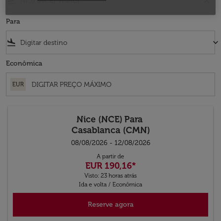
flight_takeoff
close
Para
flight_land
keyboard_arrow_down
Econômica
EUR
Nice (NCE)
Para
Casablanca (CMN)
08/08/2026 - 12/08/2026
A partir de
EUR 190,16
*
Visto: 23 horas atrás
Ida e volta
/
Econômica
Reserve agora