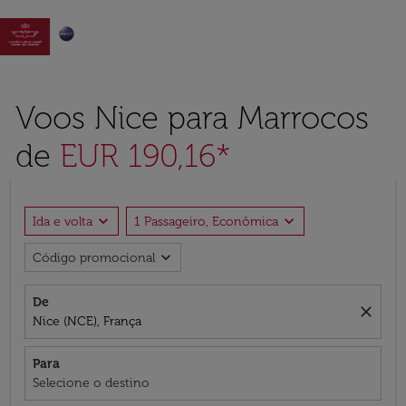

Voos Nice para Marrocos
de
EUR 190,16*
expand_more
expand_more
Ida e volta
1 Passageiro, Econômica
expand_more
Código promocional
De
close
Nice (NCE), França
Para
Selecione o destino