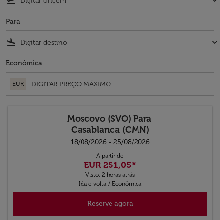
flight_takeoff
keyboard_arrow_down
Para
flight_land
keyboard_arrow_down
Econômica
EUR
Moscovo (SVO)
Para
Casablanca (CMN)
18/08/2026 - 25/08/2026
A partir de
EUR 251,05
*
Visto: 2 horas atrás
Ida e volta
/
Econômica
Reserve agora