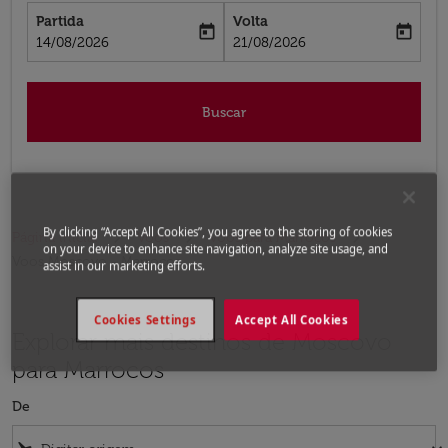
Partida
Volta
today
today
fc-booking-departure-date-aria-label
fc-booking-return-date-aria-label
14/08/2026
21/08/2026
Buscar
By clicking “Accept All Cookies”, you agree to the storing of cookies
Página inicial
Voos
Voos para Marrocos
on your device to enhance site navigation, analyze site usage, and
Voos Moscovo - Marrocos
assist in our marketing efforts.
Cookies Settings
Accept All Cookies
Explorar mais destinos de Moscovo
para Marrocos
De