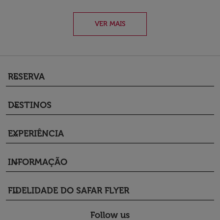
VER MAIS
RESERVA
keyboard_arrow_down
DESTINOS
keyboard_arrow_down
EXPERIÊNCIA
keyboard_arrow_down
INFORMAÇÃO
keyboard_arrow_down
FIDELIDADE DO SAFAR FLYER
keyboard_arrow_down
Follow us