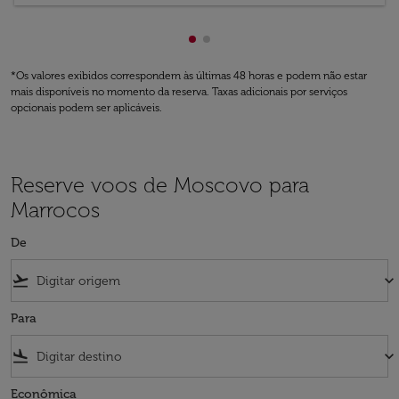
Mostrando de cmp-pagination
Mostrando de cmp-paginati
*Os valores exibidos correspondem às últimas 48 horas e podem não estar
mais disponíveis no momento da reserva. Taxas adicionais por serviços
opcionais podem ser aplicáveis.
Reserve voos de Moscovo para
Marrocos
De
flight_takeoff
keyboard_arrow_down
Para
flight_land
keyboard_arrow_down
Econômica