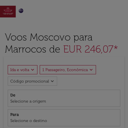

Voos Moscovo para
Marrocos de
EUR 246,07*
expand_more
expand_more
Ida e volta
1 Passageiro, Econômica
expand_more
Código promocional
De
Selecione a origem
Para
Selecione o destino